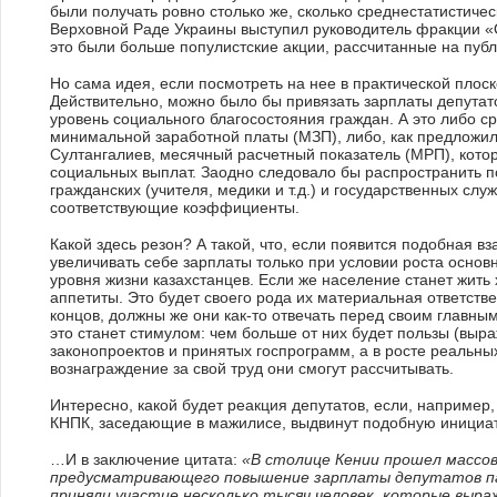
были получать ровно столько же, сколько среднестатистиче
Верховной Раде Украины выступил руководитель фракции «
это были больше популистские акции, рассчитанные на пуб
Но сама идея, если посмотреть на нее в практической плос
Действительно, можно было бы привязать зарплаты депута
уровень социального благосостояния граждан. А это либо с
минимальной заработной платы (МЗП), либо, как предложил
Султангалиев, месячный расчетный показатель (МРП), кото
социальных выплат. Заодно следовало бы распространить п
гражданских (учителя, медики и т.д.) и государственных слу
соответствующие коэффициенты.
Какой здесь резон? А такой, что, если появится подобная в
увеличивать себе зарплаты только при условии роста осно
уровня жизни казахстанцев. Если же население станет жить 
аппетиты. Это будет своего рода их материальная ответствен
концов, должны же они как-то отвечать перед своим главн
это станет стимулом: чем больше от них будет пользы (выр
законопроектов и принятых госпрограмм, а в росте реальн
вознаграждение за свой труд они смогут рассчитывать.
Интересно, какой будет реакция депутатов, если, например
КНПК, заседающие в мажилисе, выдвинут подобную иници
…И в заключение цитата:
«В
столице Кении прошел массо
предусматривающего повышение зарплаты депутатов парл
приняли участие несколько тысяч человек, которые выра