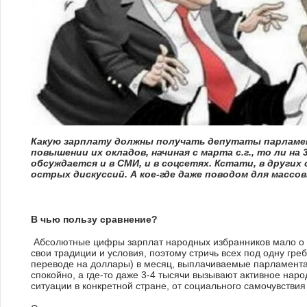
Какую зарплату должны получать депутаты парламен
повышении их окладов, начиная с марта с.г., то ли на
обсуждается и в СМИ, и в соцсетях. Кстати, в други
острых дискуссий. А кое-где даже поводом для массо
В чью пользу сравнение?
Абсолютные цифры зарплат народных избранников мало о че
Выращивать марихуану - пен
свои традиции и условия, поэтому стричь всех под одну греб
стратегия от Жанны Ильиче
переводе на доллары) в месяц, выплачиваемые парламент
спокойно, а где-то даже 3-4 тысячи вызывают активное наро
ситуации в конкретной стране, от социального самочувстви