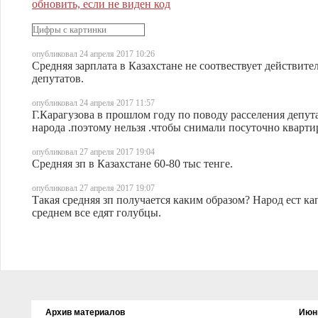
обновить, если не виден код
опубликовал 24 апреля 2017 10:26
Средняя зарплата в Казахстане не соотвествует действите
депутатов.
опубликовал 24 апреля 2017 11:57
Г.Карагузова в прошлом году по поводу расселения депута
народа .поэтому нельзя .чтобы снимали посуточно кварт
опубликовал 27 апреля 2017 19:04
Средняя зп в Казахстане 60-80 тыс тенге.
опубликовал 27 апреля 2017 19:07
Такая средняя зп получается каким образом? Народ ест кап
среднем все едят голубцы.
Архив материалов
Июн