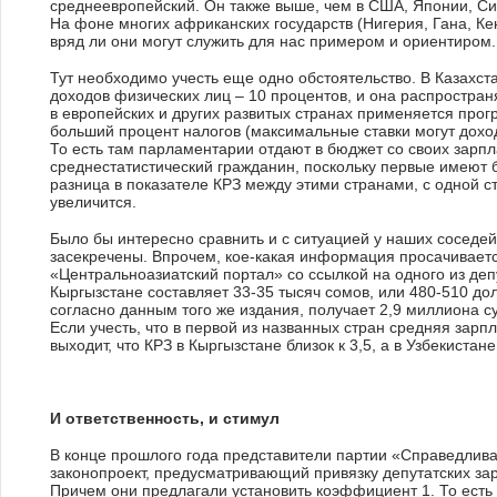
среднеевропейский. Он также выше, чем в США, Японии, С
На фоне многих африканских государств (Нигерия, Гана, Ке
вряд ли они могут служить для нас примером и ориентиром
Тут необходимо учесть еще одно обстоятельство. В Казахс
доходов физических лиц – 10 процентов, и она распространяе
в европейских и других развитых странах применяется прог
больший процент налогов (максимальные ставки могут доход
То есть там парламентарии отдают в бюджет со своих зарп
среднестатистический гражданин, поскольку первые имеют б
разница в показателе КРЗ между этими странами, с одной с
увеличится.
Было бы интересно сравнить и с ситуацией у наших соседей п
засекречены. Впрочем, кое-какая информация просачиваетс
«Центральноазиатский портал» со ссылкой на одного из де
Кыргызстане составляет 33-35 тысяч сомов, или 480-510 до
согласно данным того же издания, получает 2,9 миллиона су
Если учесть, что в первой из названных стран средняя зарпл
выходит, что КРЗ в Кыргызстане близок к 3,5, а в Узбекистан
И ответственность, и стимул
В конце прошлого года представители партии «Справедлива
законопроект, предусматривающий привязку депутатских зар
Причем они предлагали установить коэффициент 1. То есть