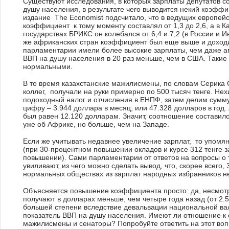
Существуют исследования, в которых зарплаты депутатов 
душу населения, в результате чего выводится некий коэффи
издание The Economist подсчитало, что в ведущих европейс
коэффициент к тому моменту составлял от 1,3 до 2,6, а в Ка
государствах БРИКС он колебался от 6,4 и 7,2 (в России и 
же африканских стран коэффициент был еще выше и доходи
парламентарии имели более высокие зарплаты, чем даже ам
ВВП на душу населения в 20 раз меньше, чем в США. Такие
нормальными.
В то время казахстанские мажилисмены, по словам Серика 
коллег, получали на руки примерно по 500 тысяч тенге. Н
подоходный налог и отчисления в ЕНПФ, затем делим сумм
цифру – 3.944 доллара в месяц, или 47.328 долларов в год
был равен 12.120 долларам. Значит, соотношение составило
уже об Африке, но больше, чем на Западе.
Если же учитывать недавнее увеличение зарплат, то упомян
(при 30-процентном повышении окладов и курсе 312 тенге з
повышении). Сами парламентарии от ответов на вопросы о т
увиливают, из чего можно сделать вывод, что, скорее всего,
нормальных обществах из зарплат народных избранников 
Объясняется повышение коэффициента просто: да, несмотр
получают в долларах меньше, чем четыре года назад (от 2.5
большей степени вследствие девальвации национальной ва
показатель ВВП на душу населения. Имеют ли отношение к 
мажилисмены и сенаторы? Попробуйте ответить на этот воп