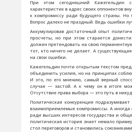
При этом сегодняшний Кажегельдин с
характеристик в адрес своих оппонентов вну
к компромиссу ради будущего страны. Но 
Вопрос далеко не праздный. Ведь ошибки лу
Аккумулировав достаточный опыт политичес
просчеты, но при этом старается донести
должен претендовать на свою перманентную 
тот, кто ничего не делает. А существующая
на свои ошибки.
Кажегельдин почти открытым текстом пред
объединить усилия, но на принципах соблю
И это, по его мнению, самый верный спос
случае — застой. А к чему он в итоге мо
Отсутствие права выбора — это путь в никуд
Политическая конкуренция подразумевает 
взаимоприемлемые компромиссы. А иногда и
ради высших интересов государства и обще
политическая история знает немало пример
стол переговоров и становились союзниками