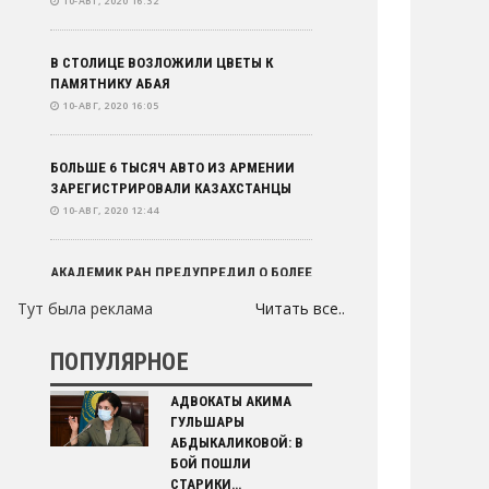
10-АВГ, 2020 16:32
В СТОЛИЦЕ ВОЗЛОЖИЛИ ЦВЕТЫ К
ПАМЯТНИКУ АБАЯ
10-АВГ, 2020 16:05
БОЛЬШЕ 6 ТЫСЯЧ АВТО ИЗ АРМЕНИИ
ЗАРЕГИСТРИРОВАЛИ КАЗАХСТАНЦЫ
10-АВГ, 2020 12:44
АКАДЕМИК РАН ПРЕДУПРЕДИЛ О БОЛЕЕ
ТЯЖЕЛОМ ТЕЧЕНИИ КОРОНАВИРУСА
Тут была реклама
Читать все..
ОСЕНЬЮ
10-АВГ, 2020 12:11
ПОПУЛЯРНОЕ
ДАННЫЕ ЭКЗИТ-ПОЛОВ: ЛУКАШЕНКО
АДВОКАТЫ АКИМА
НАБРАЛ ОКОЛО 80%; В МИНСКЕ И
ГУЛЬШАРЫ
ДРУГИХ ГОРОДАХ
АБДЫКАЛИКОВОЙ: В
10-АВГ, 2020 11:10
БОЙ ПОШЛИ
СТАРИКИ…