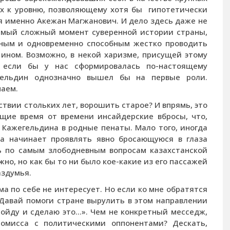
ех к уровню, позволяющему хотя бы гипотетически
я именно Акежан Магжанович. И дело здесь даже не
самый сложный момент суверенной истории страны,
тным и одновременно способным жестко проводить
ином. Возможно, в некой харизме, присущей этому
о если бы у нас сформировалась по-настоящему
егельдин однозначно вышел бы на первые роли.
знаем.
ствии стольких лет, ворошить старое? И впрямь, это
щие время от времени инсайдерские вбросы, что,
 Кажегельдина в родные пенаты. Мало того, иногда
да начинает проявлять явно бросающуюся в глаза
ь по самым злободневным вопросам казахстанской
ожно, но как бы то ни было кое-какие из его пассажей
аздумья.
ма по себе не интересует. Но если ко мне обратятся
 Давай помоги стране вырулить в этом направлении
пойду и сделаю это…». Чем не конкретный месседж,
омисса с политическими оппонентами? Дескать,