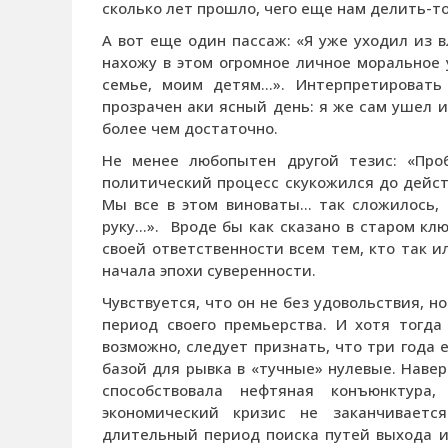
сколько лет прошло, чего еще нам делить-т
А вот еще один пассаж: «Я уже уходил из в
нахожу в этом огромное личное моральное 
семье, моим детям…». Интерпретировать
прозрачен аки ясный день: я же сам ушел и
более чем достаточно.
Не менее любопытен другой тезис: «Про
политический процесс скукожился до дейст
Мы все в этом виноваты… так сложилось, 
руку…». Вроде бы как сказано в старом клю
своей ответственности всем тем, кто так 
начала эпохи суверенности.
Чувствуется, что он не без удовольствия, н
период своего премьерства. И хотя тогд
возможно, следует признать, что три года 
базой для рывка в «тучные» нулевые. Навер
способствовала нефтяная конъюнктура
экономический кризис не заканчиваетс
длительный период поиска путей выхода и