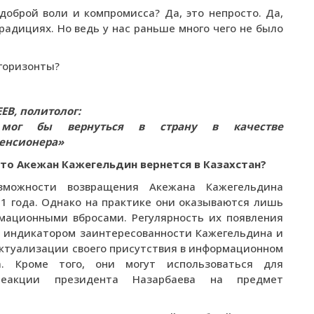
оброй воли и компромисса? Да, это непросто. Да,
радициях. Но ведь у нас раньше много чего не было
 горизонты?
В, политолог:
 мог бы вернуться в страну в качестве
пенсионера»
что Акежан Кажегельдин вернется в Казахстан?
зможности возвращения Акежана Кажегельдина
11 года. Однако на практике они оказываются лишь
ационными вбросами. Регулярность их появления
 индикатором заинтересованности Кажегельдина и
актуализации своего присутствия в информационном
а. Кроме того, они могут использоваться для
реакции президента Назарбаева на предмет