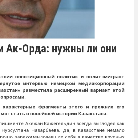
 Ак-Орда: нужны ли они
ствии оппозиционный политик и политэмигрант
ернутое интервью немецкой медиакорпорации
Казахстан» разместила расширенный вариант этой
вопросами.
 характерные фрагменты этого и прежних его
 мог стать в новейшей истории Казахстана.
лишменте Акежан Кажегельдин всегда выглядел как
 Нурсултана Назарбаева. Да, в Казахстане немало
орошо зарекомендовавших себя в качестве крупных