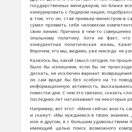
государственных менеджеров, но ближе вс
конкурировать с Лидером нации, подобралс
в том, что он, став премьер-министром в 
сумел проявить себя человеком компетен
свою линию. Причина в чем-то совершенно 
опальному политику. Хотя не факт, чт
конкурентная политическая жизнь, Каж
Впрочем, это мы, видимо, уже никогда не у
Казалось бы, какой смысл сегодня, по проше
было бы излишним, если бы не происходя
дескать, не исключен вариант возвращения
он сам вроде бы без особого на то пово
информационную активность, высказываяс
повестки дня. С чем это связано, сказать сл
последних лет наталкивают на некоторые р
Например, вот этот: «Меня сейчас власть са
и скажут: «Мы нуждаемся в твоих знаниях.
или в другом, я с большим удовольствием 
имеющий целью поиск возможного компр