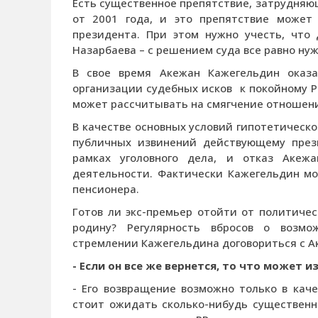
Есть существенное препятствие, затрудняю
от 2001 года, и это препятствие может
президента. При этом нужно учесть, что
Назарбаева – с решением суда все равно нуж
В свое время Акежан Кажегельдин оказ
организации судебных исков к покойному Р
может рассчитывать на смягчение отношени
В качестве основных условий гипотетическ
публичных извинений действующему прези
рамках уголовного дела, и отказ Акеж
деятельности. Фактически Кажегельдин мог
пенсионера.
Готов ли экс-премьер отойти от политиче
родину? Регулярность вбросов о возм
стремлении Кажегельдина договориться с А
- Если он все же вернется, то что может и
- Его возвращение возможно только в каче
стоит ожидать сколько-нибудь существенн