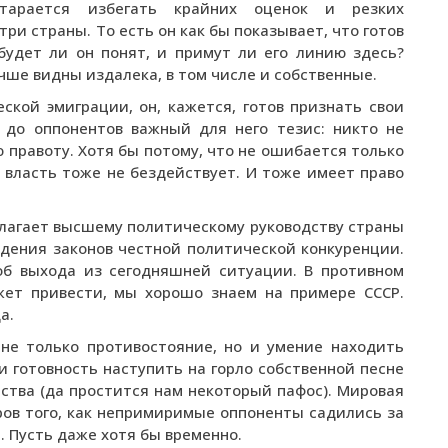
тарается избегать крайних оценок и резких
три страны. То есть он как бы показывает, что готов
будет ли он понят, и примут ли его линию здесь?
чше видны издалека, в том числе и собственные.
кой эмиграции, он, кажется, готов признать свои
 до оппонентов важный для него тезис: никто не
правоту. Хотя бы потому, что не ошибается только
 власть тоже не бездействует. И тоже имеет право
лагает высшему политическому руководству страны
дения законов честной политической конкуренции.
об выхода из сегодняшней ситуации. В противном
жет привести, мы хорошо знаем на примере СССР.
а.
не только противостояние, но и умение находить
 готовность наступить на горло собственной песне
ства (да простится нам некоторый пафос). Мировая
ов того, как непримиримые оппоненты садились за
. Пусть даже хотя бы временно.