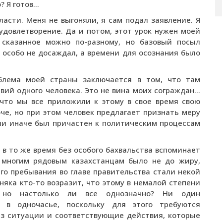
о? Я готов…
ласти. Меня не выгоняли, я сам подал заявление. Я
удовлетворение. Да и потом, этот урок нужен моей
 сказанное можно по-разному, но базовый посыл
 особо не досаждал, а времени для осознания было
блема моей страны заключается в том, что там
вий одного человека. Это не вина моих сограждан…
что мы все приложили к этому в свое время свою
че, но при этом человек предлагает признать меру
или иначе был причастен к политическим процессам
о в то же время без особого бахвальства вспоминает
а многим рядовым казахстанцам было не до жиру,
его пребывания во главе правительства стали некой
няка кто-то возразит, что этому в немалой степени
, но настолько ли все однозначно? Ни один
я в одночасье, поскольку для этого требуются
з ситуации и соответствующие действия, которые