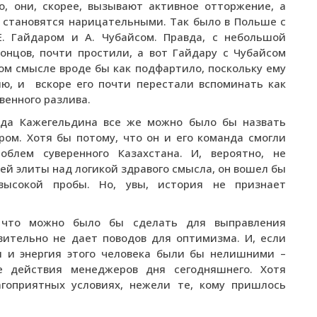
о, они, скорее, вызывают активное отторжение, а
 становятся нарицательными. Так было в Польше с
Е. Гайдаром и А. Чубайсом. Правда, с небольшой
концов, почти простили, а вот Гайдару с Чубайсом
ом смысле вроде бы как подфартило, поскольку ему
ю, и вскоре его почти перестали вспоминать как
венного разлива.
ода Кажегельдина все же можно было бы назвать
м. Хотя бы потому, что он и его команда смогли
облем суверенного Казахстана. И, вероятно, не
й элиты над логикой здравого смысла, он вошел бы
высокой пробы. Но, увы, история не признает
, что можно было бы сделать для выправления
ительно не дает поводов для оптимизма. И, если
и и энергия этого человека были бы нелишними –
е действия менеджеров дня сегодняшнего. Хотя
агоприятных условиях, нежели те, кому пришлось