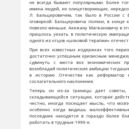
не всегда бывают популярными. Более тог
имена людей, их олицетворяющие, нередко
Л. Бальцеровичем, так было в России с 
оговоркой: Бальцеровича поляки, в конце 
повезло меньше. Акежану Магжановичу в эт
пришлось уехать в политическую эмиграци
одного из отцов «шоковой терапии» отечест
При всех известных издержках того пери
достаточно успешным кризисным менеджеро
сдвинуть с места воз экономических пр
возобладай политические амбиции тогдашне
в историю Отечества как реформатор 
сослагательного наклонения.
Теперь он из-за границы дает советы
складывающейся ситуации, которая действ
честно, иногда посещает мысль, что мозг
особенно когда видишь малоэффективны
последние находятся в гораздо более бл
работать в трудные 1990-е.