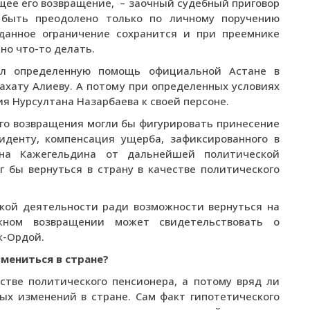
щее его возвращение, – заочный судебный приговор
 быть преодолено только по личному поручению
 данное ограничение сохранится и при преемнике
но что-то делать.
ал определенную помощь официальной Астане в
ахату Алиеву. А потому при определенных условиях
я Нурсултана Назарбаева к своей персоне.
ого возвращения могли бы фигурировать принесение
денту, компенсация ущерба, зафиксированного в
ана Кажегельдина от дальнейшей политической
 бы вернуться в страну в качестве политического
ской деятельности ради возможности вернуться на
ожном возвращении может свидетельствовать о
к-Ордой.
змениться в стране?
стве политического пенсионера, а потому вряд ли
ых изменений в стране. Сам факт гипотетического