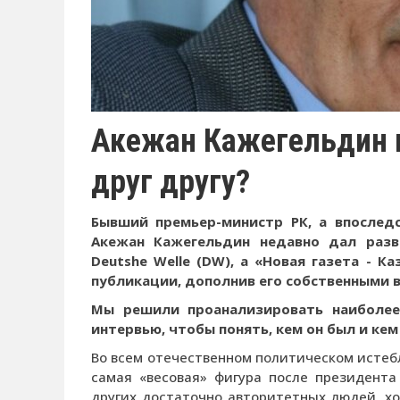
Акежан Кажегельдин и
друг другу?
Бывший премьер-министр РК, а впослед
Акежан Кажегельдин недавно дал разв
Deutshe Welle (DW), а «Новая газета - 
публикации, дополнив его собственными 
Мы решили проанализировать наиболее
интервью, чтобы понять, кем он был и кем
Во всем отечественном политическом истеб
самая «весовая» фигура после президента
других достаточно авторитетных людей, х