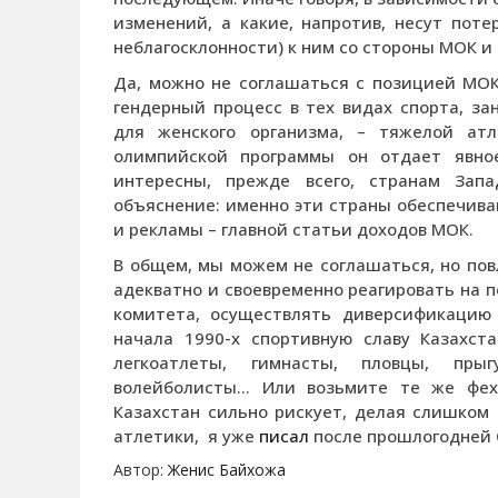
изменений, а какие, напротив, несут поте
неблагосклонности) к ним со стороны МОК 
Да, можно не соглашаться с позицией МОК.
гендерный процесс в тех видах спорта, з
для женского организма, – тяжелой ат
олимпийской программы он отдает явно
интересны, прежде всего, странам Запа
объяснение: именно эти страны обеспечива
и рекламы – главной статьи доходов МОК.
В общем, мы можем не соглашаться, но повл
адекватно и своевременно реагировать на 
комитета, осуществлять диверсификацию
начала 1990-х спортивную славу Казахст
легкоатлеты, гимнасты, пловцы, прыг
волейболисты… Или возьмите те же фехт
Казахстан сильно рискует, делая слишком
атлетики, я уже
писал
после прошлогодней 
Автор:
Женис Байхожа