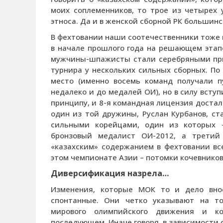
моих соплеменников, то трое из четырех 
этноса. Да и в женской сборной РК большин
В фехтовании наши соотечественники тоже 
в начале прошлого года на решающем этапе
мужчины-шпажисты стали серебряными при
турнира у нескольких сильных сборных. По
место (именно восемь команд получали п
недалеко и до медалей ОИ), но в силу всту
принципу, и 8-я командная лицензия достал
один из той дружины, Руслан Курбанов, ст
сильными корейцами, один из которых 
бронзовый медалист ОИ-2012, а третий
«казахским» содержанием в фехтовании вс
этом чемпионате Азии – потомки кочевников
Диверсификация назрела…
Изменения, которые МОК то и дело внос
спонтанные. Они четко указывают на то
мирового олимпийского движения и ко
последующем. Иначе говоря, в зависимости 