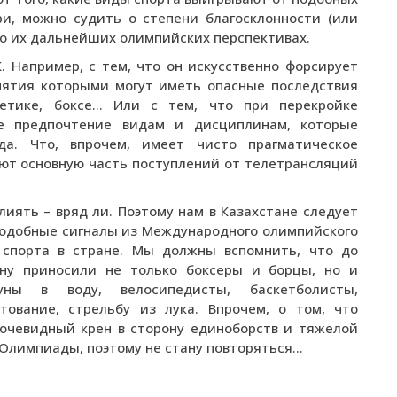
ри, можно судить о степени благосклонности (или
и о их дальнейших олимпийских перспективах.
 Например, с тем, что он искусственно форсирует
анятия которыми могут иметь опасные последствия
летике, боксе… Или с тем, что при перекройке
е предпочтение видам и дисциплинам, которые
да. Что, впрочем, имеет чисто прагматическое
ют основную часть поступлений от телетрансляций
иять – вряд ли. Поэтому нам в Казахстане следует
подобные сигналы из Международного олимпийского
 спорта в стране. Мы должны вспомнить, что до
ану приносили не только боксеры и борцы, но и
уны в воду, велосипедисты, баскетболисты,
ование, стрельбу из лука. Впрочем, о том, что
 очевидный крен в сторону единоборств и тяжелой
Олимпиады, поэтому не стану повторяться…