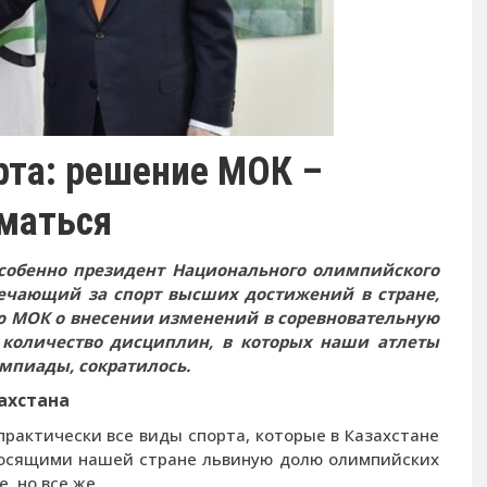
рта: решение МОК –
маться
собенно президент Национального олимпийского
вечающий за спорт высших достижений в стране,
ю МОК о внесении изменений в соревновательную
 количество дисциплин, в которых наши атлеты
мпиады, сократилось.
ахстана
практически все виды спорта, которые в Казахстане
носящими нашей стране львиную долю олимпийских
е, но все же…