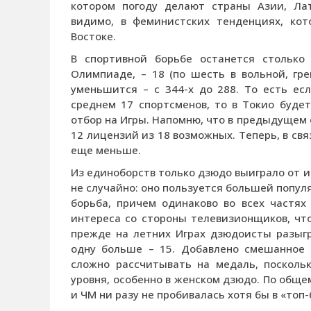
котором погоду делают страны Азии, Ла
видимо, в феминистских тенденциях, ко
Востоке.
В спортивной борьбе останется столько
Олимпиаде, – 18 (по шесть в вольной, гре
уменьшится – с 344-х до 288. То есть ес
среднем 17 спортсменов, то в Токио буде
отбор на Игры. Напомню, что в предыдущем
12 лицензий из 18 возможных. Теперь, в св
еще меньше.
Из единоборств только дзюдо выиграло от и
не случайно: оно пользуется большей попул
борьба, причем одинаково во всех частях
интереса со стороны телевизионщиков, что
прежде на летних Играх дзюдоисты разыгр
одну больше – 15. Добавлено смешанное 
сложно рассчитывать на медаль, поскольк
уровня, особенно в женском дзюдо. По общ
и ЧМ ни разу не пробивалась хотя бы в «топ