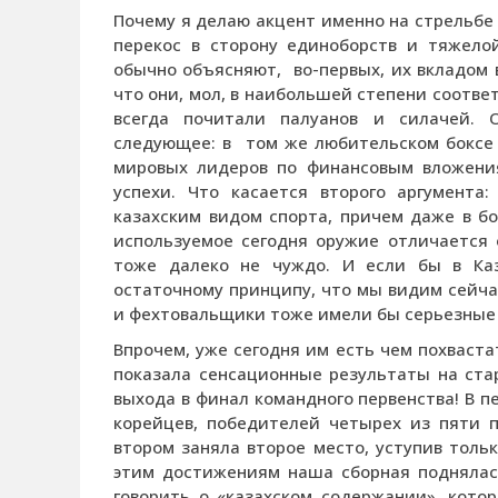
Почему я делаю акцент именно на стрельбе
перекос в сторону единоборств и тяжело
обычно объясняют, во-первых, их вкладом в
что они, мол, в наибольшей степени соотве
всегда почитали палуанов и силачей. 
следующее: в том же любительском боксе 
мировых лидеров по финансовым вложени
успехи. Что касается второго аргумента
казахским видом спорта, причем даже в бо
используемое сегодня оружие отличается 
тоже далеко не чуждо. И если бы в Ка
остаточному принципу, что мы видим сейчас
и фехтовальщики тоже имели бы серьезные
Впрочем, уже сегодня им есть чем похваста
показала сенсационные результаты на стар
выхода в финал командного первенства! В п
корейцев, победителей четырех из пяти по
втором заняла второе место, уступив толь
этим достижениям наша сборная поднялась
говорить о «казахском содержании», кото