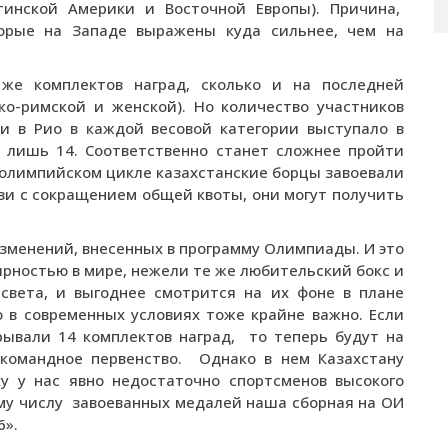
тинской Америки и Восточной Европы). Причина,
торые на Западе выражены куда сильнее, чем на
 же комплектов наград, сколько и на последней
ко-римской и женской). Но количество участников
ли в Рио в каждой весовой категории выступало в
т лишь 14. Соответственно станет сложнее пройти
 олимпийском цикле казахстанские борцы завоевали
язи с сокращением общей квоты, они могут получить
зменений, внесенных в программу Олимпиады. И это
ярностью в мире, нежели те же любительский бокс и
 света, и выгоднее смотрится на их фоне в плане
 в современных условиях тоже крайне важно. Если
ывали 14 комплектов наград, то теперь будут на
командное первенство. Однако в нем Казахстану
у у нас явно недостаточно спортсменов высокого
ему числу завоеванных медалей наша сборная на ОИ
-6».