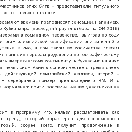
участников этих битв – представители титульного
ство составляют казашки.
время от времени преподносят сенсации. Например,
 Кубка мира (последний раунд отбора на ОИ-2016)
зерами в командном первенстве, выиграв по ходу
 итогам олимпийской квалификации они заняли 8-е
утевки в Рио, а при таком их количестве совсем
пил принцип перераспределения по географическому
ась американскому континенту. А буквально на днях
ал чемпионом Азии в соперничестве с тремя очень
– действующий олимпийский чемпион, второй –
 – серебряный призер предпоследнего ЧМ. И с
е нормально: почти половина наших участников на
.
ит в программу Игр, нельзя рассматривать как
т тренд, который характерен для современного
торый, скорее всего, получит продолжение в
от того, какие виды спорта выигрывают от подобных