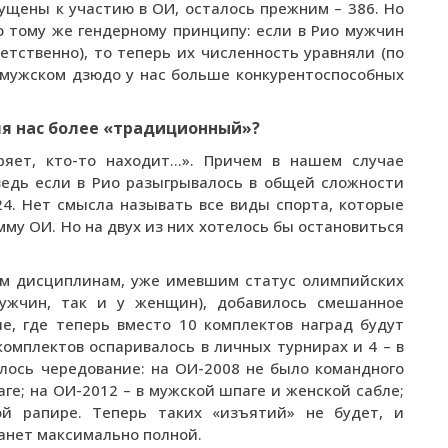
ущены к участию в ОИ, осталось прежним – 386. Но
 тому же гендерному принципу: если в Рио мужчин
тственно), то теперь их численность уравняли (по
в мужском дзюдо у нас больше конкурентоспособных
для нас более «традиционный»?
еряет, кто-то находит…». Причем в нашем случае
едь если в Рио разыгрывалось в общей сложности
24. Нет смысла называть все виды спорта, которые
мму ОИ. Но на двух из них хотелось бы остановиться
рем дисциплинам, уже имевшим статус олимпийских
мужчин, так и у женщин), добавилось смешанное
е, где теперь вместо 10 комплектов наград будут
 комплектов оспаривалось в личных турнирах и 4 – в
лось чередование: на ОИ-2008 не было командного
ге; на ОИ-2012 – в мужской шпаге и женской сабле;
й рапире. Теперь таких «изъятий» не будет, и
анет максимально полной.