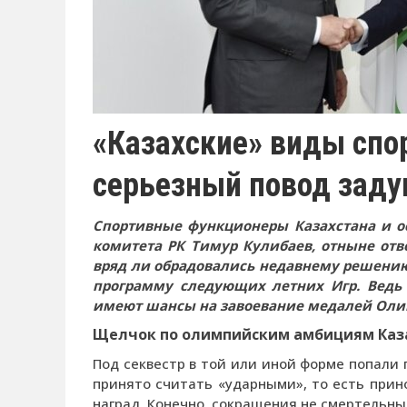
«Казахские» виды спо
серьезный повод заду
Спортивные функционеры Казахстана и о
комитета РК Тимур Кулибаев, отныне от
вряд ли обрадовались недавнему решени
программу следующих летних Игр. Ведь
имеют шансы на завоевание медалей Оли
Щелчок по олимпийским амбициям Каз
Под секвестр в той или иной форме попали 
принято считать «ударными», то есть при
наград. Конечно, сокращения не смертельны