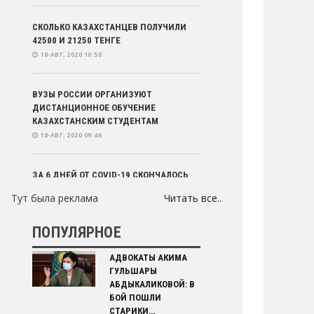
СКОЛЬКО КАЗАХСТАНЦЕВ ПОЛУЧИЛИ
42500 И 21250 ТЕНГЕ
18-АВГ, 2020 10:50
ВУЗЫ РОССИИ ОРГАНИЗУЮТ
ДИСТАНЦИОННОЕ ОБУЧЕНИЕ
КАЗАХСТАНСКИМ СТУДЕНТАМ
18-АВГ, 2020 09:46
ЗА 6 ДНЕЙ ОТ COVID-19 СКОНЧАЛОСЬ
146 ЧЕЛОВЕК
Тут была реклама
Читать все..
18-АВГ, 2020 09:30
ПОПУЛЯРНОЕ
ДВЕ СМЕРТИ И 67 СЛУЧАЕВ
КОРОНАВИРУСНОЙ ПНЕВМОНИИ В
АДВОКАТЫ АКИМА
КАЗАХСТАНЕ ЗА СУТКИ
ГУЛЬШАРЫ
18-АВГ, 2020 09:00
АБДЫКАЛИКОВОЙ: В
БОЙ ПОШЛИ
СТАРИКИ…