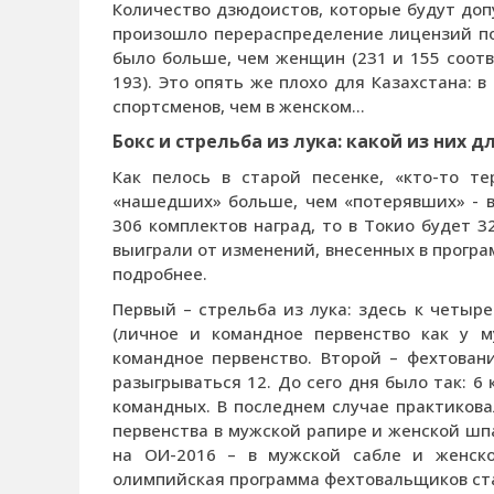
Количество дзюдоистов, которые будут доп
произошло перераспределение лицензий по
было больше, чем женщин (231 и 155 соотве
193). Это опять же плохо для Казахстана: 
спортсменов, чем в женском…
Бокс и стрельба из лука: какой из них 
Как пелось в старой песенке, «кто-то т
«нашедших» больше, чем «потерявших» - в
306 комплектов наград, то в Токио будет 3
выиграли от изменений, внесенных в програ
подробнее.
Первый – стрельба из лука: здесь к четы
(личное и командное первенство как у 
командное первенство. Второй – фехтовани
разыгрываться 12. До сего дня было так: 6
командных. В последнем случае практикова
первенства в мужской рапире и женской шпа
на ОИ-2016 – в мужской сабле и женско
олимпийская программа фехтовальщиков ст