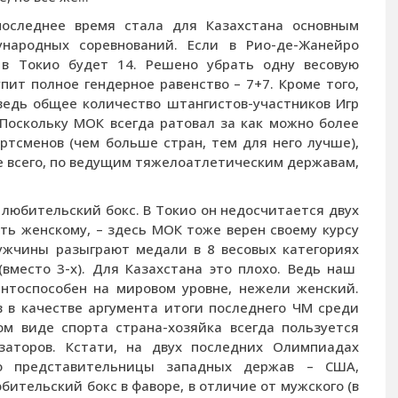
последнее время стала для Казахстана основным
народных соревнований. Если в Рио-де-Жанейро
 в Токио будет 14. Решено убрать одну весовую
пит полное гендерное равенство – 7+7. Кроме того,
ведь общее количество штангистов-участников Игр
. Поскольку МОК всегда ратовал за как можно более
тсменов (чем больше стран, тем для него лучше),
е всего, по ведущим тяжелоатлетическим державам,
любительский бокс. В Токио он недосчитается двух
ть женскому, – здесь МОК тоже верен своему курсу
мужчины разыграют медали в 8 весовых категориях
вместо 3-х). Для Казахстана это плохо. Ведь наш
нтоспособен на мировом уровне, нежели женский.
в в качестве аргумента итоги последнего ЧМ среди
ом виде спорта страна-хозяйка всегда пользуется
заторов. Кстати, на двух последних Олимпиадах
но представительницы западных держав – США,
тельский бокс в фаворе, в отличие от мужского (в