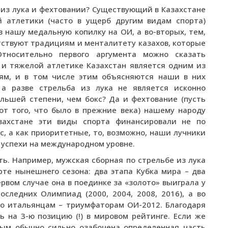
 из лука и фехтовании? Существующий в Казахстане
й атлетики (часто в ущерб другим видам спорта)
 нашу медальную копилку на ОИ, а во-вторых, тем,
тствуют традициям и менталитету казахов, которые
Относительно первого аргумента можно сказать
и тяжелой атлетике Казахстан является одним из
ям, и в том числе этим объясняются наши в них
: а разве стрельба из лука не является исконно
льшей степени, чем бокс? Да и фехтование (пусть
от того, что было в прежние века) нашему народу
захстане эти виды спорта финансировали не по
, а как приоритетные, то, возможно, наши лучники
 успехи на международном уровне.
ть. Например, мужская сборная по стрельбе из лука
те нынешнего сезона: два этапа Кубка мира – два
ервом случае она в поединке за «золото» выиграла у
следних Олимпиад (2000, 2004, 2008, 2016), а во
ко итальянцам – триумфаторам ОИ-2012. Благодаря
 на 3-ю позицию (!) в мировом рейтинге. Если же
рым обычно сильно озабочена определенная часть