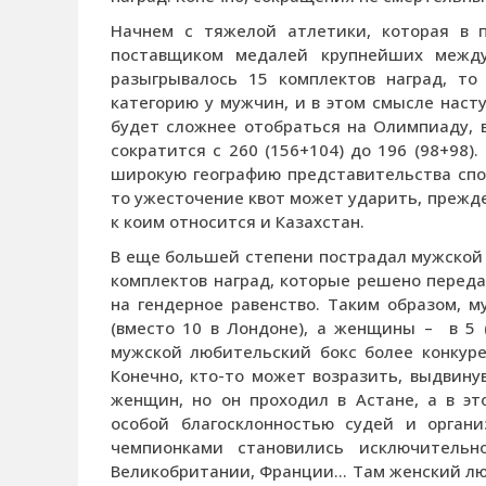
Начнем с тяжелой атлетики, которая в 
поставщиком медалей крупнейших между
разыгрывалось 15 комплектов наград, то
категорию у мужчин, и в этом смысле насту
будет сложнее отобраться на Олимпиаду, 
сократится с 260 (156+104) до 196 (98+98)
широкую географию представительства спор
то ужесточение квот может ударить, прежд
к коим относится и Казахстан.
В еще большей степени пострадал мужской 
комплектов наград, которые решено переда
на гендерное равенство. Таким образом, 
(вместо 10 в Лондоне), а женщины – в 5 (
мужской любительский бокс более конкуре
Конечно, кто-то может возразить, выдвину
женщин, но он проходил в Астане, а в эт
особой благосклонностью судей и органи
чемпионками становились исключитель
Великобритании, Франции… Там женский люби