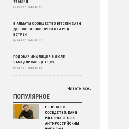
13 МЛРД
15-АВГ, 2018 16:52
В АЛМАТЫ СООБЩЕСТВО BITCOIN CASH
ДОГОВОРИЛОСЬ ПРОВЕСТИ РЯД
ВСТРЕЧ
14-АВГ, 2018 18:42
ГОДОВАЯ ИНФЛЯЦИЯ В ИЮЛЕ
ЗАМЕДЛИЛАСЬ ДО 5,9%
14-АВГ, 2018 12:18
НАЦБАНК РК ГОТОВ К ИНТЕРВЕНЦИЯМ
Читать все..
14-АВГ, 2018 10:52
ПОПУЛЯРНОЕ
ПЕНСИОННЫЕ ВЫПЛАТЫ СОКРАТИЛИСЬ
НЕПРОСТОЕ
ГОД-К-ГОДУ НА 17%
СОСЕДСТВО. КАК В
14-АВГ, 2018 09:45
РФ ОТНОСЯТСЯ К
АНТИРОССИЙСКИМ
ВЫПАДАМ,