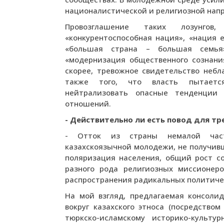
националистической и религиозной нап
Провозглашение таких лозунгов,
«конкурентоспособная нация», «нация е
«большая страна – большая семья»,
«модернизация общественного сознани
скорее, тревожное свидетельство небл
также того, что власть пытаетс
нейтрализовать опасные тенденции
отношений.
- Действительно ли есть повод для тр
- Отток из страны немалой част
казахскоязычной молодежи, не получивш
поляризация населения, общий рост с
разного рода религиозных миссионер
распространения радикальных политичес
На мой взгляд, предлагаемая консолид
вокруг казахского этноса (посредство
тюркско-исламскому историко-культу