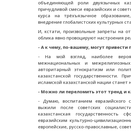
объединяющей роли двуязычных каз
причудливой смеси евразийских и совет
курса на трёхъязычное образование,
внедрение глобалистских культурных ста
И, кстати, произвольные запреты на 
облика явно провоцируют настроения ре
- А к чему, по-вашему, могут привести
- На мой взгляд, наиболее веро
межнациональных и межрелигиозных
авторитарный этнократизм или поли
казахстанской государственности. П
исламской казахстанской нации станет
- Можно ли переломить этот тренд и к
- Думаю, воспитанием евразийского с
выжили после советских социалисти
казахстанская государственность с
евразийским культурно-цивилизационн
европейские, русско-православные, сов