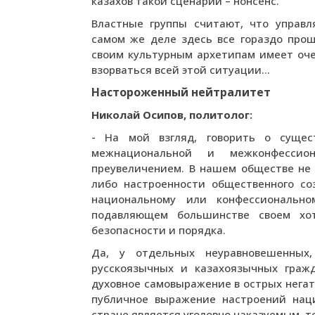
казахов такой сценарий – нонсенс.
Властные группы считают, что управ
самом же деле здесь все гораздо прощ
своим культурным архетипам имеет оче
взорваться всей этой ситуации…
Настороженный нейтралитет
Николай Осипов, политолог:
- На мой взгляд, говорить о сущес
межнациональной и межконфессио
преувеличением. В нашем обществе не 
либо настроенности общественного соз
национальному или конфессиональном
подавляющем большинстве своем хотя
безопасности и порядка.
Да, у отдельных неуравновешенных,
русскоязычных и казахоязычных граж
духовное самовыражение в острых негат
публичное выражение настроений нац
стране является уголовно наказуемым, т