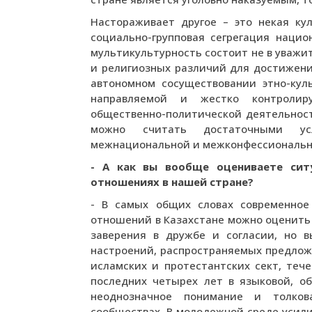
Настораживает другое – это некая ку
социально-групповая сегрегация нацио
мультикультурность состоит не в уваж
и религиозных различий для достижени
автономном сосуществовании этно-кул
направляемой и жестко контролир
общественно-политической деятельност
можно считать достаточными ус
межнациональной и межконфессионально
- А как вы вообще оцениваете си
отношениях в нашей стране?
- В самых общих словах современное
отношений в Казахстане можно оценить
заверения в дружбе и согласии, но 
настроений, распространяемых предлож
исламских и протестантских сект, теч
последних четырех лет в языковой, о
неоднозначное понимание и толков
сообществах. В молодежной среде усил