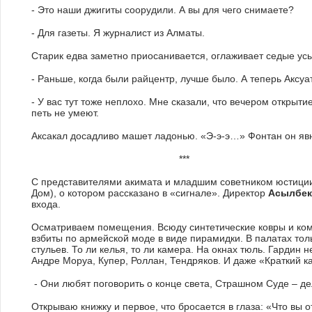
- Это наши джигиты соорудили. А вы для чего снимаете?
- Для газеты. Я журналист из Алматы.
Старик едва заметно приосанивается, оглаживает седые ус
- Раньше, когда были райцентр, лучше было. А теперь Аксуа
- У вас тут тоже неплохо. Мне сказали, что вечером откры
петь не умеют.
Аксакал досадливо машет ладонью. «Э-э-э…» Фонтан он яв
***
С представителями акимата и младшим советником юстиции
Дом), о котором рассказано в «сигнале». Директор
Асылбек
входа.
Осматриваем помещения. Всюду синтетические ковры и ком
взбиты по армейской моде в виде пирамидки. В палатах тол
стульев. То ли келья, то ли камера. На окнах тюль. Гардин 
Андре Моруа, Купер, Роллан, Тендряков. И даже «Краткий к
- Они любят поговорить о конце света, Страшном Суде – д
Открываю книжку и первое, что бросается в глаза: «Что вы о