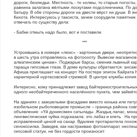
дороги, безлюдье. Местность - то холмы, то старые погосты
равнина залатана жёлтыми лоскутами подсолнечника. По д
батыру. В обе стороны дороги на двести вёрст ни души. В 
Кихота. Интересуюсь у таксиста, зачем соорудили памятник
отвечать по существу дела:
- Бабки отмыть надо было, вот и поставили.
***
Устроившись в номере «люкс» - картонные двери, неопрятн
в шесть утра отправляюсь на фотоохоту. Вывески магазин
алматинским ценам». Поджарые барсы, сменив львиный кара
тараща гипсовые глаза. В доме культуры обретаются: ансам
Афиша приглашает на концерт. На постере эпигон Кайрата Н
характерной нуртасовской стрижкой. В центре клумбы копи
Интересно, кому принадлежит завод байтерекостроительных 
одного необайтереченного населённого пункта, чем займёт
На зданиях с замшелыми фасадами вместо конька или петух
изобильном рыболовецком промысле – граница района совп
объявление: «Үй дүниесiмен сатылады. Жаздық лапас, монша
лингвистическая чуйка подсказала: это лабаз и клеть. На п
исправленной ценой на сахар. Вдалеке протарахтела похож
сенокосилка. Завидев, как настраиваю фотоаппарат, неспеш
гипсовой статуи, не без гордости произносит: