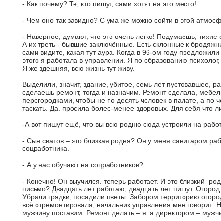
- Как почему? Те, кто пишут, сами хотят на это место!
- Чем оно так завидно? С ума же можно сойти в этой атмосф
- Наверное, думают, что это очень легко! Подумаешь, тихие 
А их треть - бывшие заключённые. Есть склонные к бродяжни
сами видите, какая тут аура. Когда в 96-ом году предложили
этого я работала в управлении. Я по образованию психолог,
Я же здешняя, всю жизнь тут живу.
Выделили, значит, здание, убитое, семь лет пустовавшее, р
сделаешь ремонт, тогда и назначим. Ремонт сделала, мебел
перегородками, чтобы не по десять человек в палате, а по ч
таскать. Да, просила более-менее здоровых. Для себя что ли
-А вот пишут ещё, что вы всю родню сюда устроили на работ
- Сын сватов – это близкая родня? Он у меня санитаром раб
соцработника.
- А у нас обучают на соцработников?
- Конечно! Он выучился, теперь работает. И это близкий ро
письмо? Двадцать лет работаю, двадцать лет пишут. Огород
Убрали грядки, посадили цветы. Забором территорию огород
всё отремонтировала, начальник управления мне говорит: 
мужчину поставим. Ремонт делать – я, а директором – муж