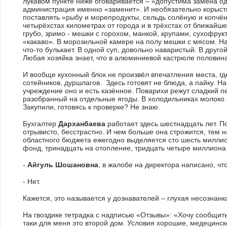
лукавом пункте ниже оговаривается – «допустима замена од
администрация именно «заменит». И необязательно корысти
поставлять «рыбу и морепродукты, сельдь солёную и копчён
четырёхстах километрах от города и в трёхстах от ближайш
грубо, зримо - мешки с горохом, манкой, крупами, сухофрук
«какаво». В морозильной камере на полу мешки с мясом. Н
что-то булькает. В одной суп, довольно наваристый. В друго
Любая хозяйка знает, что в алюминиевой кастрюле половина
И вообще кухонный блок не произвёл впечатления места, гд
сотейников, дуршлагов. Здесь готовят не блюда, а пайку. Н
учреждение оно и есть казённое. Поварихи режут сладкий пе
разобранный на отдельные ягоды. В холодильниках молоко в 
Закупили, готовясь к проверке? Не знаю.
Бухгалтер
Дарханбаева
работает здесь шестнадцать лет. По
отрывисто, бесстрастно. И чем больше она строжится, тем
областного бюджета ежегодно выделяется сто шесть миллио
фонд, тринадцать на отопление, тридцать четыре миллиона 
-
Айгуль Шошановна
, в жалобе на директора написано, ч
- Нет.
Кажется, это называется у дознавателей – глухая несознанк
На гвоздике тетрадка с надписью «Отзывы»: «Хочу сообщить,
таки для меня это второй дом. Условия хорошие, медецинс