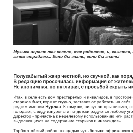
Пять вещей, которые удивят 
Узбекистане
Музыка играет так весело, так радостно, и, кажется, 
зачем страдаем... Если бы знать, если бы знать!
А.П. Че
Полузабытый жанр честной, но скучной, как пор
В редакцию просочилась информация от жителей
Не анонимная, но пугливая, с просьбой скрыть и
Итак, в селе есть дом престарелых и инвалидов, в простореч
стариков бьют, кормят скудно, заставляют работать на себ
редким именем
Нурлан
. К тому же, пишут авторы письма, 
голодают, с виду изнурены и по-детски радуются любому уг
директор «причастна к нецелевому использованию или раст
выделяющихся на содержание стариков и инвалидов».
Тарбагатайский район площадью чуть больше африканского 