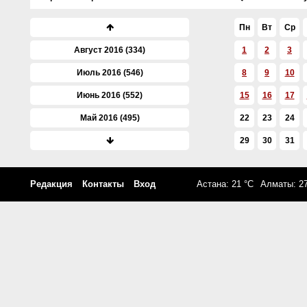
Пн
Вт
Ср
Август 2016 (334)
1
2
3
Июль 2016 (546)
8
9
10
Июнь 2016 (552)
15
16
17
Май 2016 (495)
22
23
24
Апрель 2016 (611)
29
30
31
Март 2016 (561)
Редакция
Контакты
Вход
Астана: 21 °C
Алматы: 27
Февраль 2016 (605)
Январь 2016 (561)
Декабрь 2015 (693)
Ноябрь 2015 (715)
Октябрь 2015 (955)
Сентябрь 2015 (638)