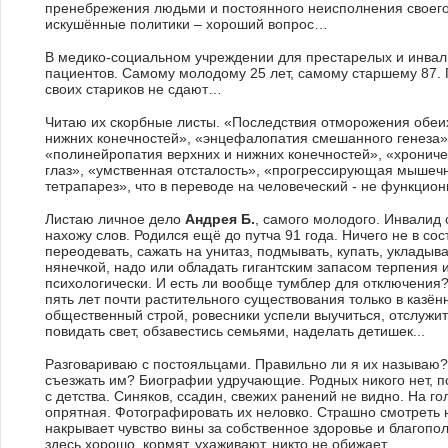
пренебрежения людьми и постоянного неисполнения своего
искушённые политики – хороший вопрос…
В медико-социальном учреждении для престарелых и инвали
пациентов. Самому молодому 25 лет, самому старшему 87. По
своих стариков не сдают…
Читаю их скорбные листы. «Последствия отморожения обеих
нижних конечностей», «энцефалопатия смешанного генеза»
«полинейропатия верхних и нижних конечностей», «хрониче
глаз», «умственная отсталость», «прогрессирующая мышечн
тетрапарез», что в переводе на человеческий - не функцион
Листаю личное дело
Андрея Б.
, самого молодого. Инвалид с
нахожу слов. Родился ещё до путча 91 года. Ничего не в со
переодевать, сажать на унитаз, подмывать, купать, укладыв
нянечкой, надо или обладать гигантским запасом терпения 
психологически. И есть ли вообще тумблер для отключения
пять лет почти растительного существования только в казё
общественный строй, ровесники успели выучиться, отслужит
повидать свет, обзавестись семьями, наделать детишек...
Разговариваю с постояльцами. Правильно ли я их называю? 
съезжать им? Биографии удручающие. Родных никого нет, п
с детства. Синяков, ссадин, свежих ранений не видно. На 
опрятная. Фотографировать их неловко. Страшно смотреть на
накрывает чувство вины за собственное здоровье и благопо
здесь хорошо, кормят, ухаживают, никто не обижает.