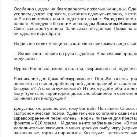
Особенно щедры на благодарность пожилые женщины. Одна из
усилием двигая корпусом, пытается сдвинуть коляску, в кото
неё и на корточках почти подлетает ко мне. Взгляд как ки
наша!» Беседую с безногим инвалидом
Василием Никола
Связь с сестрой утеряна. Записываю её данные. Позже на с
ни одна не ищет брата.
На диване сидит женщина, застенчиво прикрывая лицо в син
- Им же часть пенсии на руки выдаётся. А лавочники продаю
получается.
Нурлан Епеновна, входя в палаты, покрикивает на подопечн
Расписание дня Дома обескураживает. Подъём в шесть тридц
человека со спиноцеребеллярной дегенерацией и выраженно
безрукого? А слепоглухонемого? И почему днём обитателям
могут гулять по территории, довольно обширной и озеленённ
сочиняет эти инструкции?
Допустим, кто рано встаёт, тому бог даёт. Поглядим. Списо
гастрономическая поэма. Удивительное сочетание садизма 
здравоохранения перечислены «нормы питания для престар
фруктов – 610 грамм. И далее нечто раблезианское: «В пр
дополнительно включать в меню красную рыбу, икру (чёрную
шоколадные, торты и пирожные». Как звучит – деликатесные 