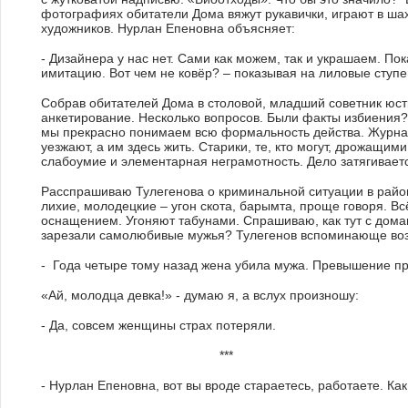
фотографиях обитатели Дома вяжут рукавички, играют в ша
художников. Нурлан Епеновна объясняет:
- Дизайнера у нас нет. Сами как можем, так и украшаем. По
имитацию. Вот чем не ковёр? – показывая на лиловые ступе
Собрав обитателей Дома в столовой, младший советник юс
анкетирование. Несколько вопросов. Были факты избиения
мы прекрасно понимаем всю формальность действа. Журнал
уезжают, а им здесь жить. Старики, те, кто могут, дрожащими
слабоумие и элементарная неграмотность. Дело затягивает
Расспрашиваю Тулегенова о криминальной ситуации в район
лихие, молодецкие – угон скота, барымта, проще говоря. В
оснащением. Угоняют табунами. Спрашиваю, как тут с дома
зарезали самолюбивые мужья? Тулегенов вспоминающе возд
- Года четыре тому назад жена убила мужа. Превышение 
«Ай, молодца девка!» - думаю я, а вслух произношу:
- Да, совсем женщины страх потеряли.
***
- Нурлан Епеновна, вот вы вроде стараетесь, работаете. Ка