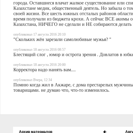
города. Оставшиеся влачат жалкое существование или сп
Казахстане медик, общественный деятель. Но забыла о то
своей жизни. Все шесть южных отсталых районов области,
время получали из бюджета крохи. А сейчас ВСЕ акимы
Казахстана, НИЧЕГО не сделали и НЕ собираются делать ч
опубликовал 17 августа 2016 20:10
"Скольких жён зарезали самолюбивые мужья? "
опубликовал 18 августа 2016 08:57
Блестящий слог , юмор и острота зрения . Довлатов в юбке
опубликовал 18 августа 2016 20:00
Корректора надо нанять вам....
опубликовал Вчера, 12:34
Помню когда жил в Акжаре, с дома престарелых мужчины 
товарищами. не думаю что, что-то изменилось.
Архив материалов
Авг