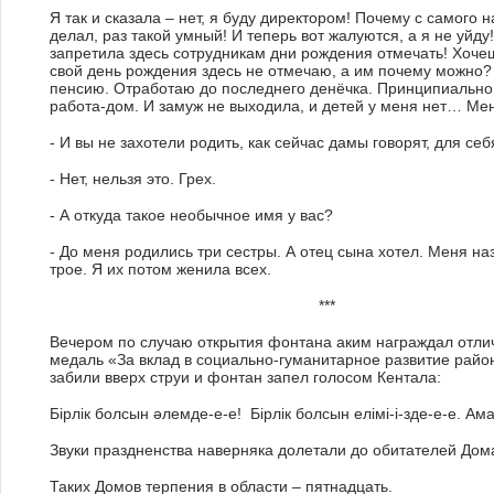
Я так и сказала – нет, я буду директором! Почему с самого
делал, раз такой умный! И теперь вот жалуются, а я не уйду
запретила здесь сотрудникам дни рождения отмечать! Хочеш
свой день рождения здесь не отмечаю, а им почему можно?
пенсию. Отработаю до последнего денёчка. Принципиально н
работа-дом. И замуж не выходила, и детей у меня нет… Мен
- И вы не захотели родить, как сейчас дамы говорят, для себ
- Нет, нельзя это. Грех.
- А откуда такое необычное имя у вас?
- До меня родились три сестры. А отец сына хотел. Меня н
трое. Я их потом женила всех.
***
Вечером по случаю открытия фонтана аким награждал отли
медаль «За вклад в социально-гуманитарное развитие райо
забили вверх струи и фонтан запел голосом Кентала:
Бірлік болсын әлемде-е-е! Бірлік болсын елімi-i-зде-е-е. Ам
Звуки праздненства наверняка долетали до обитателей Дом
Таких Домов терпения в области – пятнадцать.