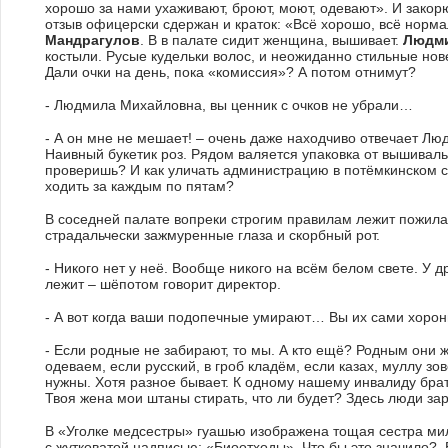
хорошо за нами ухаживают, броют, моют, одевают». И зак
отзыв офицерски сдержан и краток: «Всё хорошо, всё нормал
Мандрагулов
. В в палате сидит женщина, вышивает.
Людми
костыли. Русые кудельки волос, и неожиданно стильные нове
Дали очки на день, пока «комиссия»? А потом отнимут?
- Людмила Михайловна, вы ценник с очков не убрали…
- А он мне не мешает! – очень даже находчиво отвечает Л
Наивный букетик роз. Рядом валяется упаковка от вышиваль
проверишь? И как уличать администрацию в потёмкинском с
ходить за каждым по пятам?
В соседней палате вопреки строгим правилам лежит пожилая
страдальчески зажмуренные глаза и скорбный рот.
- Никого нет у неё. Вообще никого на всём белом свете. У др
лежит – шёпотом говорит директор.
- А вот когда ваши подопечные умирают… Вы их сами хорон
- Если родные не забирают, то мы. А кто ещё? Родным они
одеваем, если русский, в гроб кладём, если казах, муллу з
нужны. Хотя разное бывает. К одному нашему инвалиду брат 
Твоя жена мои штаны стирать, что ли будет? Здесь люди зар
В «Уголке медсестры» гуашью изображена тощая сестра ми
с жутковатой надписью: «Биоотходы». Что бы это значило?