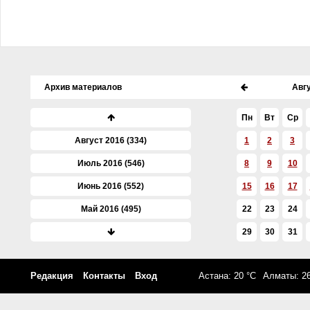
Архив материалов
Авг
Пн
Вт
Ср
Август 2016 (334)
1
2
3
Июль 2016 (546)
8
9
10
Июнь 2016 (552)
15
16
17
Май 2016 (495)
22
23
24
Апрель 2016 (611)
29
30
31
Март 2016 (561)
Редакция
Контакты
Вход
Астана: 20 °C
Алматы: 26
Февраль 2016 (605)
Январь 2016 (561)