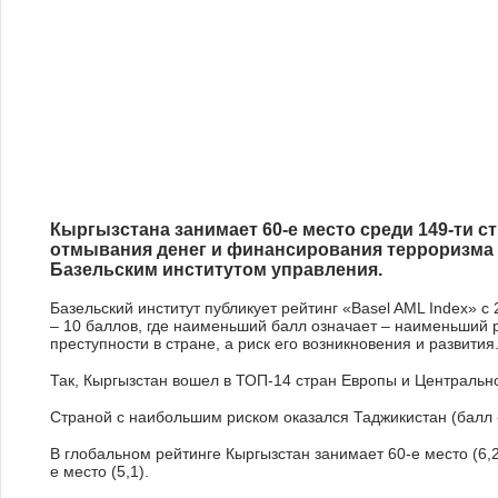
Пять вещей, которые удивят 
Узбекистане
Кыргызстана занимает 60-е место среди 149-ти ст
отмывания денег и финансирования терроризма «
Базельским институтом управления.
Базельский институт публикует рейтинг «Basel AML Index»
– 10 баллов, где наименьший балл означает – наименьший р
преступности в стране, а риск его возникновения и развития
Так, Кыргызстан вошел в ТОП-14 стран Европы и Центрально
Страной с наибольшим риском оказался Таджикистан (балл -
В глобальном рейтинге Кыргызстан занимает 60-е место (6,21
е место (5,1).