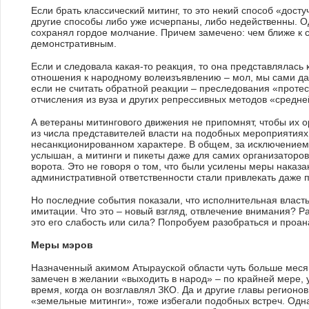
Если брать классический митинг, то это некий способ «достуч
другие способы либо уже исчерпаны, либо недейственны. О
сохранял гордое молчание. Причем замечено: чем ближе к 
демонстративным.
Если и следовала какая-то реакция, то она представлялась
отношения к народному волеизъявлению – мол, мы сами дав
если не считать обратной реакции – преследования «протес
отчисления из вуза и других репрессивных методов «средне
А ветераны митингового движения не припомнят, чтобы их 
из числа представителей власти на подобных мероприятиях 
несанкционированном характере. В общем, за исключением 
услышан, а митинги и пикеты даже для самих организаторов
ворота. Это не говоря о том, что были усилены меры наказа
административной ответственности стали привлекать даже п
Но последние события показали, что исполнительная власть 
имитации. Что это – новый взгляд, отвлечение внимания? Р
это его слабость или сила? Попробуем разобраться и проан
Меры мэров
Назначенный акимом Атырауской области чуть больше мес
замечен в желании «выходить в народ» – по крайней мере, 
время, когда он возглавлял ЗКО. Да и другие главы регионо
«земельные митинги», тоже избегали подобных встреч. Одн