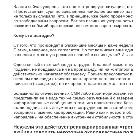
Власти сейчас уверены, что они контролируют ситуацию, поэ
«Протестанты», судя по заявлениям наиболее активных их п
не только выслушали (что, в принципе, уже было продемон
по злободневным вопросам. Вот эта излишняя уверенность и
развитие событий практически невозможно спрогнозировать
Кому это выгодно?
От того, что произойдет в ближайшие месяцы и даже недели
С этим, наверное, все согласятся. Но тут возникает еще од
волнения и ответную реакцию властей в своих целях? И глав
Однозначный ответ сейчас дать трудно. В данный момент ну
подачей, не поддаваясь ни на пропаганду, ни на контрпропа
действительно нагнетает обстановку. Причем пресловутых п
океаном или среди отечественного протестного электората
призывов (в соцсетях), но их процент настолько мал, что н
Большинство отечественных СМИ либо проигнорировали тему
представили ее в виде тех же самых разъяснений с заверени
информационные сообщения о том, что правительство Каза
стали подписывать документы о сотрудничестве с китайским
восприняты именно как провокация. Равно как и новости об
направлены на обеспечение внутренней стабильности в стр
Неужели это действует реинкарнированная «треть
любили говорить некоторые околовластные полит