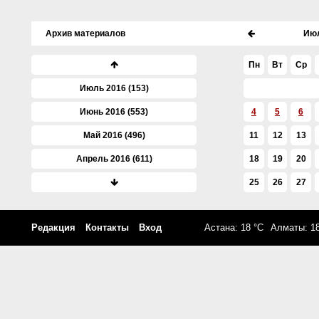
Архив материалов
Июл
Пн
Вт
Ср
Июль 2016 (153)
Июнь 2016 (553)
4
5
6
Май 2016 (496)
11
12
13
Апрель 2016 (611)
18
19
20
Март 2016 (561)
25
26
27
Февраль 2016 (605)
Редакция
Контакты
Вход
Астана: 18 °C
Алматы: 18
Январь 2016 (561)
Декабрь 2015 (693)
Ноябрь 2015 (715)
Октябрь 2015 (955)