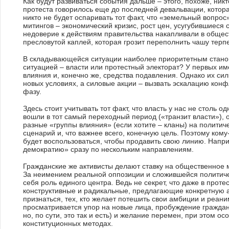
Как будут развиваться события дальше – этого, похоже, ник
протеста говорилось еще до последней девальвации, котора
никто не будет оспаривать тот факт, что «земельный вопро
митингов – экономический кризис, рост цен, усугубившиес
недоверие к действиям правительства накапливали в общест
пресловутой каплей, которая грозит переполнить чашу терп
В складывающейся ситуации наиболее приоритетным станови
ситуацией – власти или протестный электорат? У первых им
влияния и, конечно же, средства подавления. Однако их с
новых условиях, а силовые акции – вызвать эскалацию конф
фазу.
Здесь стоит учитывать тот факт, что власть у нас не столь о
вошли в тот самый переходный период («транзит власти»), о
разные «группы влияния» (если хотите – кланы) на политич
сценарий и, что важнее всего, конечную цель. Поэтому ком
будет воспользоваться, чтобы продавить свою линию. Напри
демократию» сразу по нескольким направлениям.
Гражданские же активисты делают ставку на общественное 
За неимением реальной оппозиции и сложившейся политичес
себя роль единого центра. Ведь не секрет, что даже в про
конструктивные и радикальные, предлагающие конкретную 
признаться, тех, кто желает потешить свои амбиции и реан
просматривается упор на новые лица, пробуждение гражданс
но, по сути, это так и есть) и желание перемен, при этом 
конституционных методах.