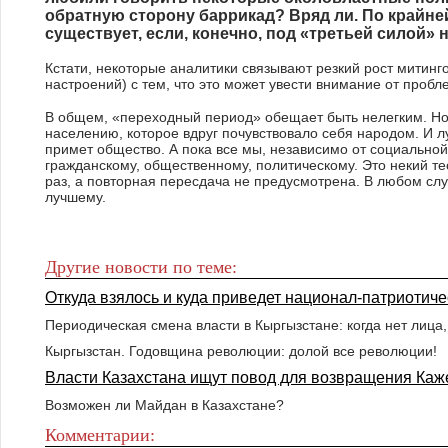
обратную сторону баррикад? Вряд ли. По крайней
существует, если, конечно, под «третьей силой»
Кстати, некоторые аналитики связывают резкий рост митинго
настроений) с тем, что это может увести внимание от пробл
В общем, «переходный период» обещает быть нелегким. Но 
населению, которое вдруг почувствовало себя народом. И лу
примет общество. А пока все мы, независимо от социально
гражданскому, общественному, политическому. Это некий те
раз, а повторная пересдача не предусмотрена. В любом сл
лучшему.
Другие новости по теме:
Откуда взялось и куда приведет национал-патриотич
Периодическая смена власти в Кыргызстане: когда нет лица,
Кыргызстан. Годовщина революции: долой все революции!
Власти Казахстана ищут повод для возвращения Каж
Возможен ли Майдан в Казахстане?
Комментарии: