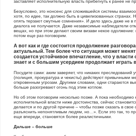
заставляет исполнительную власть прибегнуть к ранее не 
Безусловно, это нонсенс для сложившейся системы взаимо
хотя, по идее, так должно быть в цивилизованных странах. 
опять терзают смутные сомнения». И дело здесь даже не в п
диалога не получается. Даже независимые наблюдатели отм
вещах, но при этом делают своим визави некое одолжение:
потом еще раз поговорим.
А вот как и где состоится продолжение разговора
актуальный. Тем более что ситуация может менять
создается устойчивое впечатление, что у власти о
знает и с большим усердием продолжает играть в
Посудите сами: аким заверяет, что никаких преследований у
(полиция, прокуратура и чекисты) действуют привычными м
откровенным угрозам. Другими словами, одни стараются выпу
больше разогревают огонь под этим котлом.
Но об этом поговорим несколько позже. А пока необходимо к
исполнительной власти ниже достоинства, сейчас становитс
делается и по другой причине – чтобы позже сказать в сво
разъяснить непонятливым людям, но…». Если это так, то про
еще впереди, становятся более реалистичными.
Дальше – больше