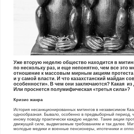
Топ-10 мест для отдыха в Ю
Шымкенте
Уже вторую неделю общество находится в митин
по нескольку раз, и еще непонятно, чем все это м
отношение к массовым мирным акциям протеста м
и у самой власти. И что казахстанский майдан с
особенности». В чем они заключаются? Какая из
Или проснется полумифическая «третья сила»?
Кризис жанра
История несанкционированных митингов в независимом Каза
однообразная. Бывало, особенно в предвыборный период, ч
иному поводу практически каждую неделю. Такие акции прот
движущей силе, выдвигаемым требованиям и так далее. Ми
молодые медики и военные пенсионеры, ипотечники и оппо