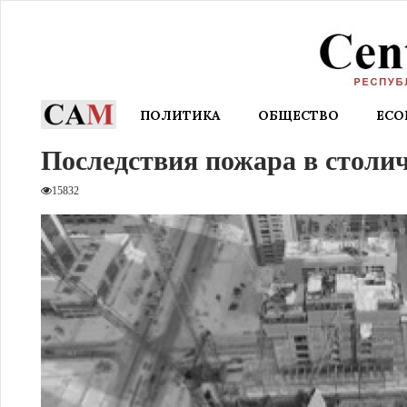
ПОЛИТИКА
ОБЩЕСТВО
EC
Последствия пожара в столи
15832
казахстанского оружия
Пять высших сил, мешающих
 за 2 минуты
Центральной Азии