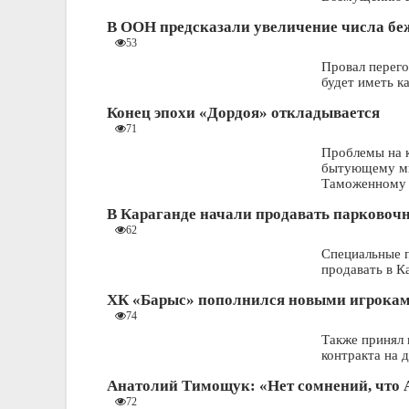
В ООН предсказали увеличение числа бе
53
Провал перего
будет иметь к
Конец эпохи «Дордоя» откладывается
71
Проблемы на 
бытующему мн
Таможенному 
В Караганде начали продавать парковоч
62
Специальные 
продавать в К
ХК «Барыс» пополнился новыми игрока
74
Также принял
контракта на 
Анатолий Тимощук: «Нет сомнений, что
72