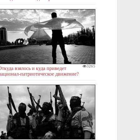
3265
Откуда взялось и куда приведет
национал-патриотическое движение?