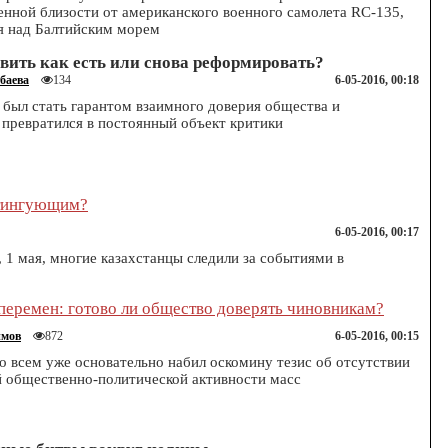
енной близости от американского военного самолета RC-135,
я над Балтийским морем
вить как есть или снова реформировать?
баева
6-05-2016, 00:18
134
был стать гарантом взаимного доверия общества и
а превратился в постоянный объект критики
итингующим?
6-05-2016, 00:17
, 1 мая, многие казахстанцы следили за событиями в
перемен: готово ли общество доверять чиновникам?
имов
6-05-2016, 00:15
872
то всем уже основательно набил оскомину тезис об отсутствии
й общественно-политической активности масс