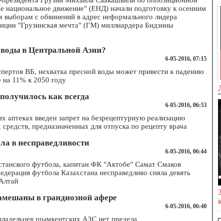
с-президента Грузии Михаила Саакашвили по оппозиционной
е национальное движение" (ЕНД) начали подготовку к осенним
 выборам с обвинений в адрес неформального лидера
иции "Грузинская мечта" (ГМ) миллиардера Бидзины
 воды в Центральной Азии?
а в столичном
Топ-10 мест для отдыха в ЮКО и
6-05-2016, 07:15
Шымкенте
пертов ВБ, нехватка пресной воды может привести к падению
 на 11% к 2050 году
 получилось как всегда
6-05-2016, 06:53
их аптеках введен запрет на безрецептурную реализацию
 средств, предназначенных для отпуска по рецепту врача
ла в несправедливости
6-05-2016, 06:44
станского футбола, капитан ФК "Актобе" Самат Смаков
Федерация футбола Казахстана несправедливо сняла девять
 Алтай
замешаны в грандиозной афере
6-05-2016, 06:40
ладельцев шымкентских АЗС нет предела