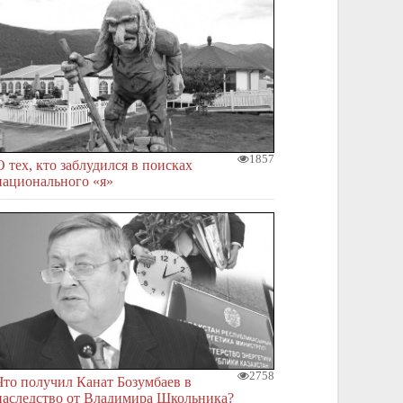
1857
О тех, кто заблудился в поисках
национального «я»
2758
Что получил Канат Бозумбаев в
наследство от Владимира Школьника?