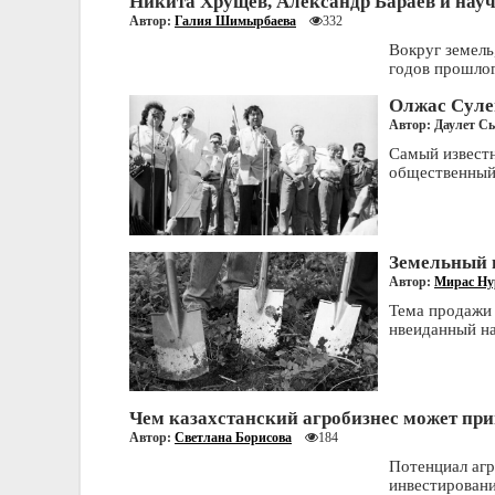
Никита Хрущев, Александр Бараев и нау
Автор:
Галия Шимырбаева
332
Вокруг земель
годов прошлог
Олжас Суле
Автор: Даулет 
Самый известн
общественный 
Земельный в
Автор:
Мирас Ну
Тема продажи 
нвеиданный на
Чем казахстанский агробизнес может пр
Автор:
Светлана Борисова
184
Потенциал агр
инвестировани