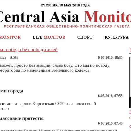
ВТОРНИК, 10 МАЯ 2016 ГОДА
MONITOR
LIFE
MONITOR
СПОРТ
КУЛЬТУРА
а: победа без победителей
имов
6-05-2016, 18:35
583
 может, просто без эмоций, слава богу. Это мы по поводу
моратория по изменениям Земельного кодекса
ами города
6-05-2016, 07:55
зстан - а вернее Киргизская ССР - славился своей
стью
 массовые протесты
6-05-2016, 07:40