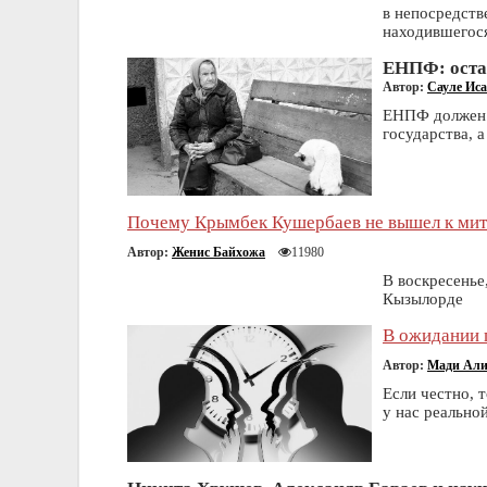
в непосредств
находившегос
ЕНПФ: оста
Автор:
Сауле Иса
ЕНПФ должен 
государства, 
Почему Крымбек Кушербаев не вышел к м
Автор:
Женис Байхожа
11980
В воскресенье
Кызылорде
В ожидании 
Автор:
Мади Ал
Если честно, 
у нас реально