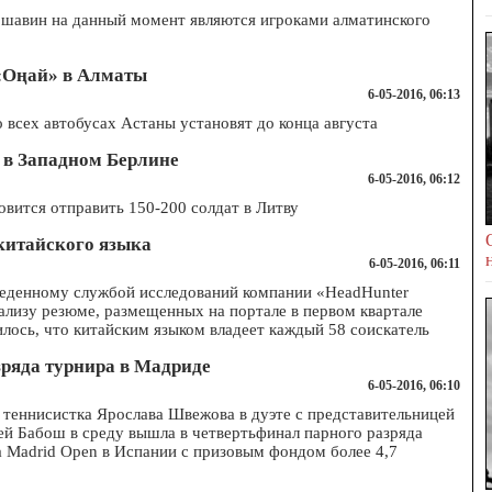
шавин на данный момент являются игроками алматинского
 «Оңай» в Алматы
6-05-2016, 06:13
 всех автобусах Астаны установят до конца августа
 в Западном Берлине
6-05-2016, 06:12
овится отправить 150-200 солдат в Литву
 китайского языка
6-05-2016, 06:11
веденному службой исследований компании «HeadHunter
ализу резюме, размещенных на портале в первом квартале
нилось, что китайским языком владеет каждый 58 соискатель
зряда турнира в Мадриде
6-05-2016, 06:10
 теннисистка Ярослава Швежова в дуэте с представительницей
й Бабош в среду вышла в четвертьфинал парного разряда
 Madrid Open в Испании с призовым фондом более 4,7
о