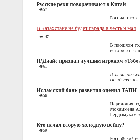
Русские реки поворачивают в Китай
57
Россия готова
В Казахстане не будет парада в честь 9 мая
147
В прошлом год
историю неза
Н’Диайе признан лучшим игроком «Тобол
61
В этот раз го
складывалось 
Исламский банк развития оценил ТАПИ
56
Церемония по
Мохаммеда Ал
Бердымухаме
Кто начал вторую холодную войну?
59
Российский ис