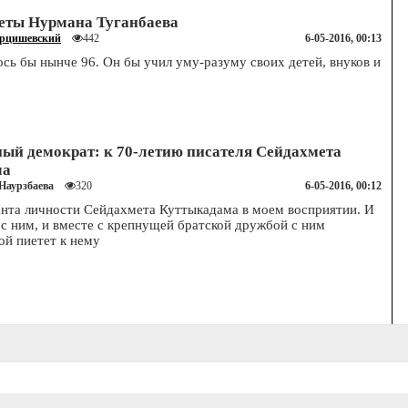
еты Нурмана Туганбаева
рцишевский
6-05-2016, 00:13
442
сь бы нынче 96. Он бы учил уму-разуму своих детей, внуков и
ый демократ: к 70-летию писателя Сейдахмета
ма
 Наурзбаева
6-05-2016, 00:12
320
нта личности Сейдахмета Куттыкадама в моем восприятии. И
 с ним, и вместе с крепнущей братской дружбой с ним
ой пиетет к нему