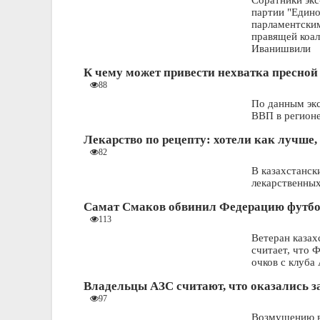
Соратники эк
партии "Едино
парламентским
правящей коал
Иванишвили
К чему может привести нехватка пресной
Последствия пожар
88
«Абу-Даби Плаза»
По данным экс
ВВП в регионе
Лекарство по рецепту: хотели как лучше,
82
В казахстанск
лекарственных
Самат Смаков обвинил Федерацию футбо
113
Ветеран казах
считает, что 
очков с клуба
Владельцы АЗС считают, что оказались 
97
Возмущению в