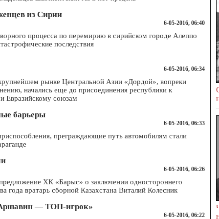
женцев из Сирии
6-05-2016, 06:40
ворного процесса по перемирию в сирийском городе Алеппо
атастрофические последствия
6-05-2016, 06:34
крупнейшем рынке Центральной Азии «Дордой», вопреки
ению, начались еще до присоединения республики к
и Евразийскому союзам
ные барьеры
6-05-2016, 06:33
приспособления, преграждающие путь автомобилям стали
араганде
ми
6-05-2016, 06:26
 предложение ХК «Барыс» о заключении одностороннего
два года вратарь сборной Казахстана Виталий Колесник
 Аршавин — ТОП-игрок»
6-05-2016, 06:22