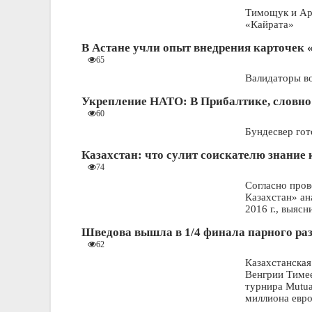
Тимощук и Ар
«Кайрата»
В Астане учли опыт внедрения карточек
65
Валидаторы во
Укрепление НАТО: В Прибалтике, словно
60
Бундесвер гот
Казахстан: что сулит соискателю знание
74
Согласно про
Казахстан» ан
2016 г., выяс
Шведова вышла в 1/4 финала парного ра
62
Казахстанская
Венгрии Тимее
турнира Mutua
миллиона евр