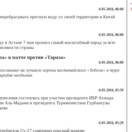
6-05-2016, 06:00
 перебрасывать пресную воду со своей территории в Китай
6-05-2016, 06:00
у в Астане 7 мая прошел самый масштабный парад за всю
висимости страны
а» в матче против «Тараза»
6-05-2016, 06:00
лосование на лучшего игрока костанайского «Тобола»
в туре
крайне необычно
6-05-2016, 05:59
дписания состоялась при участии президента ИБР Ахмада
и Аль-Мадани и президента Туркменистана Гурбангулы
дова
6-05-2016, 05:29
требитель Су-27 совершил опасный маневр