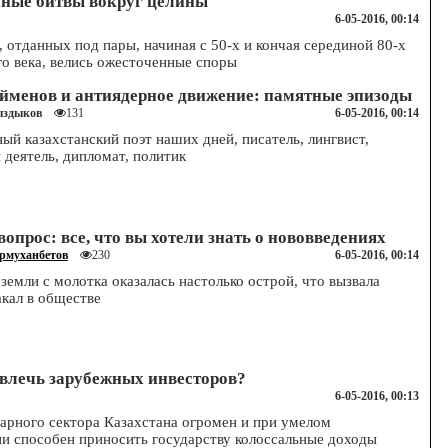
чные битвы вокруг целины
6-05-2016, 00:14
, отданных под пары, начиная с 50-х и кончая серединой 80-х
о века, велись ожесточенные споры
йменов и антиядерное движение: памятные эпизоды
Сыздыков
6-05-2016, 00:14
131
ый казахстанский поэт наших дней, писатель, лингвист,
деятель, дипломат, политик
опрос: все, что вы хотели знать о нововведениях
рмуханбетов
6-05-2016, 00:14
230
земли с молотка оказалась настолько острой, что вызвала
кал в обществе
ивлечь зарубежных инвесторов?
6-05-2016, 00:13
арного сектора Казахстана огромен и при умелом
и способен приносить государству колоссальные доходы