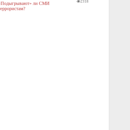
2318
«Подыгрывают» ли СМИ
террористам?