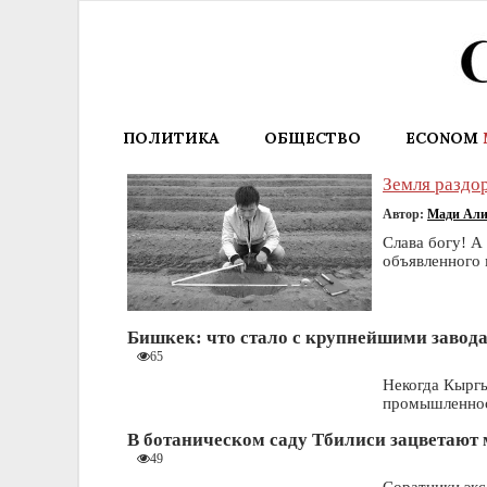
ПОЛИТИКА
ОБЩЕСТВО
ECONOM
Земля раздор
Автор:
Мади Ал
Слава богу! А
объявленного 
Бишкек: что стало с крупнейшими завод
65
Некогда Кыргы
промышленно
В ботаническом саду Тбилиси зацветают
49