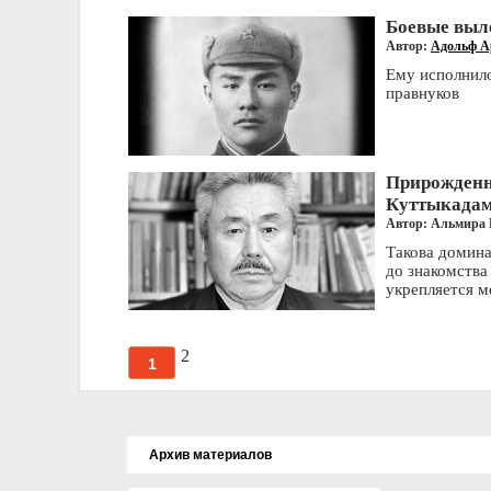
Боевые выл
Автор:
Адольф А
Ему исполнило
правнуков
Прирожденн
Куттыкада
Автор: Альмира
Такова домина
до знакомства
укрепляется м
2
1
Архив материалов