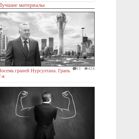
Лучшие материалы
11
424
Восемь граней Нурсултана. Грань
7-я