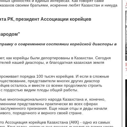
енных ценностях и единых интересах. Как говорят сами
казахов своими братьями, искренне любят Казахстан и никуда
та РК, президент Ассоциации корейцев
 народом"
правку о современном состоянии корейской диаспоры в
 лет, как корейцы были депортированы в Казахстан. Сегодня
ителей нашей диаспоры, и благодатная казахская земля
проживает порядка 100 тысяч корейцев. И если в сложные
существование, представители многих других диаспор
ейцев осталось и вместе со всеми продолжило строить
 с гордостью видим плоды общей работы.
ью многонационального народа Казахстана и, конечно,
еменники представлены практически во всех сферах
 заслуженного признания. Еще наши отцы и деды начали
ивого, порядочного и верного своей стране.
то Ассоциация корейцев Казахстана (АКК) - одно из самых
е. Круг задач, которые она решает, выходит за рамки чисто