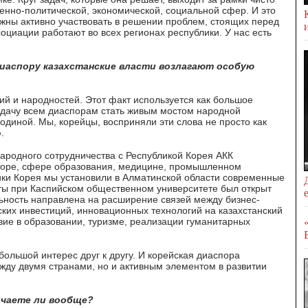
енно-политической, экономической, социальной сфер. И это
лжны активно участвовать в решении проблем, стоящих перед
циации работают во всех регионах республики. У нас есть
 диаспору казахстанские власти возлагают особую
ий и народностей. Этот факт используется как большое
адачу всем диаспорам стать живым мостом народной
диной. Мы, корейцы, восприняли эти слова не просто как
.
народного сотрудничества с Республикой Корея АКК
кторе, сфере образования, медицине, промышленном
ики Корея мы установили в Алматинской области современные
ты при Каспийском общественном университете был открыт
льность направлена на расширение связей между бизнес-
ских инвестиций, инновационных технологий на казахстанский
вие в образовании, туризме, реализации гуманитарных
ольшой интерес друг к другу. И корейская диаспора
жду двумя странами, но и активным элементом в развитии
ичаете ли вообще?