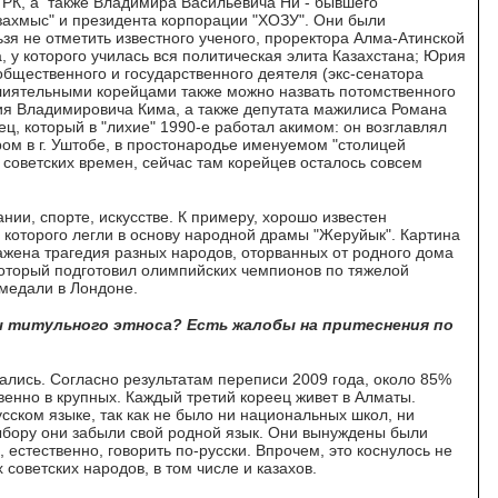
 РК, а также Владимира Васильевича Ни - бывшего
захмыс" и президента корпорации "ХОЗУ". Они были
я не отметить известного ученого, проректора Алма-Атинской
 у которого училась вся политическая элита Казахстана; Юрия
общественного и государственного деятеля (экс-сенатора
лиятельными корейцами также можно назвать потомственного
ия Владимировича Кима, а также депутата мажилиса Романа
ц, который в "лихие" 1990-е работал акимом: он возглавлял
ом в г. Уштобе, в простонародье именуемом "столицей
советских времен, сейчас там корейцев осталось совсем
нии, спорте, искусстве. К примеру, хорошо известен
 которого легли в основу народной драмы "Жеруйык". Картина
ажена трагедия разных народов, оторванных от родного дома
 который подготовил олимпийских чемпионов по тяжелой
 медали в Лондоне.
ны титульного этноса? Есть жалобы на притеснения по
вались. Согласно результатам переписи 2009 года, около 85%
енно в крупных. Каждый третий кореец живет в Алматы.
сском языке, так как не было ни национальных школ, ни
выбору они забыли свой родной язык. Они вынуждены были
, естественно, говорить по-русски. Впрочем, это коснулось не
 советских народов, в том числе и казахов.