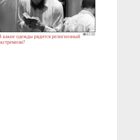
8140
В какие одежды рядится религиозный
экстремизм?