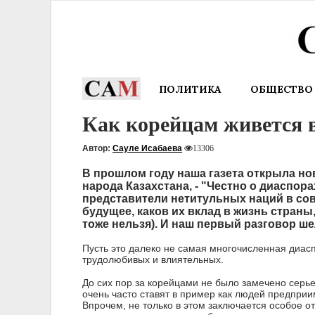
ПОЛИТИКА
ОБЩЕСТВО
Как корейцам живется в
Автор:
Сауле Исабаева
13306
В прошлом году наша газета открыла но
народа Казахстана, - "Честно о диаспора
представители нетитульных наций в сов
будущее, каков их вклад в жизнь страны,
тоже нельзя). И наш первый разговор ше
Пусть это далеко не самая многочисленная диасп
трудолюбивых и влиятельных.
Историю казахстан
До сих пор за корейцами не было замечено серь
показали за 2 мину
очень часто ставят в пример как людей предпри
Впрочем, не только в этом заключается особое от