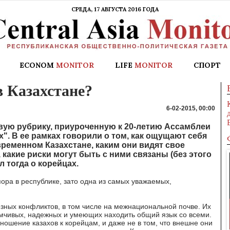
СРЕДА, 17 АВГУСТА 2016 ГОДА
ECONOM
MONITOR
LIFE
MONITOR
СПОРТ
 Казахстане?
6-02-2015, 00:00
вую рубрику, приуроченную к 20-летию Ассамблеи
х". В ее рамках говорили о том, как ощущают себя
ременном Казахстане, каким они видят свое
 какие риски могут быть с ними связаны (без этого
л тогда о корейцах.
ора в республике, зато одна из самых уважаемых,
ского оружия
7 причин жить в Шымкенте
езных конфликтов, в том числе на межнациональной почве. Их
ты
имчивых, надежных и умеющих находить общий язык со всеми.
ношение казахов к корейцам, и даже не в том, что внешне они