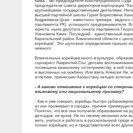
Кима - экс-председателя Конституционного Суда
председателя совета директоров корпорации "Ка
крупнейшими государственными деятелями. Нельз
высшей партийной школы Гурия Борисовича Хана,
Андреевича Цхая - известного тренера, видного 
парламента РК), успешного предпринимателя. В
юриста, ныне депутата сената парламента Георг
Ухеновича Кима. Последний - единственный корее
Каратальский район Алматинской области с центр
корейцев". Это шуточное определение пришло из 
немного.
Влиятельных корейцев много в культуре, образова
сценарист Лаврентий Сон, детские воспоминания
посвящена казахскому гостеприимству, в ней отр
и высланных на чужбину. Или взять Алексея Ни,
атлетике, принесших Казахстану четыре золотые
- А каково отношение к корейцам со сторо
языковому или национальному признаку?
- Как я уже говорил, корейцы быстро урбанизиро
из них проживают в городах, причем преимуществ
Понятно, что все они получили образование на ру
детсадов, ни вузов. Не по своему желанию или 
жить, учиться и работать в русскоязычной среде и
только корейцев, но и представителей всех других