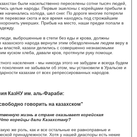
 Казахстан были насильственно переселены сотни тысяч людей,
глись целые народы. Первые эшелоны с корейцами прибыли в
уже начинались холода, шел снег. По дороге многие потеряли
ля перевозки скота и все время находясь под строжайшим
охоронить умерших. Прибыв на место, наши предки попали в
адежду.
люди, выброшенные в степи без еды и крова, должны
е казахского народа вернули этим обездоленным людям веру в
ы властей, казахи делились с совершенно незнакомыми
м куском хлеба, давали кров, протянули руку помощи.
ного населения - мы никогда этого не забудем и всегда будем
 поколения не забывали об этом, мы установили в Уральске и
арности казахам от всех репрессированных народов.
ия КазНУ им. аль-Фараби:
свободно говорить на казахском"
ственную жизнь в стране оказывает корейская
 Что корейцы дали Казахстану?
акую же роль, как и все остальные ее равноправные и
еской принадлежности. Хотя у нашей диаспоры есть некие