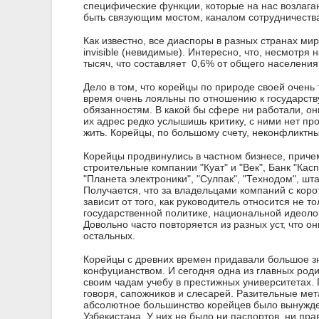
специфические функции, которые на нас возлага
быть связующим мостом, каналом сотрудничеств
Как известно, все диаспоры в разных странах ми
invisible (невидимые). Интересно, что, несмотря
тысяч, что составляет 0,6% от общего населения
Дело в том, что корейцы по природе своей очень
время очень лояльны по отношению к государству,
обязанностям. В какой бы сфере ни работали, он
их адрес редко услышишь критику, с ними нет про
жить. Корейцы, по большому счету, неконфликтн
Корейцы продвинулись в частном бизнесе, причем
строительные компании "Куат" и "Век", Банк "Кас
"Планета электроники", "Сулпак", "Технодом", шта
Получается, что за владельцами компаний с кор
зависит от того, как руководитель относится не 
государственной политике, национальной идеолог
Довольно часто повторяется из разных уст, что 
остальных.
Корейцы с древних времен придавали большое з
конфуцианством. И сегодня одна из главных роди
своим чадам учебу в престижных университетах. 
говоря, сапожников и слесарей. Разительные ме
абсолютное большинство корейцев было вынужден
Узбекистана. У них не было ни паспортов, ни пра