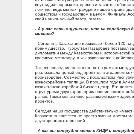
внутридиаспорных интересов и касается обществ
логично, ведь мы как граждане нашей страны до
обществом и государством в целом. Филиалы Ассо
свой национальный театр, газета.
- А у вас есть ощущение, что на корейскую
миссию?
- Cегодня в Казахстане проживают более 120 нац
преимущество. Нурсултан Назарбаев поставил з
дипломатии между Казахстаном и исторической ро
красивую метафору, а как руководство к действию
Так, за последние несколько лет в рамках между
реализовала целый ряд проектов в аграрном се
производстве. Совместно с посольством Республ
южнокорейские теплицы. В прошлом году в Алма
казахстанско-корейский бизнес-центр. Его деяте
структурами двух стран, привлечение южнокорей
рынок. Также мы активно развиваем взаимодейст
проектов.
Сегодня наши государства действительно имеют б
Казахстана является не просто живым мостом ме
двусторонних отношений.
- А как вы сотрудничаете с КНДР и сотрудн