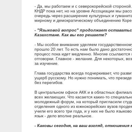
- Да, мы работаем и с северокорейской стороно
КНДР пока нет, но на уровне Ассоциации мы рас
очередь через расширение культурных и гуманита
мирному и демократическому объединению Коре
- "Языковой вопрос" продолжает оставатьс
Казахстане. Как вы его решаете?
- Мы особое внимание уделяем государственном
прошло 20 лет. То есть нам было дано достаточн
процесс пока идет медленно. Многие ссылаются на 
отговорки. Главное - желание. Для некоторых, в
за изучение.
Глава государства всегда подчеркивает, что разв
ущерб русскому. Но нужно понимать, что президе
без перегибов.
В центральном офисе АКК и в областных филиала
всех желающих. Что касается каких-то специальн
молодежный форум, на который пригласили студ
отделения одного из южнокорейских вузов продем
учили его всего три года, и у них не было языко
язык - дело вполне реальное.
- Каковы сегодня, на ваш взгляд, отношени