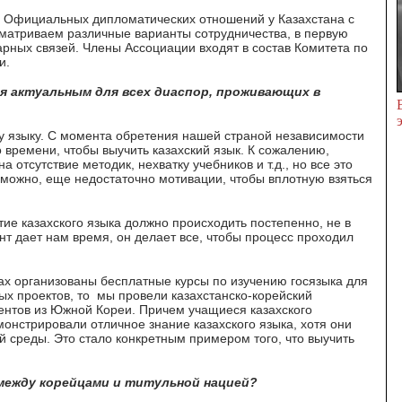
й. Официальных дипломатических отношений у Казахстана с
сматриваем различные варианты сотрудничества, в первую
рных связей. Члены Ассоциации входят в состав Комитета по
и.
я актуальным для всех диаспор, проживающих в
у языку. С момента обретения нашей страной независимости
о времени, чтобы выучить казахский язык. К сожалению,
отсутствие методик, нехватку учебников и т.д., но все это
озможно, еще недостаточно мотивации, чтобы вплотную взяться
итие казахского языка должно происходить постепенно, не в
нт дает нам время, он делает все, чтобы процесс проходил
х организованы бесплатные курсы по изучению госязыка для
ых проектов, то мы провели казахстанско-корейский
ентов из Южной Кореи. Причем учащиеся казахского
онстрировали отличное знание казахского языка, хотя они
вой среды. Это стало конкретным примером того, что выучить
я между корейцами и титульной нацией?