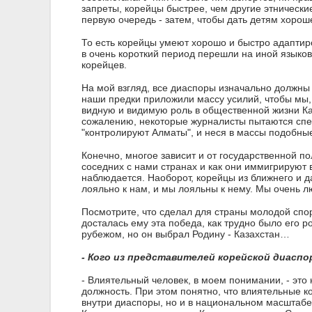
запреты, корейцы быстрее, чем другие этнически
первую очередь - затем, чтобы дать детям хоро
То есть корейцы умеют хорошо и быстро адаптиров
в очень короткий период перешли на иной языково
корейцев.
На мой взгляд, все диаспоры изначально должны 
наши предки приложили массу усилий, чтобы мы, 
видную и видимую роль в общественной жизни Ка
сожалению, некоторые журналисты пытаются спек
"контролируют Алматы", и неся в массы подобны
Конечно, многое зависит и от государственной по
соседних с нами странах и как они иммигрируют 
наблюдается. Наоборот, корейцы из ближнего и д
лояльно к нам, и мы лояльны к нему. Мы очень л
Посмотрите, что сделал для страны молодой спорт
досталась ему эта победа, как трудно было его р
рубежом, но он выбрал Родину - Казахстан…
- Кого из представителей корейской диасп
- Влиятельный человек, в моем понимании, - это 
должность. При этом понятно, что влиятельные к
внутри диаспоры, но и в национальном масштабе