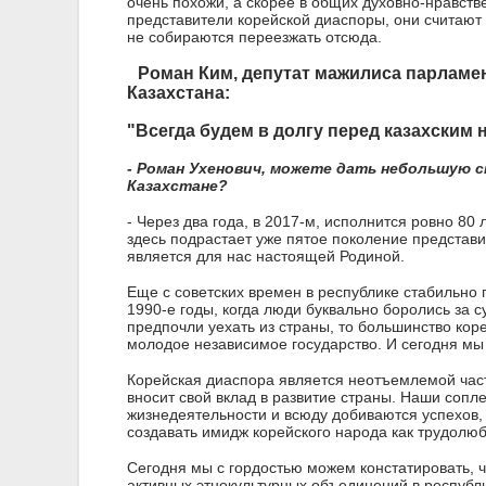
очень похожи, а скорее в общих духовно-нравств
представители корейской диаспоры, они считают 
не собираются переезжать отсюда.
Роман Ким,
депутат мажилиса парламен
Казахстана:
"Всегда будем в долгу перед казахским
- Роман Ухенович, можете дать небольшую с
Казахстане?
- Через два года, в 2017-м, исполнится ровно 80
здесь подрастает уже пятое поколение представ
является для нас настоящей Родиной.
Еще с советских времен в республике стабильно 
1990-е годы, когда люди буквально боролись за 
предпочли уехать из страны, то большинство кор
молодое независимое государство. И сегодня мы
Корейская диаспора является неотъемлемой част
вносит свой вклад в развитие страны. Наши сопл
жизнедеятельности и всюду добиваются успехов,
создавать имидж корейского народа как трудолюб
Сегодня мы с гордостью можем констатировать, ч
активных этнокультурных объединений в республик