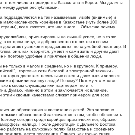
ют в том числе и президенты Казахстана и Кореи. Мы должны
а между двумя республиками.
ра подразделяются на так называемые visible (видимые) и
 на малочисленность корейцев в Казахстане (чуть более 100
 страны), всем кажется, что нас много… Объясню почему.
 трудолюбивы, ориентированы на личный успех, но в то же
 в котором живут, и добросовестно относятся к своим
и достигают успехов и продвигаются по служебной лестнице. В
блем, они, как говорится, умеют и сами жить и другим дают
ые и поэтому удобные и приятные в общении люди.
 не только в малом и среднем, но и в крупном. К примеру,
пийский", торговые сети бытовой и электронной техники -
т которых достигает нескольких сотен и даже тысяч человек...
откими фамилиями идут люди! Почему? Потому что многое
только к своим служащим или партнерам, но и к
ии. Думаю, именно в этом и заключается их влияние.
они этими своими качествами служат примером для всех
начение образованию и воспитанию детей. Это заложено
тельских обязанностей заключается в том, чтобы обеспечить
Поэтому сегодня среди корейцев практически нет, образно
таморфозы налицо. После депортации с Дальнего Востока
о работать на колхозных полях Казахстана и соседнего
ва покидать места поселения. Однако, как только сняли