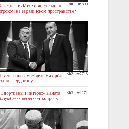
1
690
Как сделать Казахстан сильным
игроком на евразийском пространстве?
2
7718
Для чего на самом деле Назарбаев
ездил к Эрдогану
«Спортивный интерес» Каната
3
1271
Бозумбаева вызывает вопросы