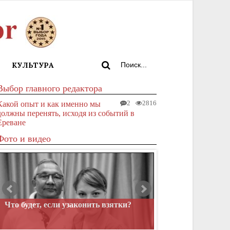
КУЛЬТУРА
Выбор главного редактора
Какой опыт и как именно мы
2
2816
должны перенять, исходя из событий в
Ереване
Фото и видео
Что будет, если узаконить взятки?
Французский архи
построили слишко