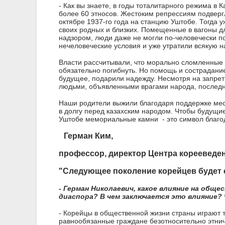
- Как вы знаете, в годы тоталитарного режима в
более 60 этносов. Жестоким репрессиям подвер
октябре 1937-го года на станцию Уштобе. Тогда 
своих родных и близких. Помещенные в вагоны д
надзором, люди даже не могли по-человечески п
нечеловеческие условия и уже утратили всякую н
Власти рассчитывали, что морально сломленные 
обязательно погибнуть. Но помощь и сострадани
будущее, подарили надежду. Несмотря на запрет
людьми, объявленными врагами народа, последни
Наши родители выжили благодаря поддержке мест
в долгу перед казахским народом. Чтобы будущие
Уштобе мемориальные камни - это символ благод
Герман Ким,
профессор, директор Центра корееведен
"Следующее поколение корейцев будет 
- Герман Николаевич, какое влияние на обще
диаспора? В чем заключается это влияние?
- Корейцы в общественной жизни страны играют т
равнообязанные граждане безотносительно этнич