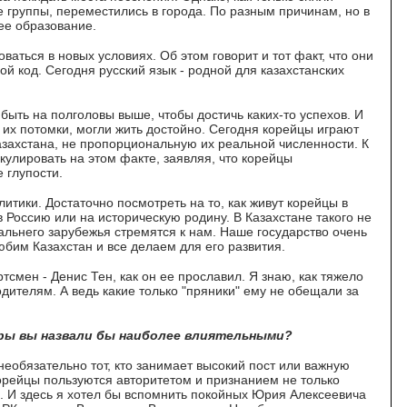
е группы, переместились в города. По разным причинам, но в
шее образование.
аться в новых условиях. Об этом говорит и тот факт, что они
й код. Сегодня русский язык - родной для казахстанских
быть на полголовы выше, чтобы достичь каких-то успехов. И
их потомки, могли жить достойно. Сегодня корейцы играют
захстана, не пропорциональную их реальной численности. К
улировать на этом факте, заявляя, что корейцы
е глупости.
литики. Достаточно посмотреть на то, как живут корейцы в
в Россию или на историческую родину. В Казахстане такого не
альнего зарубежья стремятся к нам. Наше государство очень
юбим Казахстан и все делаем для его развития.
смен - Денис Тен, как он ее прославил. Я знаю, как тяжело
одителям. А ведь какие только "пряники" ему не обещали за
оры вы назвали бы наиболее влиятельными?
необязательно тот, кто занимает высокий пост или важную
орейцы пользуются авторитетом и признанием не только
. И здесь я хотел бы вспомнить покойных Юрия Алексеевича