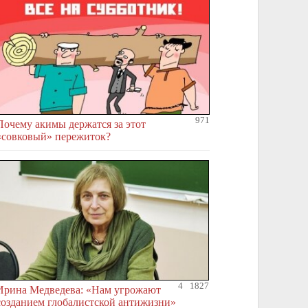
971
Почему акимы держатся за этот
«совковый» пережиток?
4
1827
Ирина Медведева: «Нам угрожают
созданием глобалистской антижизни»