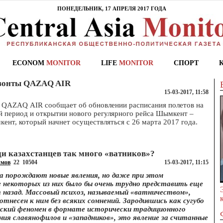
ПОНЕДЕЛЬНИК, 17 АПРЕЛЯ 2017 ГОДА
ECONOM
MONITOR
LIFE
MONITOR
СПОРТ
зонты QAZAQ AIR
15-03-2017, 11:58
 QAZAQ AIR сообщает об обновлении расписания полетов на
й период и открытии нового регулярного рейса Шымкент –
кент, который
начнет осуществляться
с 26 марта 2017
года.
и казахстанцев так много «ватников»?
имов
22
10504
15-03-2017, 11:15
а порождают новые явления, но даже при этом
е некоторых из них было бы очень трудно представить еще
т назад. Массовый психоз, называемый «ватничеством»,
тнесен к ним без всяких сомнений. Зародившись как сугубо
ский феномен в формате исторически традиционного
ия славянофилов и «западников», это явление за считанные