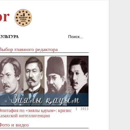
КУЛЬТУРА
Выбор главного редактора
1
1913
Эпитафия по «зиялы қауым»: кризис
казахской интеллигенции
Фото и видео