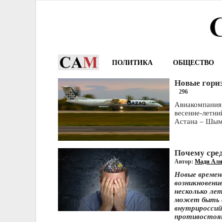
ПОЛИТИКА
ОБЩЕСТВО
Новые гори
296
Авиакомпания
весенне-летни
Астана – Шым
Почему сред
Автор:
Мади Ал
Новые времен
возникновени
несколько ле
может быть о
внутрироссий
противостоян