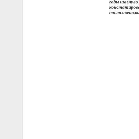
годы шагнуло 
констатирова
постсоветско
7 причин жить в 