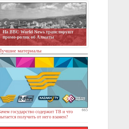
На BBC World News транслируют
1991. Независимост
промо-ролик об Алматы
Лучшие материалы
665
Зачем государство содержит ТВ и что
пытается получить от него взамен?