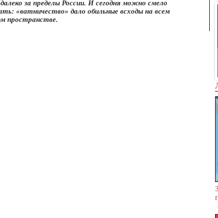
далеко за пределы России. И сегодня можно смело
ть: «ватничество» дало обильные всходы на всем
м пространстве.
Шымкенте
Таджикистан глазами
путешественников