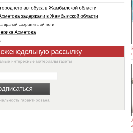
угороднего автобуса в Жамбылской области
 Ахметова задержали в Жамбылской области
 врачей сохранить ей ноги
Серика Ахметова
е
 еженедельную рассылку
самые интересные материалы газеты
одписаться
альность гарантирована