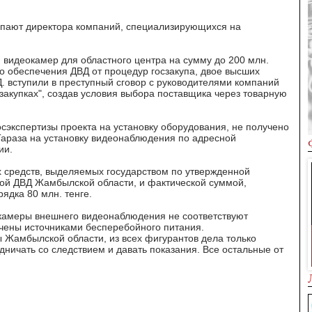
тупают директора компаний, специализирующихся на
и видеокамер для областного центра на сумму до 200 млн.
о обеспечения ДВД от процедур госзакупа, двое высших
. вступили в преступный сговор с руководителями компаний
 закупках", создав условия выбора поставщика через товарную
сэкспертизы проекта на установку оборудования, не получено
Тараза на установку видеонаблюдения по адресной
ии.
средств, выделяемых государством по утвержденной
ой ДВД Жамбылской области, и фактической суммой,
ядка 80 млн. тенге.
 камеры внешнего видеонаблюдения не соответствуют
ечены источниками бесперебойного питания.
Шымкенте
Таджикистан глазами
 Жамбылской области, из всех фигурантов дела только
путешественников
ничать со следствием и давать показания. Все остальные от