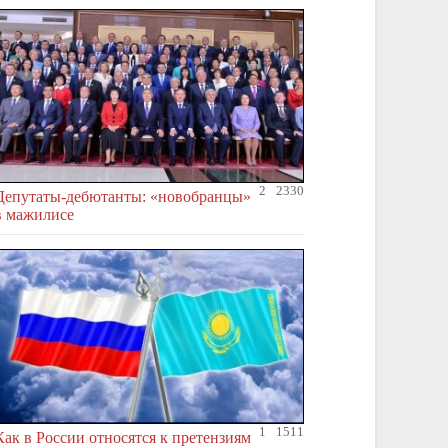
2
2330
Депутаты-дебютанты: «новобранцы»
в мажилисе
1
1511
Как в России относятся к претензиям