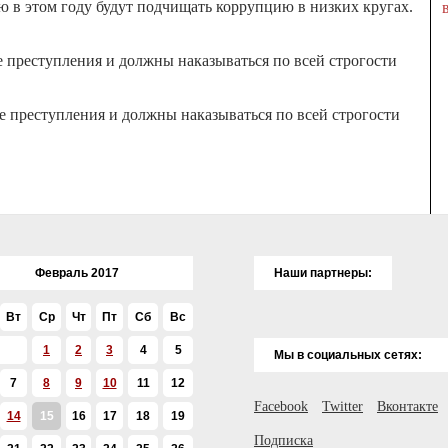
аю в этом году будут подчищать коррупцию в низких кругах.
е преступления и должны наказываться по всей строгости
е преступления и должны наказываться по всей строгости
Февраль 2017
Наши партнеры:
Вт
Ср
Чт
Пт
Сб
Вс
1
2
3
4
5
Мы в социальных сетях:
7
8
9
10
11
12
Facebook
Twitter
Вконтакте
14
15
16
17
18
19
Подписка