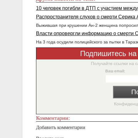
10 человек погибли в ДТП с участием межд
Распространителя слухов о смерти Серика
Выжившая при крушении Ан-2 женщина попросила
Власти опровергли информацию о смерти 
На 3 года осудили полицейского за пытки в Тараз
Подпишитесь на
Получайте ссылки на 
Ваш email:
П
Конфиденци
Комментарии:
Добавить комментарии