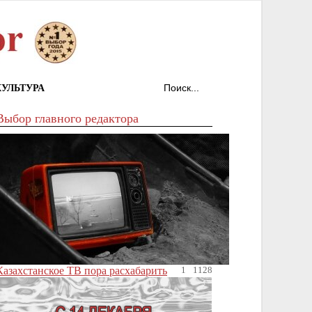
КУЛЬТУРА
Выбор главного редактора
Казахстанское ТВ пора расхабарить
1
1128