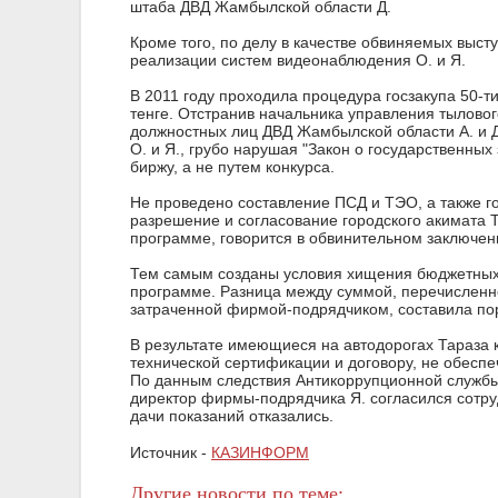
штаба ДВД Жамбылской области Д.
Кроме того, по делу в качестве обвиняемых выс
реализации систем видеонаблюдения О. и Я.
В 2011 году проходила процедура госзакупа 50-т
тенге. Отстранив начальника управления тыловог
должностных лиц ДВД Жамбылской области А. и Д
О. и Я., грубо нарушая "Закон о государственных
биржу, а не путем конкурса.
Не проведено составление ПСД и ТЭО, а также го
разрешение и согласование городского акимата 
программе, говорится в обвинительном заключен
Тем самым созданы условия хищения бюджетных 
программе. Разница между суммой, перечисленн
затраченной фирмой-подрядчиком, составила пор
В результате имеющиеся на автодорогах Тараза
технической сертификации и договору, не обесп
7 причин жить в 
По данным следствия Антикоррупционной службы
директор фирмы-подрядчика Я. согласился сотруд
дачи показаний отказались.
Источник -
КАЗИНФОРМ
Другие новости по теме: