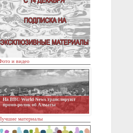
Фото и видео
На BBC World News транслируют
1991. Независимост
промо-ролик об Алматы
Лучшие материалы