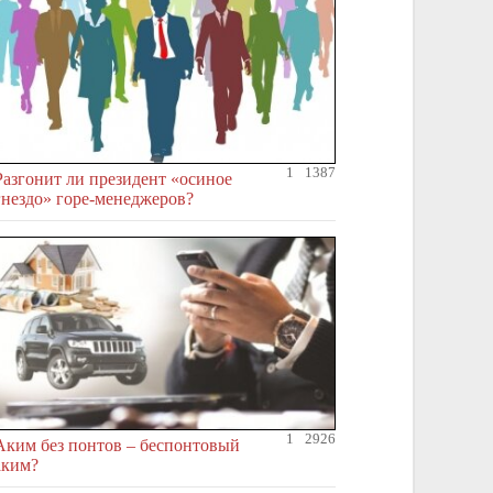
1
1387
Разгонит ли президент «осиное
гнездо» горе-менеджеров?
1
2926
Аким без понтов – беспонтовый
аким?