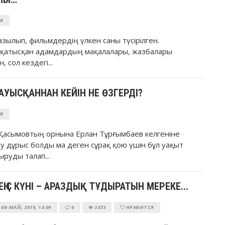
Я
азылып, фильмдердің үлкен саны түсірілген.
ей қатысқан адамдардың мақалалары, жазбалары
 сол кездегі...
УЫСҚАННАН КЕЙІН НЕ ӨЗГЕРДІ?
Я
т Қасымовтың орнына Ерлан Тұрғымбаев келгеніне
у дұрыс болды ма деген сұрақ қою үшін бұл уақыт
руды талап...
ҢІС КҮНІ – АРАЗДЫҚ ТҰДЫРАТЫН МЕРЕКЕ...
08-МАЙ, 2019, 14:09
0
2473
НРАВИТСЯ