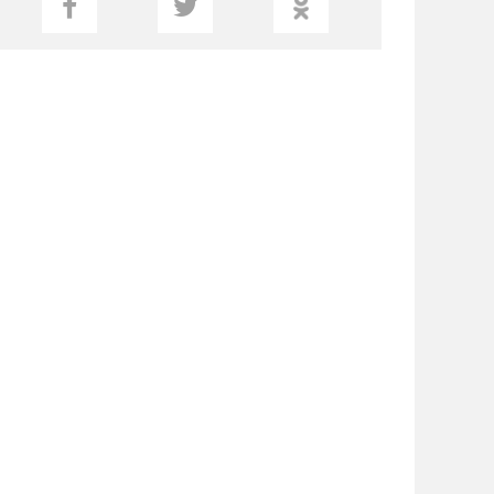
КАРТОП РАЙЫМБЕК ПЕН КЕГЕН
АУДАНДАРЫНЫҢ БАСЫМДЫҚ БЕРЕТІН
ДАҚЫЛЫНА АЙНАЛДЫ
20-ФЕВ, 2019 16:19
ЗЕЙНЕТАҚЫЛАР: ШЕНЕУНІКТЕР ТЕК
ӨЗДЕРІ ОЙЛАП ТАПҚАН НӘРСЕЛЕРГЕ
ҒАНА СЕНУДІ
10-ЯНВ, 2019 15:54