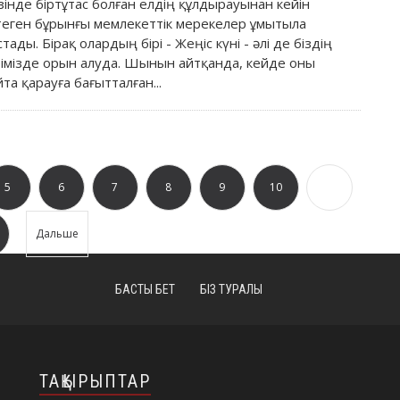
зінде біртұтас болған елдің құлдырауынан кейін
птеген бұрынғы мемлекеттік мерекелер ұмытыла
стады. Бірақ олардың бірі - Жеңіс күні - әлі де біздің
ірімізде орын алуда. Шынын айтқанда, кейде оны
йта қарауға бағытталған...
5
6
7
8
9
10
...
Дальше
БАСТЫ БЕТ
БІЗ ТУРАЛЫ
ТАҚЫРЫПТАР