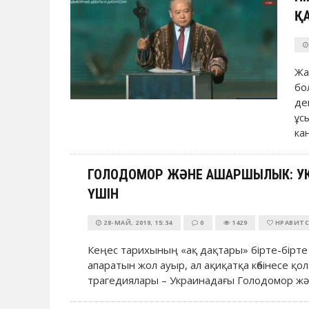
ҚА
Жа
бо
де
ұс
ка
ГОЛОДОМОР ЖӘНЕ АШАРШЫЛЫК: УКР
ҮШІН
28-МАЙ, 2019, 15:34
0
1429
НРАВИТС
Кеңес тарихының «ақ дақтары» бірте-бірт
апаратын жол ауыр, ал ақиқатқа көбінесе қо
трагедиялары – Украинадағы Голодомор жән