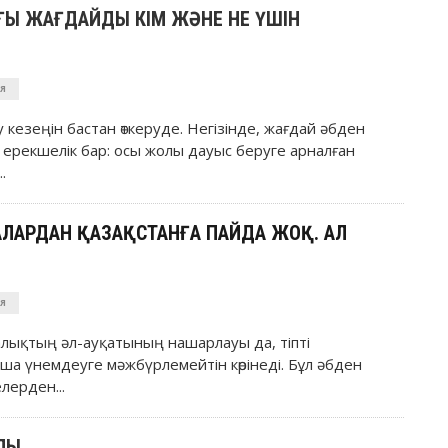
ҒЫ ЖАҒДАЙДЫ КІМ ЖӘНЕ НЕ ҮШІН
Я
 кезеңін бастан өткеруде. Негізінде, жағдай әбден
 ерекшелік бар: осы жолы дауыс беруге арналған
.
ЛАРДАН ҚАЗАҚСТАНҒА ПАЙДА ЖОҚ. АЛ
Я
халықтың әл-ауқатының нашарлауы да, тіпті
а үнемдеуге мәжбүрлемейтін көрінеді. Бұл әбден
елерден...
ЙЛЫ…