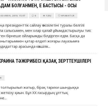
ДАМ БОЛҒАНМЕН, ЕҢ БАСТЫСЫ - ОСЫ
03-ИЮН, 2019, 15:07
0
1292
НРАВИТСЯ
ңа президенттік сайлау өткізілетіні туралы белгілі
ла салысымен, мен олар қалай ұйымдастырылуы тиіс
ген бірнеше ойларымды білдірген едім. Басқа да
ынытарыммен қатар елдегі жоғары лауазымға
ндидаттар арасында көпшілік...
АИНА ТӘЖІРИБЕСІ ҚАЗАҚ ЗЕРТТЕУШІЛЕРІ
Я
е толтырылып жатыр, бірақ тарихи шындыққа
л жеткізу қиын. Бұл ХХ ғасырдың ұлттық
е...