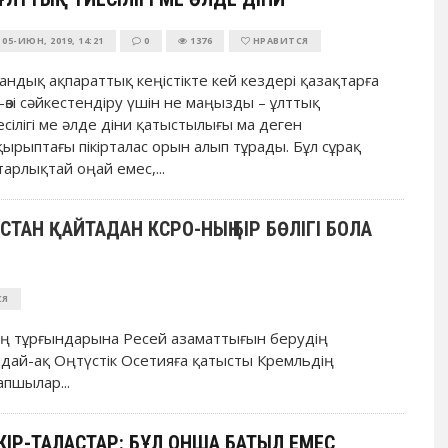
05-ИЮН, 2019, 14:21
0
1376
НРАВИТСЯ
андық ақпараттық кеңістікте кей кездері қазақтарға
ін-өзі сәйкестендіру үшін не маңызды – ұлттық
есілігі ме әлде діни қатыстылығы ма деген
қырыптағы пікірталас орын алып тұрады. Бұл сұрақ
тарлықтай оңай емес,...
АН ҚАЙТАДАН КСРО-НЫҢ БІР БӨЛІГІ БОЛА
СЯ
ң тұрғындарына Ресей азаматтығын берудің
ндай-ақ Оңтүстік Осетияға қатысты Кремльдің
апшылар...
КІР-ТАЛАСТАР: БҰЛ ОНША БАТЫЛ ЕМЕС