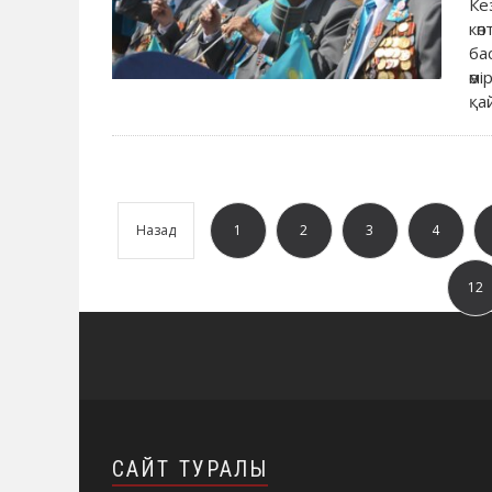
Ке
кө
ба
өм
қа
Назад
1
2
3
4
12
САЙТ ТУРАЛЫ