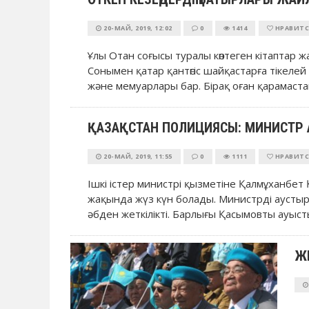
20-МАЙ, 2019, 12:02
0
1414
НРАВИТС
Ұлы Отан соғысы туралы көптеген кітаптар ж
Сонымен қатар қантөгіс шайқастарға тікел
және мемуарлары бар. Бірақ оған қарамастан,
ҚАЗАҚСТАН ПОЛИЦИЯСЫ: МИНИСТР А
20-МАЙ, 2019, 11:55
0
1111
НРАВИТС
Ішкі істер министрі қызметіне Қалмұханбе
жақында жүз күн болады. Министрді аустыр
әбден жеткілікті. Барлығы Қасымовты ауысты
ЖЕ