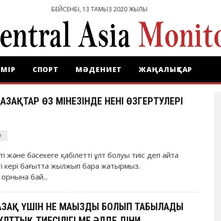
БЕЙСЕНБІ, 13 ТАМЫЗ 2020 ЖЫЛЫ
МІР
СПОРТ
МӘДЕНИЕТ
ЖАҢАЛЫҚТАР
АЗАҚТАР ӨЗ МІНЕЗІНДЕ НЕНІ ӨЗГЕРТУЛЕРІ
Я
тті және бәсекеге қабілетті ұлт болуы тиіс деп айта
пті кері бағытта жылжып бара жатырмыз.
рнына бай...
АЗАҚ ҮШІН НЕ МАҢЫЗДЫ БОЛЫП ТАБЫЛАДЫ
ҰЛТТЫҚ ТИЕСІЛІГІ МЕ ӘЛДЕ ДІНИ