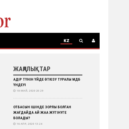
KZ
RU
KZ
ЖАҢАЛЫҚТАР
ҚАДІР ТҮНІН ҮЙДЕ ӨТКІЗУ ТУРАЛЫ ҚМДБ
ҮНДЕУІ
18-МАЙ, 2020 20:29
ОТБАСЫН ІШІНДЕ ЗОРЛЫҚ БОЛҒАН
ЖАҒДАЙДА ҚАЙ ЖАҚҚА ЖҮГІНУГЕ
БОЛАДЫ?
16-АПР, 2020 13:24