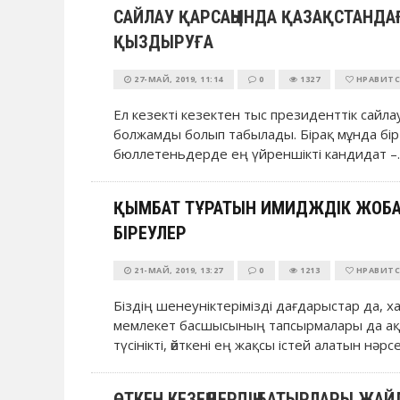
САЙЛАУ ҚАРСАҢЫНДА ҚАЗАҚСТАНДА
ҚЫЗДЫРУҒА
27-МАЙ, 2019, 11:14
0
1327
НРАВИТС
Ел кезекті кезектен тыс президенттік сайлау
болжамды болып табылады. Бірақ мұнда бір
бюллетеньдерде ең үйреншікті кандидат –..
ҚЫМБАТ ТҰРАТЫН ИМИДЖДІК ЖОБА
БІРЕУЛЕР
21-МАЙ, 2019, 13:27
0
1213
НРАВИТС
Біздің шенеуніктерімізді дағдарыстар да, 
мемлекет басшысының тапсырмалары да ақш
түсінікті, өйткені ең жақсы істей алатын нәрс
ӨТКЕН КЕЗЕҢДЕРДІҢ БАТЫРЛАРЫ ЖА