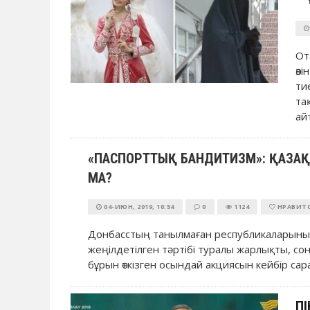
От
өз
ти
та
ай
«ПАСПОРТТЫҚ БАНДИТИЗМ»: ҚАЗАҚСТ
МА?
04-ИЮН, 2019, 10:54
0
1124
НРАВИТ
Донбасстың танылмаған республикаларыны
жеңілдетілген тәртібі туралы жарлықты, со
бұрын өткізген осындай акциясын кейбір сар
ПІ