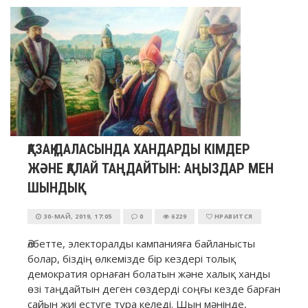
ҚАЗАҚ ДАЛАСЫНДА ХАНДАРДЫ КІМДЕР
ЖӘНЕ ҚАЛАЙ ТАҢДАЙТЫН: АҢЫЗДАР МЕН
ШЫНДЫҚ
30-МАЙ, 2019, 17:05
0
6229
НРАВИТСЯ
Әлбетте, электоралды кампанияға байланысты
болар, біздің өлкемізде бір кездері толық
демократия орнаған болатын және халық ханды
өзі таңдайтын деген сөздерді соңғы кезде барған
сайын жиі естуге тура келеді. Шын мәнінде,