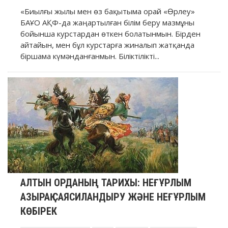
«Биылғы жылы мен өз бақытыма орай «Өрлеу»
БАҰО АҚФ-да жаңартылған білім беру мазмұны
бойынша курстардан өткен болатынмын. Бірден
айтайын, мен бұл курстарға жиналып жатқанда
біршама күмәнданғанмын. Біліктілікті...
АЛТЫН ОРДАНЫҢ ТАРИХЫ: НЕҒҰРЛЫМ
АЗЫРАҚ САЯСИЛАНДЫРУ ЖӘНЕ НЕҒҰРЛЫМ
КӨБІРЕК