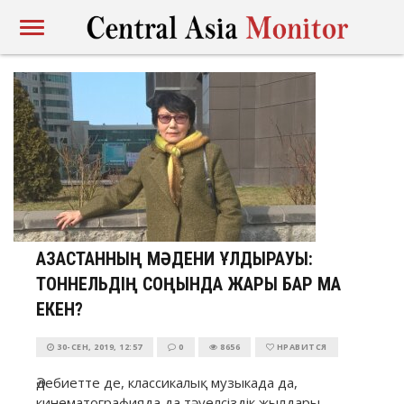
ҚАЗАҚСТАННЫҢ МӘДЕНИ ҚҰЛДЫРАУЫ:
ТОННЕЛЬДІҢ СОҢЫНДА ЖАРЫҚ БАР МА
ЕКЕН?
30-СЕН, 2019, 12:57
0
8656
НРАВИТСЯ
Әдебиетте де, классикалық музыкада да,
кинематографияда да тәуелсіздік жылдары