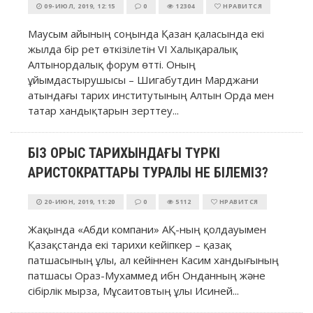
09-ИЮЛ, 2019, 12:15
0
12304
НРАВИТСЯ
Маусым айының соңында Қазан қаласында екі
жылда бір рет өткізілетін VI Халықаралық
Алтынордалық форум өтті. Оның
ұйымдастырушысы – Шигабутдин Марджани
атындағы тарих институтының Алтын Орда мен
татар хандықтарын зерттеу...
БІЗ ОРЫС ТАРИХЫНДАҒЫ ТҮРКІ
АРИСТОКРАТТАРЫ ТУРАЛЫ НЕ БІЛЕМІЗ?
20-ИЮН, 2019, 11:20
0
5112
НРАВИТСЯ
Жақында «Абди компани» АҚ-ның қолдауымен
Қазақстанда екі тарихи кейіпкер – қазақ
патшасының ұлы, ал кейіннен Касим хандығының
патшасы Ораз-Мухаммед ибн Онданның және
сібірлік мырза, Мұсаитовтың ұлы Исиней...