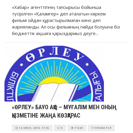
«Хабар» агенттігінің тапсырысы бойынша
түсірілген «Қаламгер» деп аталатын көркем
фильмі ойдан құрастырылмаған кино деп
жарияланды. Ал осы фильмның пайда болуына біз
бюджеттік ақшаға қарыздармыз деуге...
«ӨРЛЕУ» БАҰО АҚФ – МҰҒАЛІМ МЕН ОНЫҢ
ҚЫЗМЕТІНЕ ЖАҢА КӨЗҚАРАС
12-ИЮЛ, 2019, 17:25
0
11220
НРАВИТСЯ