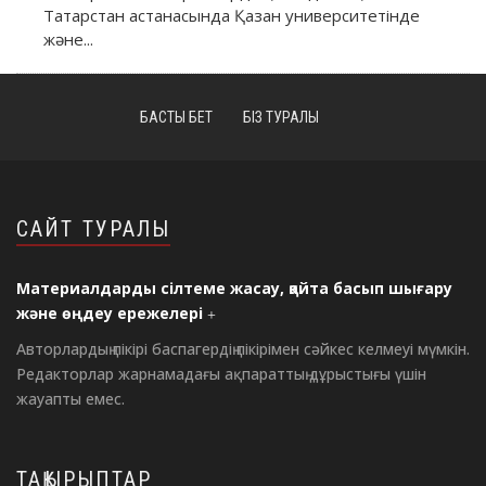
Татарстан астанасында Қазан университетінде
және...
БАСТЫ БЕТ
БІЗ ТУРАЛЫ
САЙТ ТУРАЛЫ
Материалдарды сілтеме жасау, қайта басып шығару
және өңдеу ережелері
Авторлардың пікірі баспагердің пікірімен сәйкес келмеуі мүмкін.
Редакторлар жарнамадағы ақпараттың дұрыстығы үшін
жауапты емес.
ТАҚЫРЫПТАР