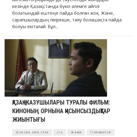
кезінде Қазақстанда бүкіл әлемге әйгілі
болатындай ештеңе пайда болған жоқ. Және,
сарапшылардың пікірінше, таяу болашақта пайда
болуы екіталай. Бұл...
ҚАЗАҚ ЖАЗУШЫЛАРЫ ТУРАЛЫ ФИЛЬМ:
КИНОНЫҢ ОРНЫНА ҚИСЫНСЫЗДЫҚТАР
ЖИЫНТЫҒЫ
25-СЕН, 2019, 17:52
0
8409
НРАВИТСЯ