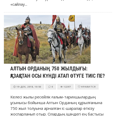
«сайлау...
АЛТЫН ОРДАНЫҢ 750 ЖЫЛДЫҒЫ:
ҚАЗАҚСТАН ОСЫ КҮНДІ АТАП ӨТУГЕ ТИІС ПЕ?
19-ДЕК, 2018, 10:50
0
12297
НРАВИТСЯ
Келесі жылы ресейлік ғалым-тарихшылардың
ұсынысы бойынша Алтын Орданың құрылғанына
750 жыл толуына арналған іс-шаралар өткізу
жоспарланып отыр. Олардың ішіндегі ең бастысы