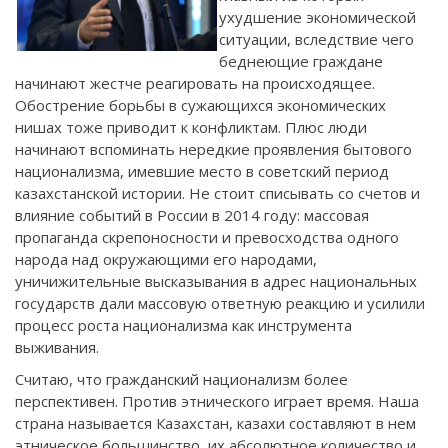
ухудшение экономической
ситуации, вследствие чего
беднеющие граждане
начинают жестче реагировать на происходящее.
Обострение борьбы в сужающихся экономических
нишах тоже приводит к конфликтам. Плюс люди
начинают вспоминать нередкие проявления бытового
национализма, имевшие место в советский период
казахстанской истории. Не стоит списывать со счетов и
влияние событий в России в 2014 году: массовая
пропаганда скрепоносности и превосходства одного
народа над окружающими его народами,
уничижительные высказывания в адрес национальных
государств дали массовую ответную реакцию и усилили
процесс роста национализма как инструмента
выживания.
Считаю, что гражданский национализм более
перспективен. Против этнического играет время. Наша
страна называется Казахстан, казахи составляют в нем
этническое большинство, их абсолютное количество и