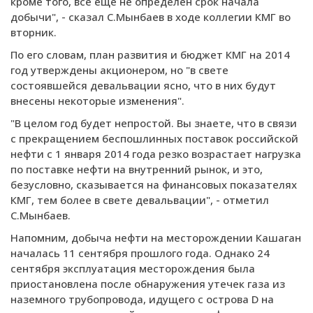
кроме того, все еще не определен срок начала
добычи", - сказал С.Мынбаев в ходе коллегии КМГ во
вторник.
По его словам, план развития и бюджет КМГ на 2014
год утверждены акционером, но "в свете
состоявшейся девальвации ясно, что в них будут
внесены некоторые изменения".
"В целом год будет непростой. Вы знаете, что в связи
с прекращением беспошлинных поставок российской
нефти с 1 января 2014 года резко возрастает нагрузка
по поставке нефти на внутренний рынок, и это,
безусловно, сказывается на финансовых показателях
КМГ, тем более в свете девальвации", - отметил
С.Мынбаев.
Напомним, добыча нефти на месторождении Кашаган
началась 11 сентября прошлого года. Однако 24
сентября эксплуатация месторождения была
приостановлена после обнаружения утечек газа из
наземного трубопровода, идущего с острова D на