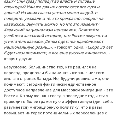
язык? Они сразу попадут во власть и силовые
структуры? Или же для них откроются все пути и
дороги? На моих глазах уехало много людей, и
поверьте, уезжали и те, кто прекрасно говорил на
казахском. Выучить можно, но что это изменит?
Казахский национализм неизлечим. Почитайте
учебники казахской истории, там Россия оккупант и
угнетатель казахов. Детям с детства вдалбливают
национальную рознь…
», - говорят одни.
«Скоро 30 лет
будет независимости, а все еще русские виноваты
», -
вторят другие.
Безусловно, большинство тех, кто решился на
переезд, предпочли бы начинать жизнь с чистого
листа в странах Запада. Но, будучи реалистами, они
понимают: сегодня фактически единственное
доступное направление для массовой эмиграции – это
Россия. К тому же наш сосед в последние годы стал
проводить более грамотную и эффективную (для себя,
разумеется) миграционную политику, что в разы
повышает интерес потенциальных переселенцев к