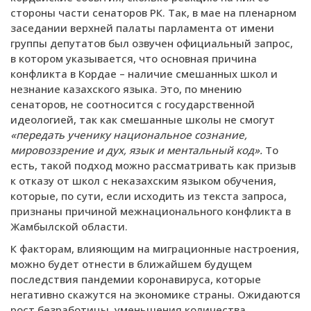
стороны части сенаторов РК. Так, в мае на пленарном
заседании верхней палаты парламента от имени
группы депутатов был озвучен официальный запрос,
в котором указывается, что основная причина
конфликта в Кордае – наличие смешанных школ и
незнание казахского языка. Это, по мнению
сенаторов, не соотносится с государственной
идеологией, так как смешанные школы не смогут
«передать ученику национальное сознание,
мировоззрение и дух, язык и ментальный код».
То
есть, такой подход можно рассматривать как призыв
к отказу от школ с неказахским языком обучения,
которые, по сути, если исходить из текста запроса,
признаны причиной межнационального конфликта в
Жамбылской области.
К факторам, влияющим на миграционные настроения,
можно будет отнести в ближайшем будущем
последствия пандемии коронавируса, которые
негативно скажутся на экономике страны. Ожидаются
рост безработицы, уменьшения количества