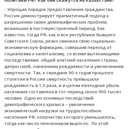
политики РФ? Как они скажутся на Казахстане?
- Упрощая порядок предоставления гражданства,
Россия демонстрирует прагматичный подход к
разрешению своих демографических проблем,
возникших в постперестроечный период. Как
известно, тогда РФ, как и все республики бывшего
Советского Союза, резко сменила свою социально-
экономическую формацию, совершив переход от
социализма к капитализму, со всеми вытекающими
последствиями: общей апатией населения страны,
депрессией, снижением рождаемости и увеличением
смертности. Так, к середине 90-х годов прошлого
столетия в России смертность превышала
рождаемость в 1,5 раза, и в целом ежегодная убыль
населения составляла в тот период около 900 тысяч
человек. Одно из основных последствий
демографического кризиса – увеличение
экономической нагрузки на трудоспособное
население РФ, количество которого уменьшилось,
тогда как число пенсионеров выросло. По этой