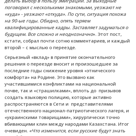
делать выбор в пользу эмиграции. За выходные
поговорил с несколькими знакомыми, уезжают не
«куда» - уезжают «откуда». По сути, ситуация похожа
на 90-ые годы. Обидно, опять теряем
квалифицированные кадры. Заставляет задуматься о
будущем. Все сложно и неоднозначно
». Этот пост,
кстати, собрал почти сотню комментариев, и каждый
второй – с мыслью о переезде.
Серьезный «вклад» в принятие окончательного
решения о переезде вносит и произошедшее за
последние годы снижение уровня «этнического
комфорта» на Родине. Это вызвано как
участившимися конфликтами на национальной
почве, так и «страшилками», вплоть до призывов
создать языковую полицию, которые активно
распространяются в Сети и представителями
отечественного национал-патриотического лагеря, и
«украинскими товарищами», хирургически точно
вбивающими клин между народами Казахстана. Итог
очевиден.
«Что изменится, если русские будут знать