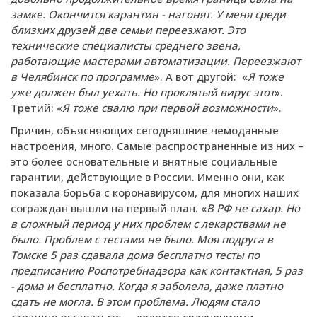
замке. Окончится карантин - нагонят. У меня среди
близких друзей две семьи переезжают. Это
технические специалисты среднего звена,
работающие мастерами автоматизации. Переезжают
в Челябинск по программе
». А вот другой: «
Я тоже
уже должен был уехать. Но проклятый вирус этот
».
Третий: «
Я тоже свалю при первой возможности
».
Причин, объясняющих сегодняшние чемоданные
настроения, много. Самые распространенные из них –
это более основательные и внятные социальные
гарантии, действующие в России. Именно они, как
показала борьба с коронавирусом, для многих наших
сограждан вышли на первый план. «
В РФ не сахар. Но
в сложный период у них проблем с лекарствами не
было. Проблем с тестами не было. Моя подруга в
Томске 5 раз сдавала дома бесплатно тесты по
предписанию Роспотребнадзора как контактная, 5 раз
- дома и бесплатно. Когда я заболела, даже платно
сдать не могла. В этом проблема. Людям стало
страшно оставаться
», - делятся сравнениями