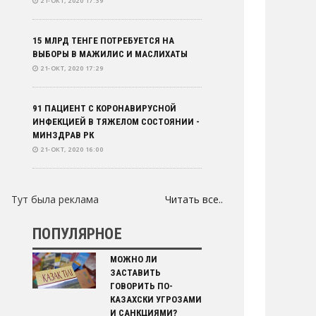
21-ОКТ, 2020 17:39
15 МЛРД ТЕНГЕ ПОТРЕБУЕТСЯ НА
ВЫБОРЫ В МАЖИЛИС И МАСЛИХАТЫ
21-ОКТ, 2020 17:29
91 ПАЦИЕНТ С КОРОНАВИРУСНОЙ
ИНФЕКЦИЕЙ В ТЯЖЕЛОМ СОСТОЯНИИ -
МИНЗДРАВ РК
21-ОКТ, 2020 16:00
РУССКИЙ ЯЗЫК ОСТАНЕТСЯ
Тут была реклама
Читать все..
ОФИЦИАЛЬНЫМ В КЫРГЫЗСТАНЕ
21-ОКТ, 2020 15:00
ПОПУЛЯРНОЕ
ДЕПУТАТ: ОПТИМИЗАЦИЯ И
МОЖНО ЛИ
УТОЧНЕНИЯ БЮДЖЕТА РК – ЭТО
ЗАСТАВИТЬ
РЕЗУЛЬТАТ
ГОВОРИТЬ ПО-
21-ОКТ, 2020 14:30
КАЗАХСКИ УГРОЗАМИ
И САНКЦИЯМИ?