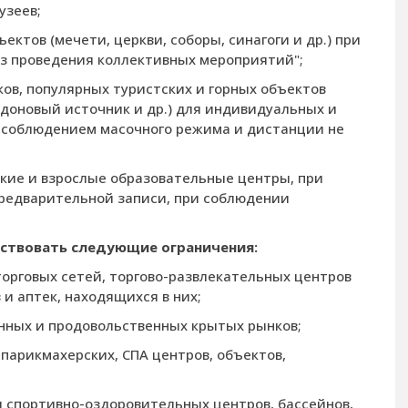
узеев;
ктов (мечети, церкви, соборы, синагоги и др.) при
з проведения коллективных мероприятий";
ов, популярных туристских и горных объектов
радоновый источник и др.) для индивидуальных и
 с соблюдением масочного режима и дистанции не
ские и взрослые образовательные центры, при
 предварительной записи, при соблюдении
йствовать следующие ограничения:
торговых сетей, торгово-развлекательных центров
и аптек, находящихся в них;
нных и продовольственных крытых рынков;
 парикмахерских, СПА центров, объектов,
 спортивно-оздоровительных центров, бассейнов,