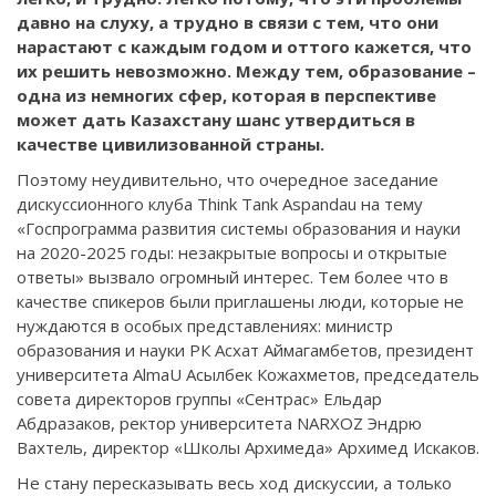
давно на слуху, а трудно в связи с тем, что они
нарастают с каждым годом и оттого кажется, что
их решить невозможно. Между тем, образование –
одна из немногих сфер, которая в перспективе
может дать Казахстану шанс утвердиться в
качестве цивилизованной страны.
Поэтому неудивительно, что очередное заседание
дискуссионного клуба Think Tank Aspandau на тему
«Госпрограмма развития системы образования и науки
на 2020-2025 годы: незакрытые вопросы и открытые
ответы» вызвало огромный интерес. Тем более что в
качестве спикеров были приглашены люди, которые не
нуждаются в особых представлениях: министр
образования и науки РК Асхат Аймагамбетов, президент
университета AlmaU Асылбек Кожахметов, председатель
совета директоров группы «Сентрас» Ельдар
Абдразаков, ректор университета NARXOZ Эндрю
Вахтель, директор «Школы Архимеда» Архимед Искаков.
Не стану пересказывать весь ход дискуссии, а только