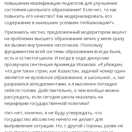
повышения квалификации педагогов для улучшения
состояния
школьного
образования? Если нет, то как
повысить его качество? Как модернизировать его
содержание в нынешних условиях глобализации?».
Признаюсь честно, предложенный модератором акцент
на проблемах высшего образования лично у меня сразу
же вызвал внутреннее несогласие. Поскольку
фундаментом всей системы образования всегда была,
есть и остается школа. И когда в ходе дискуссии
прозвучала сентенция Архимеда Искакова:
«Я убежден,
что для таких стран, как Казахстан, задачей номер один
является не вузовское образование, а школьное…»
, зал
разразился аплодисментами, а я мысленно погладил
себя по голове. Действительно, о чем вообще можно
рассуждать, если сегодня школа оказалась на
периферии государственной политики?
Нет-нет, конечно, я не буду утверждать, что
государство абсолютно ничего не делает для
выправления ситуации. Но, с другой стороны, разве не
оно своими непродуманными новациями на корню