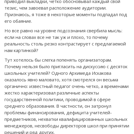
приводил выкладки, четко обосновывал каждый свой
тезис, чем завоевал расположение аудитории.
Признаюсь, я тоже в некоторые моменты подпадал под
его обаяние.
Но все равно на уровне подсознания свербила мысль:
если на словах все не так уж и плохо, то почему
реальность столь резко контрастирует с предлагаемой
нам картинкой?
Тут хотелось бы слегка попенять организаторам.
Почему нельзя было пригласить на дискуссию с десяток
школьных учителей? Одного Архимеда Искакова
оказалось явно маловато, хотя смотрелся он весьма
органично: известный педагог очень четко, а временами
жестко характеризовал различные аспекты
государственной политики, проводимой в сфере
среднего образования. В частности, он затронул
проблемы финансирования, дефицита учителей-
предметников, нехватки квалифицированных школьных
менеджеров, несвободы директоров школ при принятии
решений и ряд других.