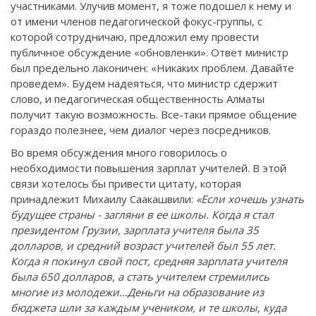
участниками. Улучив момент, я тоже подошел к нему и
от имени членов педагогической фокус-группы, с
которой сотрудничаю, предложил ему провести
публичное обсуждение «обновленки». Ответ министр
был предельно лаконичен: «Никаких проблем. Давайте
проведем». Будем надеяться, что министр сдержит
слово, и педагогическая общественность Алматы
получит такую возможность. Все-таки прямое общение
гораздо полезнее, чем диалог через посредников.
Во время обсуждения много говорилось о
необходимости повышения зарплат учителей. В этой
связи хотелось бы привести цитату, которая
принадлежит Михаилу Саакашвили:
«Если хочешь узнать
будущее страны - загляни в ее школы. Когда я стал
президентом Грузии, зарплата учителя была 35
долларов, и средний возраст учителей был 55 лет.
Когда я покинул свой пост, средняя зарплата учителя
была 650 долларов, а стать учителем стремились
многие из молодежи…Деньги на образование из
бюджета шли за каждым учеником, и те школы, куда