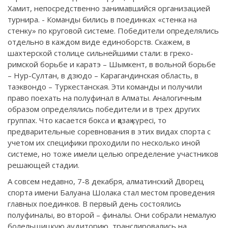
Хамит, непосредственно занимавшийся организацией
турнира. - Команды бились в поединках «стенка на
стенку» по круговой системе. Победители определялись
отдельно в каждом виде единоборств. Скажем, в
шахтерской столице сильнейшими стали: в греко-
римской борьбе и каратэ – Шымкент, в вольной борьбе
– Нур-Султан, в дзюдо – Карагандинская область, в
таэквондо – Туркестанская. Эти команды и получили
право поехать на полуфинал в Алматы. Аналогичным
образом определялись победители и в трех других
группах. Что касается бокса и қазақ күресі, то
предварительные соревнования в этих видах спорта с
учетом их специфики проходили по несколько иной
системе, но тоже имели целью определение участников
решающей стадии.
А совсем недавно, 7-8 декабря, алматинский Дворец
спорта имени Балуана Шолака стал местом проведения
главных поединков. В первый день состоялись
полуфиналы, во второй – финалы. Они собрали немалую
болельщицкую аудиторию, транслировались на