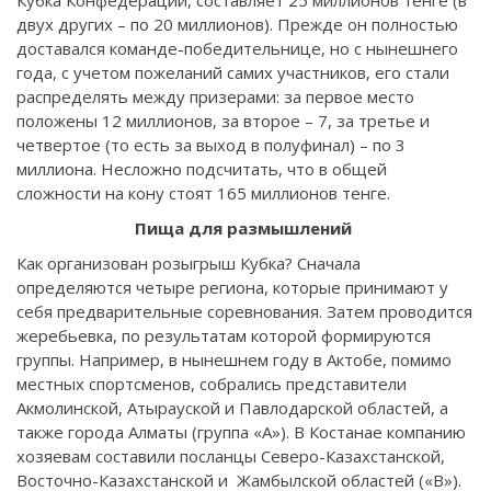
двух других – по 20 миллионов). Прежде он полностью
доставался команде-победительнице, но с нынешнего
года, с учетом пожеланий самих участников, его стали
распределять между призерами: за первое место
положены 12 миллионов, за второе – 7, за третье и
четвертое (то есть за выход в полуфинал) – по 3
миллиона. Несложно подсчитать, что в общей
сложности на кону стоят 165 миллионов тенге.
Пища для размышлений
Как организован розыгрыш Кубка? Сначала
определяются четыре региона, которые принимают у
себя предварительные соревнования. Затем проводится
жеребьевка, по результатам которой формируются
группы. Например, в нынешнем году в Актобе, помимо
местных спортсменов, собрались представители
Акмолинской, Атырауской и Павлодарской областей, а
также города Алматы (группа «А»). В Костанае компанию
хозяевам составили посланцы Северо-Казахстанской,
Восточно-Казахстанской и Жамбылской областей («В»).