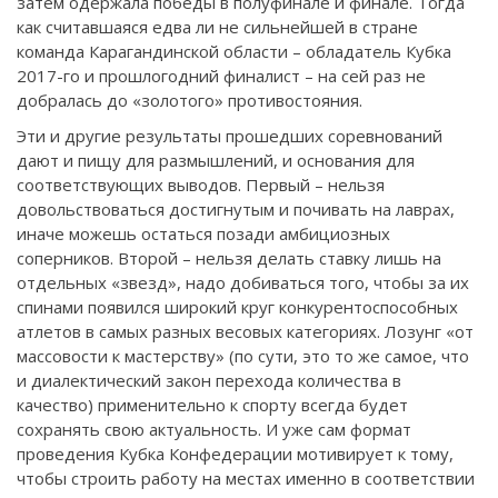
затем одержала победы в полуфинале и финале. Тогда
как считавшаяся едва ли не сильнейшей в стране
команда Карагандинской области – обладатель Кубка
2017-го и прошлогодний финалист – на сей раз не
добралась до «золотого» противостояния.
Эти и другие результаты прошедших соревнований
дают и пищу для размышлений, и основания для
соответствующих выводов. Первый – нельзя
довольствоваться достигнутым и почивать на лаврах,
иначе можешь остаться позади амбициозных
соперников. Второй – нельзя делать ставку лишь на
отдельных «звезд», надо добиваться того, чтобы за их
спинами появился широкий круг конкурентоспособных
атлетов в самых разных весовых категориях. Лозунг «от
массовости к мастерству» (по сути, это то же самое, что
и диалектический закон перехода количества в
качество) применительно к спорту всегда будет
сохранять свою актуальность. И уже сам формат
проведения Кубка Конфедерации мотивирует к тому,
чтобы строить работу на местах именно в соответствии