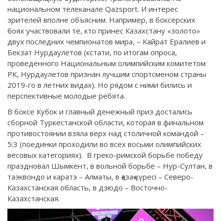
национальном телеканале Qazsport. И интерес
зрителей вполне объясним. Например, в боксерских
боях участвовали те, кто принес Казахстану «золото»
двух последних чемпионатов мира, – Кайрат Ералиев и
Бекзат Нурдаулетов (кстати, по итогам опроса,
проведенного Национальным олимпийским комитетом
РК, Нурдаулетов признан лучшим спортсменом страны
2019-го в летних видах). Но рядом с ними бились и
перспективные молодые ребята.
В боксе Кубок и главный денежный приз достались
сборной Туркестанской области, которая в финальном
противостоянии взяла верх над столичной командой –
5:3 (поединки проходили во всех восьми олимпийских
весовых категориях). В греко-римской борьбе победу
праздновал Шымкент, в вольной борьбе – Нур-Султан, в
таэквондо и каратэ – Алматы, в қазақ күресі – Северо-
Казахстанская область, в дзюдо – Восточно-
Казахстанская.