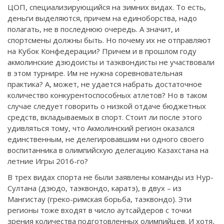
ЦОП, специализирующийся на зимних видах. То есть,
деньги выделяются, причем на единоборства, надо
полагать, не в последнюю очередь. А значит, и
спортсмены должны быть. Но почему их не отправляют
на Кубок Конфедерации? Причем и в прошлом году
акмолинские дзюдоисты и таэквондисты не участвовали
в этом турнире. Им не нужна соревновательная
практика? А, может, не удается набрать достаточное
количество конкурентоспособных атлетов? Но в таком
случае следует говорить о низкой отдаче бюджетных
средств, вкладываемых в спорт. Стоит ли после этого
удивляться тому, что Акмолинский регион оказался
единственным, не делегировавшим ни одного своего
воспитанника в олимпийскую делегацию Казахстана на
летние Игры 2016-го?
В трех видах спорта не были заявлены команды из Нур-
Султана (дзюдо, таэквондо, каратэ), в двух – из
Мангистау (греко-римская борьба, таэквондо). Эти
регионы тоже входят в число аутсайдеров с точки
зрения количества подготовленных олимпийцев. И хотя,