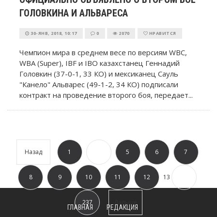
ГОЛОВКИНА И АЛЬВАРЕСА
30-ЯНВ, 2018, 10:17
0
2070
НРАВИТСЯ
Чемпион мира в среднем весе по версиям WBC,
WBA (Super), IBF и IBO казахстанец Геннадий
Головкин (37-0-1, 33 КО) и мексиканец Сауль
"Канело" Альварес (49-1-2, 34 КО) подписали
контракт на проведение второго боя, передает...
Назад
1
...
5
6
7
8
9
10
11
12
13
...
237
Дальше
ГЛАВНАЯ
РЕДАКЦИЯ