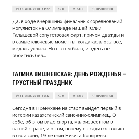
12-ФЕВ, 2018, 11:27
0
2433
НРАВИТСЯ
Да, в ходе вчерашних финальных соревнований
могулисток на Олимпиаде нашей Юлии
Галышевой сопутствовал фарт, причем дважды и
в самые ключевые моменты, когда казалось: все,
медаль уплыла. Но в этом была, и здесь не
обойтись без...
ГАЛИНА ВИШНЕВСКАЯ: ДЕНЬ РОЖДЕНЬЯ –
ГРУСТНЫЙ ПРАЗДНИК
11-ФЕВ, 2018, 10:42
0
2265
НРАВИТСЯ
Сегодня в Пхенчхане на старт выйдет первый в
истории казахстанский саночник-олимпиец. О
себе, об этом виде спорта, малоизвестном в
нашей стране, и о том, почему он садится только
в свои сани, 19-летний Никита Копыренко