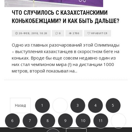
ЧТО СЛУЧИЛОСЬ С КАЗАХСТАНСКИМИ
КОНЬКОБЕЖЦАМИ? И КАК БЫТЬ ДАЛЬШЕ?
20-ФЕВ, 2018, 10:20
0
2700
НРАВИТСЯ
Одно из главных разочарований этой Олимпиады
– выступления казахстанцев в скоростном беге на
коньках. Вроде бы еще совсем недавно один из
них стал чемпионом мира (!) на дистанции 1000
метров, второй показывал на...
Назад
1
...
3
4
5
6
7
8
9
10
11
...