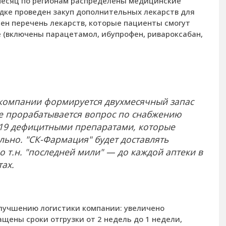
месяц по регионам распределены медицинские
ядке проведен закуп дополнительных лекарств для
ен перечень лекарств, которые пациенты смогут
 (включены парацетамол, ибупрофен, ривароксабан,
 компании формируется двухмесячный запас
кже прорабатывается вопрос по снабжению
 19 дефицитными препаратами, которые
льно. "СК-Фармация" будет доставлять
о т.н. "последней мили" — до каждой аптеки в
тах.
улучшению логистики компании: увеличено
ащены сроки отгрузки от 2 недель до 1 недели,