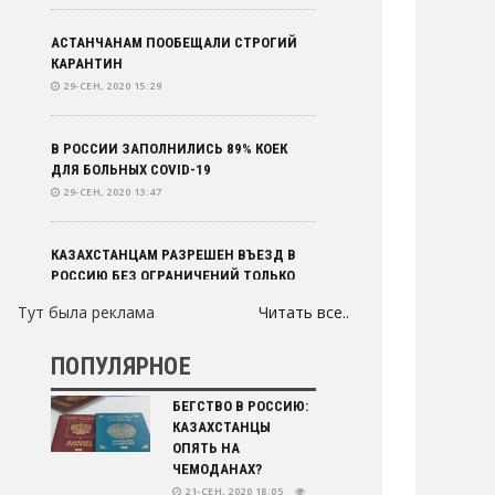
АСТАНЧАНАМ ПООБЕЩАЛИ СТРОГИЙ
КАРАНТИН
29-СЕН, 2020 15:29
В РОССИИ ЗАПОЛНИЛИСЬ 89% КОЕК
ДЛЯ БОЛЬНЫХ COVID-19
29-СЕН, 2020 13:47
КАЗАХСТАНЦАМ РАЗРЕШЕН ВЪЕЗД В
РОССИЮ БЕЗ ОГРАНИЧЕНИЙ ТОЛЬКО
НА САМОЛЕТЕ
Тут была реклама
Читать все..
29-СЕН, 2020 11:48
ПОПУЛЯРНОЕ
ЦОЙ ПОСТАВИЛ ОБЕСПЕЧЕНИЕ
ЛЕКАРСТВАМИ ДЕТЕЙ С РЕДКИМИ
БЕГСТВО В РОССИЮ:
ЗАБОЛЕВАНИЯМИ НА
КАЗАХСТАНЦЫ
29-СЕН, 2020 11:14
ОПЯТЬ НА
ЧЕМОДАНАХ?
21-СЕН, 2020 18:05