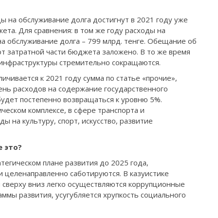
оды на обслуживание долга достигнут в 2021 году уже
жета. Для сравнения: в том же году расходы на
а обслуживание долга – 799 млрд. тенге. Обе­щание об
т затратной ча­сти бюджета заложено. В то же время
инфра­структуры стремительно сокращаются.
личивается к 2021 году сумма по статье «прочие»,
ень расхо­дов на содержание госу­дарственного
 будет постепенно возвращаться к уровню 5%.
ческом комплек­се, в сфере транспорта и
 на культуру, спорт, искусство, раз­витие
е это?
тегическом плане развития до 2025 года,
 и целенаправленно сабо­тируются. В казуистике
 сверху вниз легко осу­ществляются коррупци­онные
аммы развития, усугубляется хрупкость социального