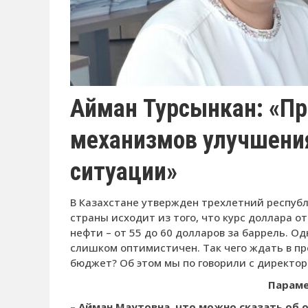
Айман Турсынкан: «Пр
механизмов улучшени
ситуации»
В Казахстане утверж­ден трехлетний рес­пу
страны исходит из того, что курс доллара от
нефти – от 55 до 60 дол­ларов за баррель. О
слишком оптимистичен. Так чего ждать в пр
бюджет? Об этом мы по­ говорили с директор
Параме
– Айман Мау­товна, что можно сказать об