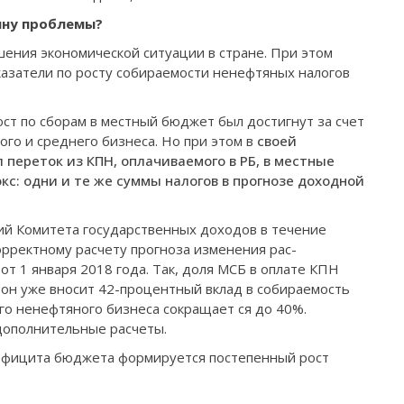
бину проблемы?
шения экономической ситуации в стране. При этом
азатели по росту собираемости ненефтя­ных налогов
рост по сборам в местный бюджет был достигнут за счет
ого и среднего бизнеса. Но при этом в
своей
 переток из КПН, оплачиваемого в РБ, в местные
кс: одни и те же суммы налогов в прогно­зе доходной
ий Комитета госу­дарственных доходов в течение
орректному расчету прогноза изменения рас­
от 1 января 2018 года. Так, доля МСБ в оплате КПН
 он уже вносит 42-­процентный вклад в собираемость
ого ненефтя­ного бизнеса сокращает­ ся до 40%.
дополнительные расчеты.
дефицита бюджета фор­мируется постепенный рост