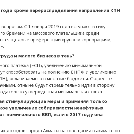
 года кроме пере­распределения направ­ления КПН
вопросом. С 1 января 2019 года вступа­ют в силу
ого бремени на массового плательщика среди
ляются щедрые преференции крупным корпорациям,
».
руда и малого бизне­са в тень?
пного платежа (ЕСП), увеличению минималь­ной
дут способствовать на­ полнению ЕНПФ и уве­личению
Н), оплачива­емого в местные бюдже­ты. Скорее те
чными, от­ныне будут стремительно идти в сторону
нодательно утвержденная минималь­ная ставка.
чая стимулирую­щие меры и применяя только
кое увеличение собираемости ненеф­тяных
от номиналь­ного ВВП, если в 2017 году она
ых доходов города Алматы на совещании в акимате по