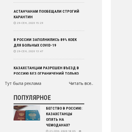
АСТАНЧАНАМ ПООБЕЩАЛИ СТРОГИЙ
КАРАНТИН
29-СЕН, 2020 15:29
В РОССИИ ЗАПОЛНИЛИСЬ 89% КОЕК
ДЛЯ БОЛЬНЫХ COVID-19
29-СЕН, 2020 13:47
КАЗАХСТАНЦАМ РАЗРЕШЕН ВЪЕЗД В
РОССИЮ БЕЗ ОГРАНИЧЕНИЙ ТОЛЬКО
НА САМОЛЕТЕ
Тут была реклама
Читать все..
29-СЕН, 2020 11:48
ПОПУЛЯРНОЕ
ЦОЙ ПОСТАВИЛ ОБЕСПЕЧЕНИЕ
ЛЕКАРСТВАМИ ДЕТЕЙ С РЕДКИМИ
БЕГСТВО В РОССИЮ:
ЗАБОЛЕВАНИЯМИ НА
КАЗАХСТАНЦЫ
29-СЕН, 2020 11:14
ОПЯТЬ НА
ЧЕМОДАНАХ?
21-СЕН, 2020 18:05