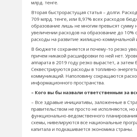
млрд. тенге.
Вторая быстрорасту­щая статья – долги. Рас­х
709 млрд. тенге, или 8,97% всех расходов бюд
образование лишь не­ многим превысят сумму н
увеличении расходов на образование до 10% о
расходы на развитие жилищно­-коммунальной 
В бюджете сохраня­ется и почему­-то резко уве
причем ни­какой расшифровки по ней нет. Уров
аппарата в 2019 году резко вырастет, а затем
Секвестрируются расходы в топливно­-энергети
коммуникаций. На­половину сокращаются расходы
информационного пространства.
– Кого вы бы на­звали ответственным за вс
– Все здравые ини­циативы, заложенные в Стра
правительством не про­сто не исполняются, но
функционально­-ведом­ственного планирования
схемы, нивелиру­ются все национальные прогр
капитала и подкашивается экономи­ка страны.