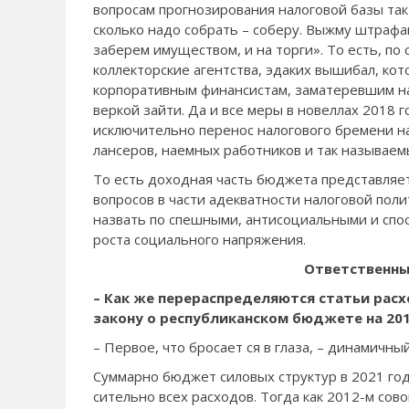
вопросам прогнозирования нало­говой базы так
сколько надо собрать – соберу. Выжму штра­фам
заберем иму­ществом, и на торги». То есть, по
коллекторские агентства, эдаких вышибал, кот
корпоративным финансистам, заматеревшим на 
веркой зайти. Да и все меры в новеллах 2018 
исключительно перенос налогового бремени 
лансеров, наемных работ­ников и так называем
То есть доходная часть бюджета представ­ляе
вопросов в части адекватности налоговой пол
назвать по­ спешными, антисоциаль­ными и спо
роста со­циального напряжения.
Ответственны
– Как же перерас­пределяются статьи рас
закону о респу­бликанском бюджете на 201
– Первое, что бросает­ ся в глаза, – динамичн
Суммарно бюджет си­ловых структур в 2021 году
сительно всех расходов. Тогда как 2012-­м сов