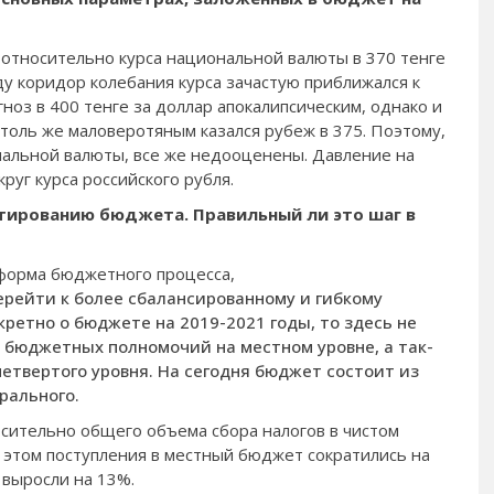
К относительно курса национальной валюты в 370 тенге
ду коридор колебания курса зачас­тую приближался к
гноз в 400 тенге за доллар апо­калипсическим, однако и
толь же маловеротяным казался рубеж в 375. По­этому,
ональной валю­ты, все же недооценены. Давление на
круг курса российского рубля.
ктированию бюд­жета. Правильный ли это шаг в
­форма бюджетного про­цесса,
рейти к более сбалан­сированному и гибко­му
ретно о бюджете на 2019­-2021 годы, то здесь не
 бюджетных полномочий на местном уровне, а так­
етвер­того уровня. На сегодня бюджет состоит из
рального.
носительно общего объе­ма сбора налогов в чистом
этом поступления в мест­ный бюджет сократились на
 выросли на 13%.