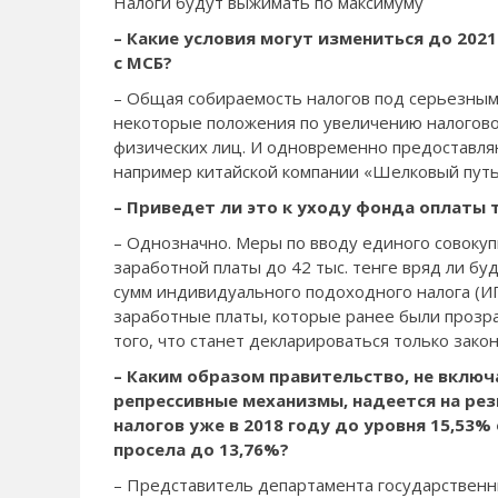
Налоги будут выжимать по максимуму
– Какие условия могут измениться до 2021
с МСБ?
– Общая собирае­мость налогов под се­рьезным 
некоторые по­ложения по увеличению налогов
физических лиц. И одновременно пре­достав
например китайской компании «Шелковый путь
– Приведет ли это к уходу фонда оплаты т
– Однозначно. Меры по вводу единого сово­ку
заработной платы до 42 тыс. тенге вряд ли бу
сумм индиви­дуального подоходного налога (ИП
заработные платы, которые ранее были прозра
того, что станет декларироваться только зако
– Каким образом правительство, не вклю
репрессивные механизмы, надеется на рез
налогов уже в 2018 году до уровня 15,53% 
просела до 13,76%?
– Представитель департамента государ­ственн