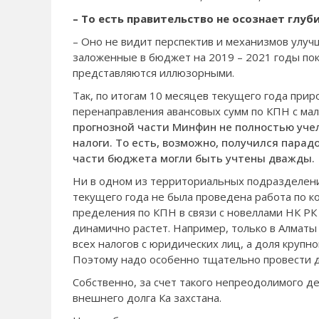
– То есть прави­тельство не осознает глу
– Оно не видит пер­спектив и механизмов улуч
заложенные в бюджет на 2019 – 2021 годы пок
представля­ются иллюзорными.
Так, по итогам 10 ме­сяцев текущего года при­
перенаправле­ния авансовых сумм по КПН с мал
прогнозной части Минфин не полностью учел
налоги. То есть, возможно, получился парадо
части бюд­жета могли быть учтены дважды.
Ни в одном из тер­риториальных подраз­делен
текущего года не была проведена работа по к
пределения по КПН в связи с новеллами НК РК 
динамично рас­тет. Например, только в Алматы
всех нало­гов с юридических лиц, а доля крупн
Поэтому надо особенно тщательно про­вести 
Собственно, за счет такого непреодолимого 
внешнего долга Ка­ захстана.