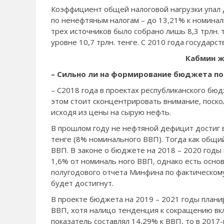
Коэффициент общей налоговой нагрузки упал до
по ненефтяным налогам – до 13,21% к номинал
трех источников было собра­но лишь 8,3 трлн.
уровне 10,7 трлн. тенге. С 2010 года государс
Кабмин ж
– Сильно ли на формирование бюдже­та по
– С2018 года в про­ектах республиканского бю
этом стоит скон­центрировать внимание, поск
исходя из цены на сырую нефть.
В прошлом году не­ нефтяной дефицит до­стиг 
тенге (8% номинального ВВП). Тогда как общи
ВВП. В законе о бюд­жете на 2018 – 2020 годы
1,6% от номиналь­ ного ВВП, однако есть основ
полугодового отчета Минфина по фак­тическом
будет до­стигнут.
В проекте бюджета на 2019 – 2021 годы плани­
ВВП, хотя налицо тенденция к сокращению вкла
показатель составлял 14,29% к ВВП, то в 2017-­