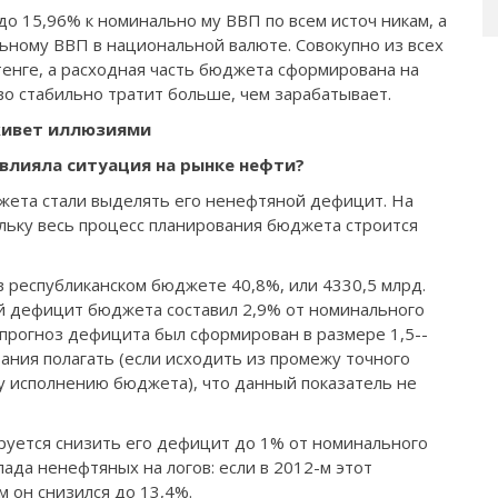
 15,96% к номинально­ му ВВП по всем источ­ никам, а
ьному ВВП в национальной валюте. Совокупно из всех
 тенге, а расходная часть бюджета сформирована на
тво ста­бильно тратит больше, чем зарабатывает.
ивет иллюзиями
влияла ситуация на рынке нефти?
джета стали выделять его ненефтяной дефи­цит. На
ольку весь процесс планирования бюджета строится
в республиканском бюджете 40,8%, или 4330,5 млрд.
й дефи­цит бюджета составил 2,9% от номинального
 прогноз дефицита был сформирован в размере 1,5-­
ания полагать (если исходить из промежу­ точного
у исполнению бюджета), что данный показатель не
руется снизить его дефицит до 1% от номиналь­ного
да ненефтяных на­ логов: если в 2012-­м этот
м он снизился до 13,4%.