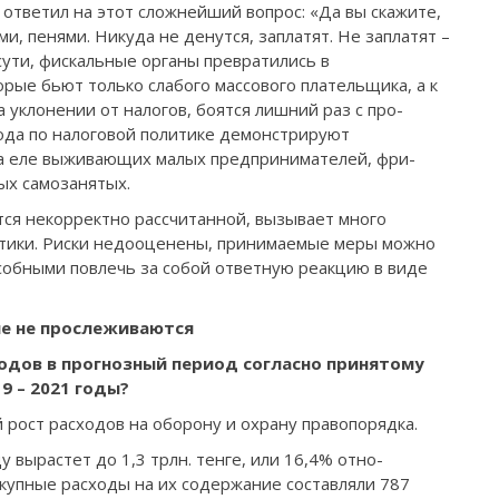
 ответил на этот сложнейший во­прос: «Да вы скажите,
и, пенями. Никуда не денутся, заплатят. Не заплатят –
 сути, фискальные органы превратились в
о­рые бьют только слабого массового плательщика, а к
уклонении от налогов, боятся лишний раз с про­
года по налоговой по­литике демонстрируют
на еле выживающих малых предпринимателей, фри­
ых самозанятых.
тся некорректно рас­считанной, вызывает много
итики. Риски недо­оценены, принимаемые меры можно
собными по­влечь за собой ответную реакцию в виде
е не прослеживаются
ходов в прогнозный период согласно приня­тому
9 – 2021 годы?
ый рост расходов на оборону и охрану правопорядка.
 вырастет до 1,3 трлн. тенге, или 16,4% отно­
о­купные расходы на их содержание составляли 787