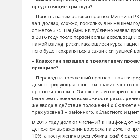
пред­стоящие три года?
– Понять, на чем ос­нован прогноз Минфина Р
за 1 доллар, сложно, поскольку в ны­нешнем го
от­ метке 375. Нацбанк РК публично назвал про
в 2016 году после первой волны девальвации с
на мой взгляд, риски, касающиеся кур­са наци
него будет сохраняться в связи с ситуацией во
– Казахстан пере­шел к трехлетнему прое
принципе?
– Переход на трехлет­ний прогноз – важная ре
демонстрирующая
попытки правительства пе
прогнозированию. Однако если говорить конк
была реализована воз­можность расширения
же ввода в действие поло­жений о бюджете ч
трех уровней – районного, областного и цент
В 2017 году доля от­ числений в Нацфонд от­ 
денежном выражении возросла на 25%, но при 
10%, а поступления в республиканский бюджет