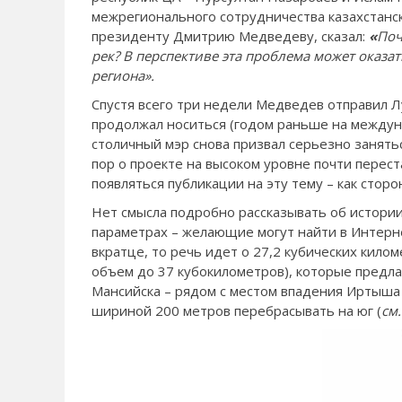
межрегионального сотрудничества казахстанс
президенту Дмитрию Медведеву, сказал:
«
Поч
рек? В перспективе эта проблема может оказа
региона».
Спустя всего три недели Медведев отправил Лу
продолжал носиться (годом раньше на междун
столичный мэр снова призвал серьезно заняться
пор о проекте на высоком уровне почти перес
появляться публикации на эту тему – как сторо
Нет смысла подробно рассказывать об истории 
параметрах – желающие могут найти в Интерн
вкратце, то речь идет о 27,2 кубических кило
объем до 37 кубокилометров), которые предла
Мансийска – рядом с местом впадения Иртыша 
шириной 200 метров перебрасывать на юг (
см