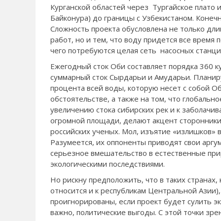
Курганской областей через Тургайское плато 
Байконура) до границы с Узбекистаном. Конечн
Сложность проекта обусловлена не только дли
работ, но и тем, что воду придется все время
чего потребуются целая сеть насосных станци
Ежегодный сток Оби составляет порядка 360 к
суммарный сток Сырдарьи и Амударьи. Планиру
процента всей воды, которую несет с собой Об
обстоятельстве, а также на том, что глобаль
увеличению стока сибирских рек и к заболачи
огромной площади, делают акцент сторонники 
российских ученых. Мол, изъятие «излишков» в
Разумеется, их оппоненты приводят свои аргу
серьезное вмешательство в естественные пр
экологическими последствиями.
Но рискну предположить, что в таких странах,
относится и к республикам Центральной Азии)
проигнорированы, если проект будет сулить э
важно, политические выгоды. С этой точки зре