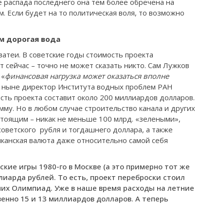
е распада последнего она тем более обречена на
. Если будет на то политическая воля, то возможно
м дорогая вода
затеи. В советские годы стоимость проекта
т сейчас – точно не может сказать никто. Сам Лужков
 «
финансовая нагрузка может оказаться вполне
а ныне директор Института водных проблем РАН
сть проекта составит около 200 миллиардов долларов.
му. Но в любом случае строительство канала и других
тоящим – никак не меньше 100 млрд. «зелеными»,
советского рубля и тогдашнего доллара, а также
канская валюта даже относительно самой себя
кие игры 1980-го в Москве (а это примерно тот же
лиарда рублей. То есть, проект переброски стоил
них Олимпиад. Уже в наше время расходы на летние
венно 15 и 13 миллиардов долларов. А теперь