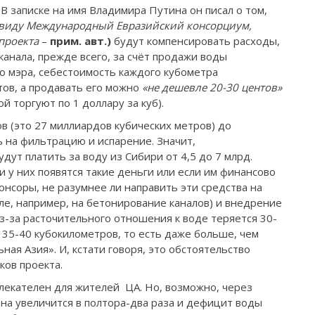
 В записке на имя Владимира Путина он писал о том,
 виду
Международный Евразийский консорциум,
проекта
–
прим. авт.)
будут компенсировать расходы,
канала, прежде всего, за счёт продажи воды
о мэра, себестоимость каждого кубометра
тов, а продавать его можно
«не дешевле 20-30 центов»
й торгуют по 1 доллару за куб).
в (это 27 миллиардов кубических метров) до
ь на фильтрацию и испарение. Значит,
ут платить за воду из Сибири от 4,5 до 7 млрд.
 у них появятся такие деньги или если им финансово
нсоры, не разумнее ли направить эти средства на
ле, например, на бетонирование каналов) и внедрение
-за расточительного отношения к воде теряется 30-
 35-40 кубокилометров, то есть даже больше, чем
ная Азия». И, кстати говоря, это обстоятельство
иков проекта.
влекателен для жителей ЦА. Но, возможно, через
она увеличится в полтора-два раза и дефицит воды