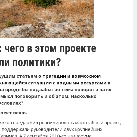
: чего в этом проекте
ли политики?
ыдущим статьям
о трагедии и возможном
жняющейся ситуации с водными ресурсами в
а вроде бы подзабытая тема поворота на юг
смысл поговорить и об этом. Насколько
условиях?
оект века»
Лужков предложил реанимировать масштабный проект,
го поддержали руководители двух крупнейших
Каримов. А 7 сентября 2010-го на Форуме