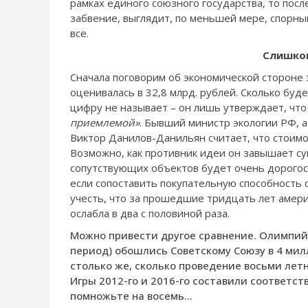
рамках единого союзного государства, то посл
забвение, выглядит, по меньшей мере, спорным
все.
Слишко
Сначала поговорим об экономической стороне 
оценивалась в 32,8 млрд. рублей. Сколько буде
цифру не называет – он лишь утверждает, что
приемлемой»
. Бывший министр экологии РФ, 
Виктор Данилов-Данильян считает, что стоимо
Возможно, как противник идеи он завышает сум
сопутствующих объектов будет очень дорогос
если сопоставить покупательную способность 
учесть, что за прошедшие тридцать лет амери
ослабла в два с половиной раза.
Можно привести другое сравнение. Олимпийс
период) обошлись Советскому Союзу в 4 мил
столько же, сколько проведение восьми лет
Игры 2012-го и 2016-го составили соответст
помножьте на восемь…