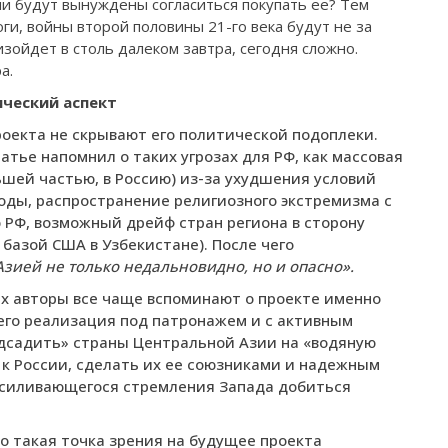
и будут вынуждены согласиться покупать ее? Тем
ги, войны второй половины 21-го века будут не за
изойдет в столь далеком завтра, сегодня сложно.
а.
ческий аспект
роекта не скрывают его политической подоплеки.
тье напомнил о таких угрозах для РФ, как массовая
ьшей частью, в Россию) из-за ухудшения условий
оды, распространение религиозного экстремизма c
 РФ, возможный дрейф стран региона в сторону
 базой США в Узбекистане). После чего
Азией не только недальновидно, но и опасно».
их авторы все чаще вспоминают о проекте именно
 его реализация под патронажем и с активным
дсадить» страны Центральной Азии на «водяную
а к России, сделать их ее союзниками и надежным
 усиливающегося стремления Запада добиться
о такая точка зрения на будущее проекта