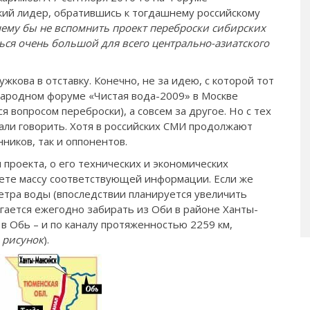
кий лидер, обратившись к тогдашнему российскому
ему бы не вспомнить проект переброски сибирских
ться очень большой для всего центрально-азиатского
жкова в отставку. Конечно, не за идею, с которой тот
ародном форуме «Чистая вода-2009» в Москве
 вопросом переброски), а совсем за другое. Но с тех
тали говорить. Хотя в российских СМИ продолжают
нников, так и оппонентов.
проекта, о его технических и экономических
ете массу соответствующей информации. Если же
метра воды (впоследствии планируется увеличить
гается ежегодно забирать из Оби в районе Ханты-
в Обь – и по каналу протяженностью 2259 км,
. рисунок
).