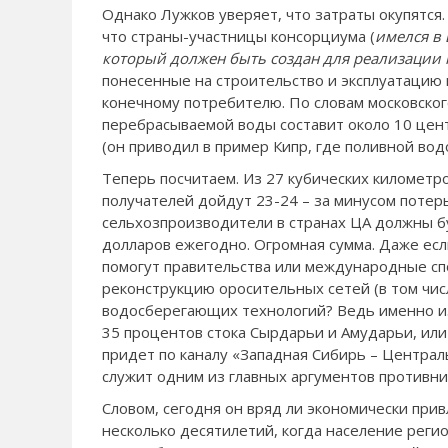
Однако Лужков уверяет, что затраты окупятся.
что с
траны-участницы консорциума (
имелся в
который должен быть создан для реализации 
понесенные на строительство и эксплуатацию 
конечному потребителю. По словам московског
перебрасываемой воды составит около 10 цен
(он приводил в пример Кипр, где поливной водо
Теперь посчитаем. Из 27 кубических километро
получателей дойдут 23-24 – за минусом потер
сельхозпроизводители в странах ЦА должны буд
долларов ежегодно. Огромная сумма. Даже если
помогут правительства или международные спо
реконструкцию оросительных сетей (в том чис
водосберегающих технологий? Ведь именно из
35 процентов стока Сырдарьи и Амударьи, или
придет по каналу «Западная Сибирь – Централь
служит одним из главных аргументов противн
Словом, сегодня он вряд ли экономически при
несколько десятилетий, когда население реги