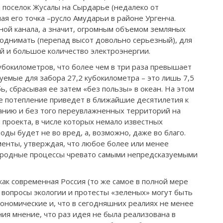
и поселок Жусалы на Сырдарье (недалеко от
ая его точка –русло Амударьи в районе Ургенча.
ной канала, а значит, огромным объемом земляных
 поднимать (перепад высот довольно серьезный), для
й и большое количество электроэнергии.
убокилометров, что более чем в три раза превышает
емые для забора 27,2 кубокилометра – это лишь 7,5
ь, сбрасывая ее затем «без пользы» в океан. На этом
ное потепление приведет в ближайшие десятилетия к
ванию и без того переувлажненных территорий на
проекта, в числе которых немало известных
оды будет не во вред, а, возможно, даже во благо.
менты, утверждая, что любое более или менее
иродные процессы чревато самыми непредсказуемыми
 как современная Россия (то же самое в полной мере
, вопросы экологии и протесты «зеленых» могут быть
кономические и, что в сегодняшних реалиях не менее
ния мнение, что раз идея не была реализована в