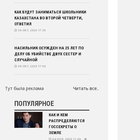
КАК БУДУТ ЗАНИМАТЬСЯ ШКОЛЬНИКИ
КАЗАХСТАНА ВО ВТОРОЙ ЧЕТВЕРТИ,
ОТВЕТИЛ
30-ОКТ, 2020 17:30
НАСИЛЬНИК ОСУЖДЕН НА 25 ЛЕТ ПО
ДЕЛУ ОБ УБИЙСТВЕ ДВУХ СЕСТЕР И
СЛУЧАЙНОЙ
30-ОКТ, 2020 17:00
ТОКАЕВ ОБРАТИЛСЯ К КАЗАХСТАНЦАМ
Тут была реклама
Читать все..
30-ОКТ, 2020 16:41
ПОПУЛЯРНОЕ
ПЕРЕВОД ТЭЦ-2 НА ГАЗ: ЧТО
ИЗМЕНИТСЯ В ЭКОЛОГИИ И СЧЕТАХ ЗА
КАК И КЕМ
КВАРТИРУ
РАСПРЕДЕЛЯЮТСЯ
30-ОКТ, 2020 16:03
ГОССЕКРЕТЫ О
ЗЕМЛЕ
04-НОЯ, 2020 11:00