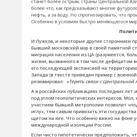
станет более острым, страны Центральной Ази
более что, как предсказывают многие футуроло
нефть, а за воду. Но спрогнозировать, что про
Особенно в условиях быстро меняющегося мир
Полити
И Лужков, и некоторые другие сторонники п
Бывший московский мэр в своей памятной ста
миграция населения из ЦА (разумеется, бол
жизни, вызванного в том числе дефицитом в
его последующей экспансией на территорию
Запада (в тексте приведен пример с военной
резюмировал:
«Терять связи
с Центральной 
А в российских публикациях последних лет 
под углом геополитических интересов. Мол,
участием бывшей метрополии позволит «по
иглу», тем самым привязать эти государств
щитом на юге. Что особенно важно на фоне
международной изоляции России.
Если чисто гипотетически предположить, чт