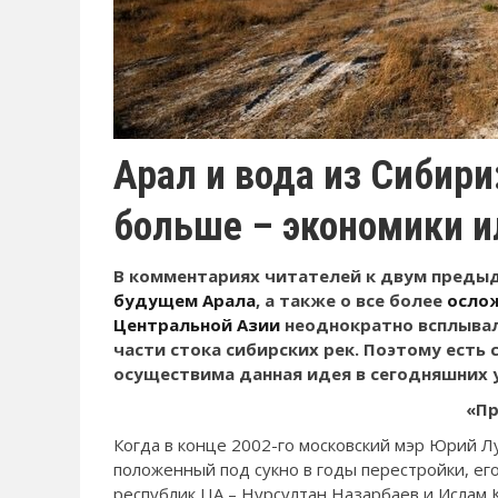
Арал и вода из Сибири
больше – экономики и
В комментариях читателей к двум пред
будущем Арала
, а также о все более
осло
Центральной Азии
неоднократно всплывал
части стока сибирских рек. Поэтому есть 
осуществима данная идея в сегодняшних 
«Пр
Когда в конце 2002-го московский мэр Юрий 
положенный под сукно в годы перестройки, е
республик ЦА – Нурсултан Назарбаев и Ислам 