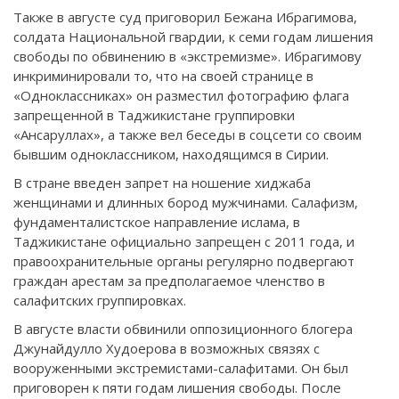
Также в августе суд приговорил Бежана Ибрагимова,
солдата Национальной гвардии, к семи годам лишения
свободы по обвинению в «экстремизме». Ибрагимову
инкриминировали то, что на своей странице в
«Одноклассниках» он разместил фотографию флага
запрещенной в Таджикистане группировки
«Ансаруллах», а также вел беседы в соцсети со своим
бывшим одноклассником, находящимся в Сирии.
В стране введен запрет на ношение хиджаба
женщинами и длинных бород мужчинами. Салафизм,
фундаменталистское направление ислама, в
Таджикистане официально запрещен с 2011 года, и
правоохранительные органы регулярно подвергают
граждан арестам за предполагаемое членство в
салафитских группировках.
В августе власти обвинили оппозиционного блогера
Джунайдулло Худоерова в возможных связях с
вооруженными экстремистами-салафитами. Он был
приговорен к пяти годам лишения свободы. После