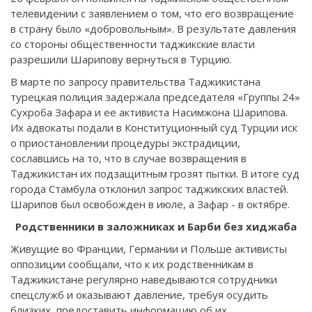
телевидении с заявлением о том, что его возвращение
в страну было «добровольным». В результате давления
со стороны общественности таджикские власти
разрешили Шарипову вернуться в Турцию.
В марте по запросу правительства Таджикистана
турецкая полиция задержала председателя «Группы 24»
Сухроба Зафара и ее активиста Насимжона Шарипова.
Их адвокаты подали в Конституционный суд Турции иск
о приостановлении процедуры экстрадиции,
сославшись на то, что в случае возвращения в
Таджикистан их подзащитным грозят пытки. В итоге суд
города Стамбула отклонил запрос таджикских властей.
Шарипов был освобожден в июле, а Зафар - в октябре.
Родственники в заложниках и Барби без хиджаба
Живущие во Франции, Германии и Польше активисты
оппозиции сообщали, что к их родственникам в
Таджикистане регулярно наведываются сотрудники
спецслужб и оказывают давление, требуя осудить
близких, предоставить информацию об их