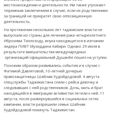
местонахождении и деятельности. Им также угрожают
тюремным заключением в случае, если их родственники
за границей не прекратят свою оппозиционную
деятельность.
На протяжении нескольких лет таджикские власти не
выпускали из страны для лечения рака четырехлетнего
Иброхима Тиллозоду, внука находящегося в изгнании
лидера ПИВТ Мухиддина Кабири. Однако 29 июля в
результате вмешательства международных
организаций официальный Душанбе пошел на уступки.
Похожим образом развивались события и в случае с
Фатимой Давлятовой, 10-летней дочерью
правозащитницы Шабнам Худойдодовой. 4 августа
спецслужбы Таджикистана сняли с рейса девочку и
следовавших с ней родственников. Дочь, мать и брат
находящейся в эмиграции активистки летели к ней. 11
августа, после развернувшейся в социальных сетях
кампании, власти разрешили семье Шабнам
Худойдодовой покинуть Таджикистан.