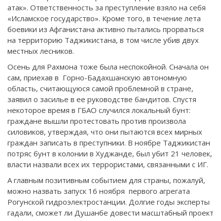
атак». Ответственность за преступление взяло на себя
«Исламское государство». Кроме того, в течение лета
боевики из Афганистана активно пытались прорваться
на территорию Таджикистана, в том числе убив двух
местных лесников.
Осень для Рахмона тоже была неспокойной. Сначала он
сам, приехав в Горно-Бадахшанскую автономную
область, считающуюся самой проблемной в стране,
заявил о засилье в ее руководстве бандитов. Спустя
некоторое время в ГБАО случился локальный бунт:
граждане вышли протестовать против произвола
силовиков, утверждая, что они пытаются всех мирных
граждан записать в преступники. В ноябре Таджикистан
потряс бунт в колонии в Худжанде, был убит 21 человек,
власти назвали всех их террористами, связанными с ИГ.
А главным позитивным событием для страны, пожалуй,
можно назвать запуск 16 ноября первого агрегата
Рогунской гидроэлектростанции. Долгие годы эксперты
гадали, сможет ли Душанбе довести масштабный проект