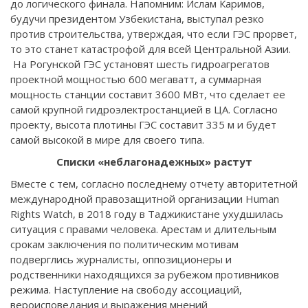
до логического финала. Напомним: Ислам Каримов,
будучи президентом Узбекистана, выступал резко
против строительства, утверждая, что если ГЭС прорвет,
то это станет катастрофой для всей Центральной Азии.
На Рогунской ГЭС установят шесть гидроагрегатов
проектной мощностью 600 мегаватт, а суммарная
мощность станции составит 3600 МВт, что сделает ее
самой крупной гидроэлектростанцией в ЦА. Согласно
проекту, высота плотины ГЭС составит 335 м и будет
самой высокой в мире для своего типа.
Списки «неблагонадежных» растут
Вместе с тем, согласно последнему отчету авторитетной
международной правозащитной организации Human
Rights Watch, в 2018 году в Таджикистане ухудшилась
ситуация с правами человека. Арестам и длительным
срокам заключения по политическим мотивам
подверглись журналисты, оппозиционеры и
родственники находящихся за рубежом противников
режима. Наступление на свободу ассоциаций,
вероисповедания и выражения мнений