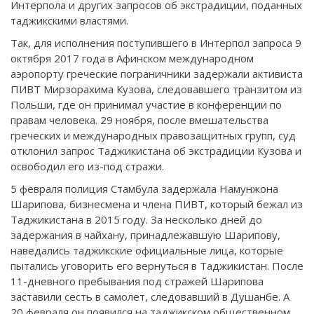
Интерпола и других запросов об экстрадиции, поданных
таджикскими властями.
Так, для исполнения поступившего в Интерпол запроса 9
октября 2017 года в Афинском международном
аэропорту греческие пограничники задержали активиста
ПИВТ Мирзорахима Кузова, следовавшего транзитом из
Польши, где он принимал участие в конференции по
правам человека. 29 ноября, после вмешательства
греческих и международных правозащитных групп, суд
отклонил запрос Таджикистана об экстрадиции Кузова и
освободил его из-под стражи.
5 февраля полиция Стамбула задержала Намунжона
Шарипова, бизнесмена и члена ПИВТ, который бежал из
Таджикистана в 2015 году. За несколько дней до
задержания в чайхану, принадлежавшую Шарипову,
наведались таджикские официальные лица, которые
пытались уговорить его вернуться в Таджикистан. После
11-дневного пребывания под стражей Шарипова
заставили сесть в самолет, следовавший в Душанбе. А
20 февраля он появился на таджикском общественном