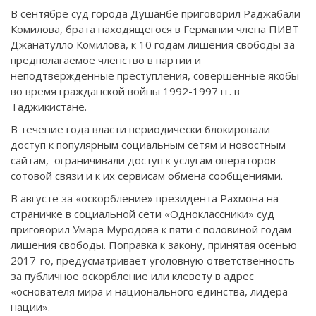
В сентябре суд города Душанбе приговорил Раджабали
Комилова, брата находящегося в Германии члена ПИВТ
Джанатулло Комилова, к 10 годам лишения свободы за
предполагаемое членство в партии и
неподтвержденные преступления, совершенные якобы
во время гражданской войны 1992-1997 гг. в
Таджикистане.
В течение года власти периодически блокировали
доступ к популярным социальным сетям и новостным
сайтам, ограничивали доступ к услугам операторов
сотовой связи и к их сервисам обмена сообщениями.
В августе за «оскорбление» президента Рахмона на
страничке в социальной сети «Одноклассники» суд
приговорил Умара Муродова к пяти с половиной годам
лишения свободы. Поправка к закону, принятая осенью
2017-го, предусматривает уголовную ответственность
за публичное оскорбление или клевету в адрес
«основателя мира и национального единства, лидера
нации».