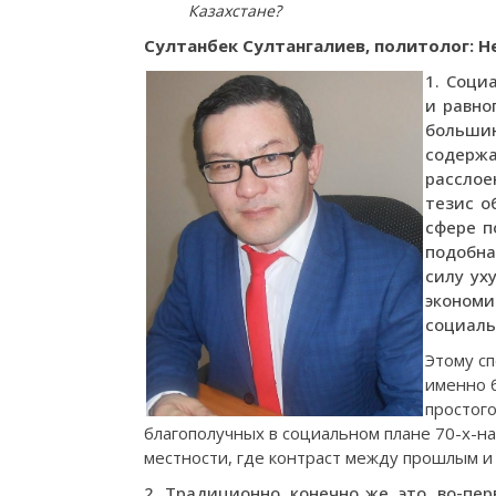
Казахстане?
Султанбек Султангалиев, политолог: 
1. Соци
и равно
большин
содержа
расслое
тезис о
сфере п
подобна
силу ух
экономи
социаль
Этому сп
именно б
простого
благополучных в социальном плане 70-х-на
местности, где контраст между прошлым и
2. Традиционно, конечно же, это, во-пе