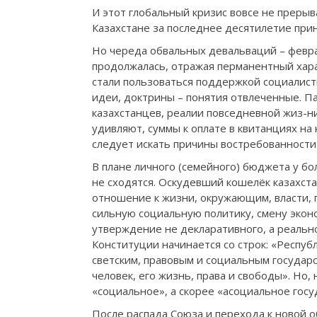
И этот глобальный кризис вовсе не прерыва
Казахстане за последнее десятилетие при
Но череда обвальных девальваций – февраль 
продолжалась, отражая перманентный харак
стали пользоваться поддержкой социалист
идеи, доктрины – понятия отвлеченные. П
казахстанцев, реалии повседневной жиз-н
удивляют, суммы к оплате в квитанциях на
следует искать причины востребованности
В плане личного (семейного) бюджета у б
не сходятся. Оскудевший кошелёк казахст
отношение к жизни, окружающим, власти, 
сильную социальную политику, смену эконо
утверждение не декларативного, а реально
Конституции начинается со строк: «Респуб
светским, правовым и социальным государ
человек, его жизнь, права и свободы». Но,
«социальное», а скорее «асоциальное госу
После распада Союза и перехода к новой 