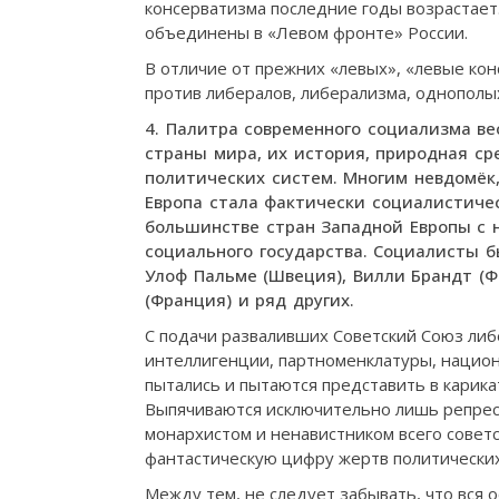
консерватизма последние годы возрастает
объединены в «Левом фронте» России.
В отличие от прежних «левых», «левые ко
против либералов, либерализма, однополых
4. Палитра современного социализма ве
страны мира, их история, природная сре
политических систем. Многим невдомёк
Европа стала фактически социалистичес
большинстве стран Западной Европы с н
социального государства. Социалисты б
Улоф Пальме (Швеция), Вилли Брандт (Ф
(Франция) и ряд других.
С подачи разваливших Советский Союз либ
интеллигенции, партноменклатуры, нацио
пытались и пытаются представить в карика
Выпячиваются исключительно лишь репрес
монархистом и ненавистником всего советс
фантастическую цифру жертв политических
Между тем, не следует забывать, что вся