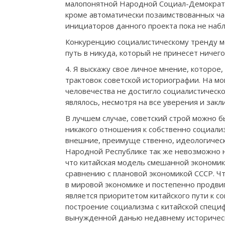
малопонятной Народной Социал-Демократи
кроме автоматически позаимствованных ч
инициаторов данного проекта пока не наб
Конкуренцию социалистическому тренду мо
путь в никуда, который не принесет ничего
4. Я выскажу свое личное мнение, которое
трактовок советской историографии. На мо
человечества не достигло социалистическо
являлось, несмотря на все уверения и зак
В лучшем случае, советский строй можно 
никакого отношения к собственно социали
внешние, преимуще ственно, идеологически
Народной Республике так же невозможно н
что китайская модель смешанной экономик
сравнению с плановой экономикой СССР. Ч
в мировой экономике и постепенно продви
является приоритетом китайского пути к с
построение социализма с китайской специ
вынужденной данью недавнему историческ