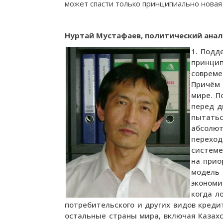
может спасти только принципиально новая
Нуртай Мустафаев, политический анал
1. Подд
принцип
совреме
Причём 
мире. П
перед д
пытатьс
абсолют
переход
системе
на прио
модель 
экономи
когда л
потребительского и других видов кредит
остальные страны мира, включая Казахс