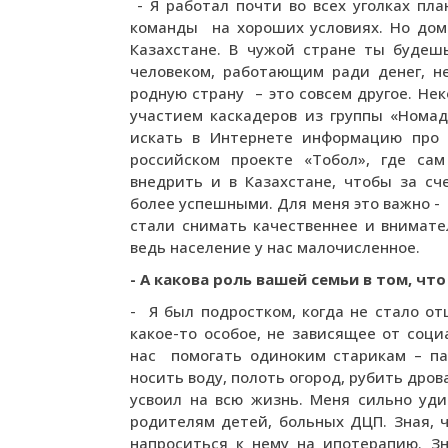
- Я работал почти во всех уголках пл
команды на хороших условиях. Но дом 
Казахстане. В чужой стране ты будеш
человеком, работающим ради денег, не
родную страну – это совсем другое. Не
участием каскадеров из группы «Номад»
искать в Интернете информацию про 
российском проекте «Тобол», где са
внедрить и в Казахстане, чтобы за с
более успешными. Для меня это важно -
стали снимать качественнее и внимате
ведь население у нас малочисленное.
- А какова роль вашей семьи в том, ч
- Я был подростком, когда не стало от
какое-то особое, не зависящее от соци
нас помогать одиноким старикам – пас
носить воду, полоть огород, рубить дрова
усвоил на всю жизнь. Меня сильно уди
родителям детей, больных ДЦП. Зная, 
напроситься к нему на ипотерапию. З