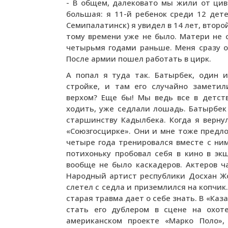
- В общем, далековато мы жили от цив
большая: я 11-й ребенок среди 12 дет
Семипалатинск) я увидел в 14 лет, второ
тому времени уже не было. Матери не с
четырьмя годами раньше. Меня сразу от
После армии пошел работать в цирк.
А попал я туда так. Батырбек, один 
стройке, и там его случайно заметил
верхом? Еще бы! Мы ведь все в детств
ходить, уже седлали лошадь. Батырбек
старшинству Кадылбека. Когда я вернул
«Союзгосцирке». Они и мне тоже предло
четыре года тренировался вместе с ним
потихоньку пробовал себя в кино в экш
вообще не было каскадеров. Актеров ч
Народный артист республики Досхан Жол
слетел с седла и приземлился на копчик
старая травма дает о себе знать. В «Ка
стать его дублером в сцене на охот
американском проекте «Марко Поло»,