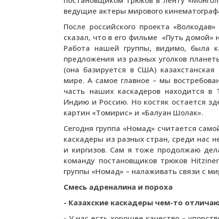
постановщиком трюков в ленту «Монгол
ведущие актеры мирового кинематограф
После российского проекта «Волкодав»
сказал, что в его фильме «Путь домой»
Работа нашей группы, видимо, была к
предложения из разных уголков планет
(она базируется в США) казахстанска
мире. А самое главное – мы востребован
часть наших каскадеров находится в 
Индию и Россию. Но костяк остается зд
картин «Томирис» и «Балуан Шолак».
Сегодня группа «Номад» считается самой
каскадеры из разных стран, среди нас н
и киргизов. Сам я тоже продолжаю дел
команду постановщиков трюков Hitziner
группы «Номад» – налаживать связи с ми
Смесь адреналина и пороха
- Казахские каскадеры чем-то отличаю
- У нас есть хорошее качество – упорст