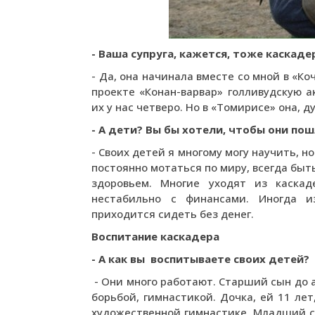
- Ваша супруга, кажется, тоже каскаде
- Да, она начинала вместе со мной в «Ко
проекте «Конан-варвар» голливудскую а
их у нас четверо. Но в «Томирисе» она, 
- А дети? Вы бы хотели, чтобы они по
- Своих детей я многому могу научить, н
постоянно мотаться по миру, всегда бы
здоровьем. Многие уходят из каскад
нестабильно с финансами. Иногда из
приходится сидеть без денег.
Воспитание каскадера
- А как вы воспитываете своих детей?
- Они много работают. Старший сын до 
борьбой, гимнастикой. Дочка, ей 11 ле
художественной гимнастике. Младший сы