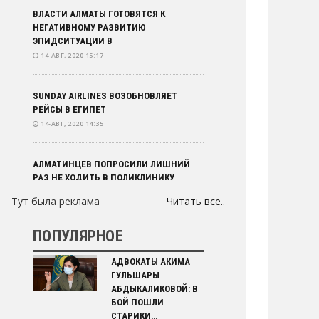
ВЛАСТИ АЛМАТЫ ГОТОВЯТСЯ К
НЕГАТИВНОМУ РАЗВИТИЮ
ЭПИДСИТУАЦИИ В
14-АВГ, 2020 15:17
SUNDAY AIRLINES ВОЗОБНОВЛЯЕТ
РЕЙСЫ В ЕГИПЕТ
14-АВГ, 2020 14:35
АЛМАТИНЦЕВ ПОПРОСИЛИ ЛИШНИЙ
РАЗ НЕ ХОДИТЬ В ПОЛИКЛИНИКУ
14-АВГ, 2020 14:31
Тут была реклама
Читать все..
КОМУ МОГУТ ЗАПРЕТИТЬ ВЪЕЗД В
ПОПУЛЯРНОЕ
КАЗАХСТАН
14-АВГ, 2020 13:32
АДВОКАТЫ АКИМА
ГУЛЬШАРЫ
АБДЫКАЛИКОВОЙ: В
90 ЛЕТНЯЯ БАБУШКА ПРЕОДОЛЕЛА
БОЙ ПОШЛИ
ТЯЖЕЛУЮ ПНЕВМОНИЮ
СТАРИКИ…