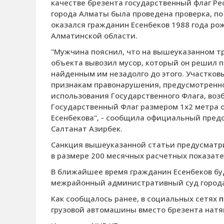
качестве брезента государственный флаг Ре
города Алматы была проведена проверка, по
оказался гражданин Есенбеков 1988 года р
Алматинской области.
"Мужчина пояснил, что на вышеуказанном т
объекта вывозил мусор, который он решил 
найденным им незадолго до этого. Участков
признакам правонарушения, предусмотренног
использования Государственного Флага, во
Государственный Флаг размером 1х2 метра 
Есенбекова", - сообщила официальный пред
Салтанат Азирбек.
Санкция вышеуказанной статьи предусматр
в размере 200 месячных расчетных показател
В ближайшее время гражданин Есенбеков бу
межрайонный административный суд города
Как сообщалось ранее, в социальных сетях
п
грузовой автомашины вместо брезента натян