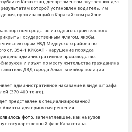
спублики Казахстан, департаментом внутренних дел
 результатам которой установлен водитель. Им
ождения, проживающий в Карасайском районе
ранспортном средстве из одного строительного
прикрыть Государственным Флагом, якобы,
ым инспектором УВД Медеуского района по
о ст. 354-1 КРКоАП - нарушение порядка
збуждено административное производство.
обнаружен и изъят по месту жительства гражданина
ставитель ДВД города Алматы майор полиции
ивает административное наказание в виде штрафа
ей (370 400 тенге).
дет представлен в специализированной
 Алматы для принятия решения.
оявилось фото
, запечатлевшее, как на кузов
ут государственный флаг Казахстана.