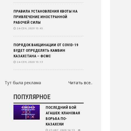
ПРАВИЛА УСТАНОВЛЕНИЯ КВОТЫ НА
ПРИВЛЕЧЕНИЕ ИНОСТРАННОЙ
РАБОЧЕЙ СИЛЫ
24-СЕН, 2020 15:45
ПОРЯДОК ВАКЦИНАЦИИ ОТ COVID-19
БУДЕТ ОПРЕДЕЛЯТЬ КАМБИН
КАЗАХСТАНА – ФСМС
24-СЕН, 2020 15:13
В КАЗАХСТАНЕ ОТМЕНИЛИ СМЕРТНУЮ
Тут была реклама
Читать все..
КАЗНЬ
24-СЕН, 2020 13:55
ПОПУЛЯРНОЕ
БЕЗРАБОТНЫМ МОГУТ УВЕЛИЧИТЬ
ПОСЛЕДНИЙ БОЙ
ВЫПЛАТЫ ПРИ ПОВТОРНОМ ВВЕДЕНИИ
АГАШЕК: КЛАНОВАЯ
КАРАНТИНА
БОРЬБА ПО-
24-СЕН, 2020 12:34
КАЗАХСКИ
27-АВГ, 2020 14:13