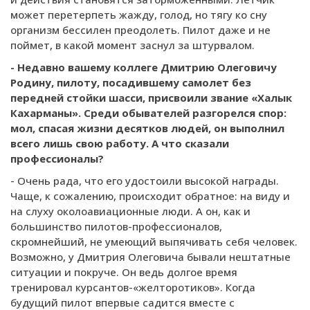
может перетерпеть жажду, голод, но тягу ко сну
организм бессилен преодолеть. Пилот даже и не
поймет, в какой момент заснул за штурвалом.
- Недавно вашему коллеге Дмитрию Олеговичу
Родину, пилоту, посадившему самолет без
передней стойки шасси, присвоили звание «Халык
Кахарманы». Среди обывателей разгорелся спор:
мол, спасая жизни десятков людей, он выполнил
всего лишь свою работу. А что сказали
профессионалы?
- Очень рада, что его удостоили высокой награды.
Чаще, к сожалению, происходит обратное: на виду и
на слуху околоавиационные люди. А он, как и
большинство пилотов-профессионалов,
скромнейший, не умеющий выпячивать себя человек.
Возможно, у Дмитрия Олеговича бывали нештатные
ситуации и покруче. Он ведь долгое время
тренировал курсантов-«желторотиков». Когда
будущий пилот впервые садится вместе с