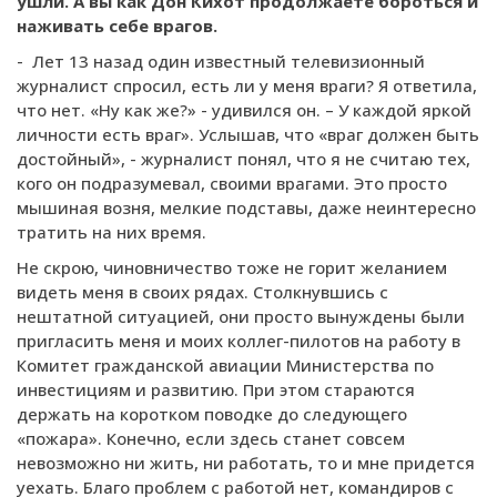
ушли. А вы как Дон Кихот продолжаете бороться и
наживать себе врагов.
- Лет 13 назад один известный телевизионный
журналист спросил, есть ли у меня враги? Я ответила,
что нет. «Ну как же?» - удивился он. – У каждой яркой
личности есть враг». Услышав, что «враг должен быть
достойный», - журналист понял, что я не считаю тех,
кого он подразумевал, своими врагами. Это просто
мышиная возня, мелкие подставы, даже неинтересно
тратить на них время.
Не скрою, чиновничество тоже не горит желанием
видеть меня в своих рядах. Столкнувшись с
нештатной ситуацией, они просто вынуждены были
пригласить меня и моих коллег-пилотов на работу в
Комитет гражданской авиации Министерства по
инвестициям и развитию. При этом стараются
держать на коротком поводке до следующего
«пожара». Конечно, если здесь станет совсем
невозможно ни жить, ни работать, то и мне придется
уехать. Благо проблем с работой нет, командиров с