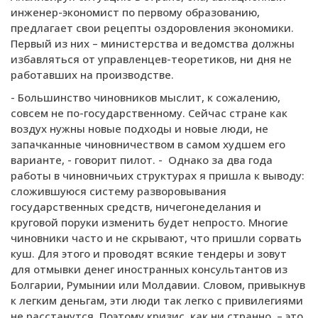
инженер-экономист по первому образованию,
предлагает свои рецепты оздоровления экономики.
Первый из них – министерства и ведомства должны
избавляться от управленцев-теоретиков, ни дня не
работавших на производстве.
- Большинство чиновников мыслит, к сожалению,
совсем не по-государственному. Сейчас стране как
воздух нужны новые подходы и новые люди, не
запачканные чиновничеством в самом худшем его
варианте, - говорит пилот. - Однако за два года
работы в чиновничьих структурах я пришла к выводу:
сложившуюся систему разворовывания
государственных средств, ничегонеделания и
круговой поруки изменить будет непросто. Многие
чиновники часто и не скрывают, что пришли сорвать
куш. Для этого и проводят всякие тендеры и зовут
для отмывки денег иностранных консультантов из
Болгарии, Румынии или Молдавии. Словом, привыкнув
к легким деньгам, эти люди так легко с привилегиями
не расстанутся. Поэтому кризис, как ни странно, – это