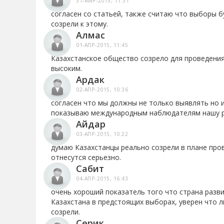
31-МАР-2015, 11:31
согласен со статьей, также считаю что выборы б
созрели к этому.
Алмас
01-АПР-2015, 11:45
Казахстанское общество созрело для проведения
высоким.
Ардак
02-АПР-2015, 10:36
согласен что мы должны не только выявлять но 
показываю международным наблюдателям нашу р
Айдар
03-АПР-2015, 10:22
думаю Казахстанцы реально созрели в плане про
отнесутся серьезно.
Сабит
04-АПР-2015, 16:43
очень хороший показатель того что страна разв
Казахстана в предстоящих выборах, уверен что л
созрели.
Серик