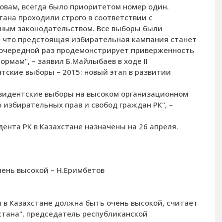
ловам, всегда было приоритетом номер один.
тана проходили строго в соответствии с
ым законодательством. Все выборы были
 что предстоящая избирательная кампания станет
 очередной раз продемонстрирует приверженность
рмам", – заявил Б.Майлыбаев в ходе II
тские выборы – 2015: новый этап в развитии
резидентские выборы на высоком организационном
 избирательных прав и свобод граждан РК", –
нта РК в Казахстане назначены на 26 апреля.
чень высокой – Н.Еримбетов
 в Казахстане должна быть очень высокой, считает
тана", председатель республиканской