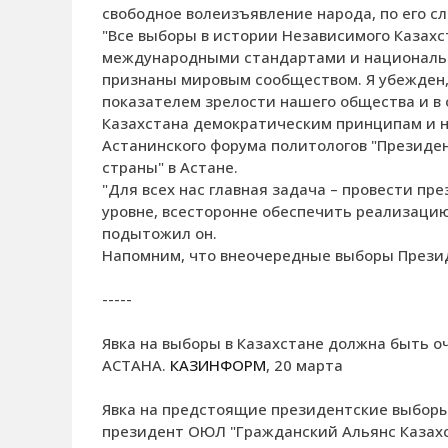
свободное волеизъявление народа, по его с
"Все выборы в истории Независимого Казахс
международными стандартами и национальн
признаны мировым сообществом. Я убежден,
показателем зрелости нашего общества и в
Казахстана демократическим принципам и но
Астанинского форума политологов "Президен
страны" в Астане.
"Для всех нас главная задача – провести п
уровне, всесторонне обеспечить реализацию
подытожил он.
Напомним, что внеочередные выборы Президе
-----
Явка на выборы в Казахстане должна быть о
АСТАНА.
КАЗИНФОРМ
, 20 марта
Явка на предстоящие президентские выборы
президент ОЮЛ "Гражданский Альянс Казахс