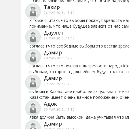
сознательный человек, знает, что пойти на выбор
Тахир
26-МАР-2015, 15:10
Я тоже считаю, что выборы покажут зрелость на
понимание, что наше будущее зависит от нас сам
Даулет
27-МАР-2015, 11:46
согласен что свободные выборы это всегда зрело
Дамир
28-МАР-2015, 12:28
согласен что это показатель зрелости народа Ка
выборам, которые в дальнейшем будут только сп
Дамир
29-МАР-2015, 17:00
выборы в Казахстане наиболее актуальная тема в
Казахстан имеет очень важное положение и очень
Адок
30-МАР-2015, 11:10
явка должна быть высокой, даже учитывая что мн
Дамир