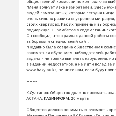
общественной комиссии по контролю за выб
"Меня волнует явка избирателей. Здесь нуже
людей самозанятых, которые сегодня нигде 
очень сильно развита внутренняя миграция, 
своих квартирах. Как их привлечь к выборно
подчеркнул Н.Еримбетов в ходе астанинског
Он сообщил, что в рамках данной работы со
выборами и специальный сайт.
"Недавно была создана общественная комис
заниматься обучением наблюдателей, рабо
задача – не только выявлять нарушения, но 
в видении недостатков, а не идти вслед за
www.bakylau.kz, пишите нам, если будут вопр
-------
К.Султанов: Общество должно понимать зна
АСТАНА.
КАЗИНФОРМ
, 20 марта
Общество должно понимать значимость през
Мажилиса Парламента РК Куаныш Султанов.