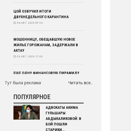
ЦОЙ ОЗВУЧИЛ ИТОГИ
ДВУХНЕДЕЛЬНОГО КАРАНТИНА
04-АВГ, 2020 09:54
МОШЕННИЦУ, ОБЕЩАВШУЮ НОВОЕ
ЖИЛЬЕ ГОРОЖАНАМ, ЗАДЕРЖАЛИ В
АКТАУ
03-АВГ, 2020 17:00
ЕЩЕ ОДНУ ФИНАНСОВУЮ ПИРАМИДУ
РАЗОБЛАЧИЛИ В КАЗАХСТАНЕ
Тут была реклама
Читать все..
03-АВГ, 2020 16:00
ПОПУЛЯРНОЕ
ИНФЛЯЦИЯ В КАЗАХСТАНЕ ЗА ЯНВАРЬ-
ИЮЛЬ СОСТАВИЛА 4,4% - СТАТКОМИТЕТ
АДВОКАТЫ АКИМА
03-АВГ, 2020 15:30
ГУЛЬШАРЫ
АБДЫКАЛИКОВОЙ: В
БОЙ ПОШЛИ
ЦОЙ ОТКАЗАЛСЯ ДЕЛАТЬ ПРОГНОЗ ПО
СТАРИКИ…