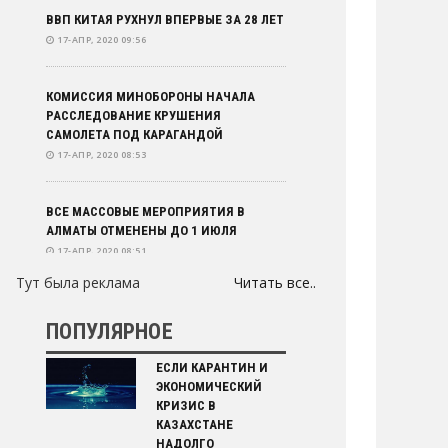
ВВП КИТАЯ РУХНУЛ ВПЕРВЫЕ ЗА 28 ЛЕТ
17-АПР, 2020 09:56
КОМИССИЯ МИНОБОРОНЫ НАЧАЛА
РАССЛЕДОВАНИЕ КРУШЕНИЯ
САМОЛЕТА ПОД КАРАГАНДОЙ
17-АПР, 2020 08:53
ВСЕ МАССОВЫЕ МЕРОПРИЯТИЯ В
АЛМАТЫ ОТМЕНЕНЫ ДО 1 ИЮЛЯ
17-АПР, 2020 08:51
Тут была реклама
Читать все..
ЧИСЛО ЗАБОЛЕВШИХ КОРОНАВИРУСОМ
В КАЗАХСТАНЕ ВОЗРОСЛО ДО 1362
ПОПУЛЯРНОЕ
17-АПР, 2020 08:50
ЕСЛИ КАРАНТИН И
ЭКОНОМИЧЕСКИЙ
АКИМ АЛМАТЫ РАССКАЗАЛ О
КРИЗИС В
ПОЭТАПНОМ СНЯТИИ ОГРАНИЧЕНИЙ В
КАЗАХСТАНЕ
ГОРОДЕ
НАДОЛГО