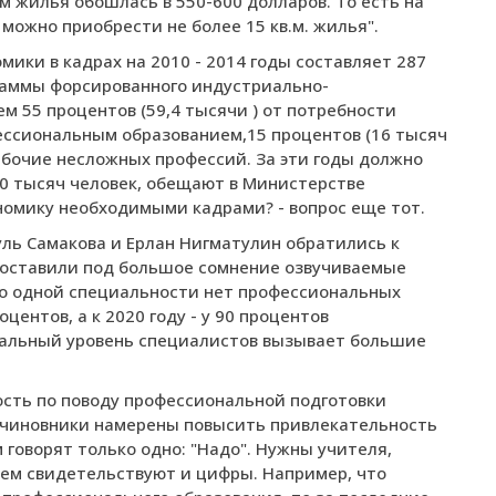
м жилья обошлась в 550-600 долларов. То есть на
ожно приобрести не более 15 кв.м. жилья".
ики в кадрах на 2010 - 2014 годы составляет 287
граммы форсированного индустриально-
ем 55 процентов (59,4 тысячи ) от потребности
ессиональным образованием,15 процентов (16 тысяч
 рабочие несложных профессий. За эти годы должно
0 тысяч человек, обещают в Министерстве
номику необходимыми кадрами? - вопрос еще тот.
ль Самакова и Ерлан Нигматулин обратились к
 поставили под большое сомнение озвучиваемые
по одной специальности нет профессиональных
оцентов, а к 2020 году - у 90 процентов
нальный уровень специалистов вызывает большие
ость по поводу профессиональной подготовки
м чиновники намерены повысить привлекательность
 говорят только одно: "Надо". Нужны учителя,
 чем свидетельствуют и цифры. Например, что