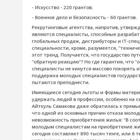
- Искусство - 220 грантов;
- Военное дело и безопасность - 60 грантов.
Рекрутинговые агентства, напротив, утвер
являются специалисты, способные разраба
глобальных продаж, дистрибуторы и IT-спец
специальности, кроме, разумеется, "техниче
этот тренд. Получается, что государство пу
"обратную реакцию"? Но где гарантия, что "
специалисты не кинутся массово покорять и
поддержка молодых специалистов государств
пытаются преподнести.
Имеющиеся сегодня льготы и формы матери
удержать людей в профессии, особенно на с
Айткуль Самакова даже обратилась к премь
что одной из основных причин отказа молод
невозможность приобретения жилья: "В соо
молодым специалистам на приобретение жил
сегодня составляет 890 тысяч тенге, или 6 