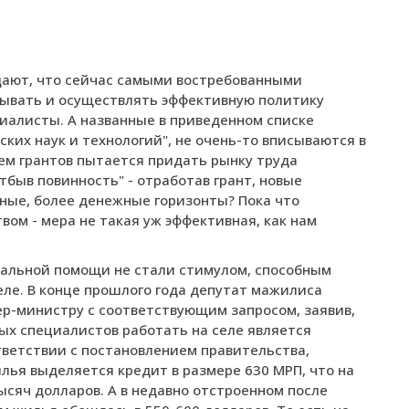
ждают, что сейчас самыми востребованными
тывать и осуществлять эффективную политику
иалисты. А названные в приведенном списке
ских наук и технологий", не очень-то вписываются в
тем грантов пытается придать рынку труда
отбыв повинность" - отработав грант, новые
ные, более денежные горизонты? Пока что
ом - мера не такая уж эффективная, как нам
альной помощи не стали стимулом, способным
еле. В конце прошлого года депутат мажилиса
ер-министру с соответствующим запросом, заявив,
ых специалистов работать на селе является
тветствии с постановлением правительства,
ья выделяется кредит в размере 630 МРП, что на
тысяч долларов. А в недавно отстроенном после