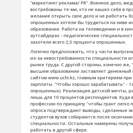
"маркетинг/ реклама/ PR". Военное дело, ме
востребованы те-ми, кто не нашел себя в п
желание открыть свое дело и не работать бо
опрошенных хотели бы трудиться на ниве и
образование. Работа на телевидении и в кино
аутсайдерах - педагогические специальнос
захотели всего 2,5 процента опрошенных.
Логично предположить, что у части выпускн
из-за невостребованности специальности и
рынке труда. С другой стороны, конечно же,
высшем образовании заставляет денежный в
сайтом www.­uchi.kz, главным критерием пр
зарплаты. "Чтобы хорошо зарабатывать" - т
опрошенных). Реализация детской мечты, р
лишь для 10 процентов респондентов. Куда
профессию по принципу "чтобы грант легко 
опроса подтверждают выводы, сделанные экс
студентов вузов собираются после окончани
специальности. Остальные намерены получи
работать в другой сфере.