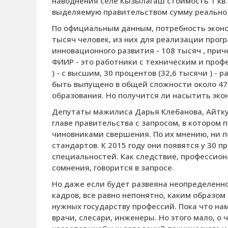
наводнения селе Кызылагаш стоимость 1 кв.
выделяемую правительством сумму реально м
По официальным данным, потребность эконом
тысяч человек, из них для реализации про
инновационного развития - 108 тысяч , прич
ФИИР - это работники с техническим и проф
) - с высшим, 30 процентов (32,6 тысячи ) -
быть выпущено в общей сложности около 47
образования. Но получится ли насытить эко
Депутаты мажилиса Дарья Клебанова, Айтку
главе правительства с запросом, в котором
чиновниками свершения. По их мнению, ни 
стандартов. К 2015 году они появятся у 30 пр
специальностей. Как следствие, профессио
сомнения, говорится в запросе.
Но даже если будет развеяна неопределенн
кадров, все равно непонятно, каким образо
нужных государству профессий. Пока что нам
врачи, слесари, инженеры. Но этого мало, о