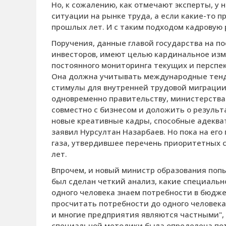
Но, к сожалению, как отмечают эксперты, у 
ситуации на рынке труда, а если какие-то п
прошлых лет. И с таким подходом кадровую
Поручения, данные главой государства на п
инвесторов, имеют целью кардинальное изм
постоянного мониторинга текущих и перспек
Она должна учитывать международные тенд
стимулы для внутренней трудовой миграции
одновременно правительству, министерства
совместно с бизнесом и доложить о результа
новые креативные кадры, способные адеква
заявил Нурсултан Назарбаев. Но пока на ег
газа, утвердившее перечень приоритетных 
лет.
Впрочем, и новый министр образования попы
был сделан четкий анализ, какие специальн
одного человека знаем потребности в бюдже
просчитать потребности до одного человека,
и многие предприятия являются частными", -
специальной методики была определена потр