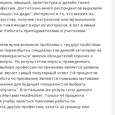
дицина, авиация, архитектура и дизайн также
рофессии. Достаточно много респондентов выразили
льше "на дядю". Интересно и то, что многие из
скусства, получив театральное или музыкальное
 тоже входит в круг их интересов. А вот в явных
ти. Работать преподавателями и учителями
иков вузов возникли проблемы с трудоустройством
ли переизбытка специалистов данной категории на
 "перекраситься" многих обладателей корочек о
опрос. По результатам опроса, проведенного
и выборе профессии по-прежнему является уровень
ак звучит самый популярный ответ (18 процентов
абота по призванию являются главными мотивами
 важнее для будущих специалистов выбрать
получить". В остальном же результаты данного
пертами Head­Hunter. Только 44 процента
я учебы заняться поисками работы по
ть другую профессию, уехать за границу или