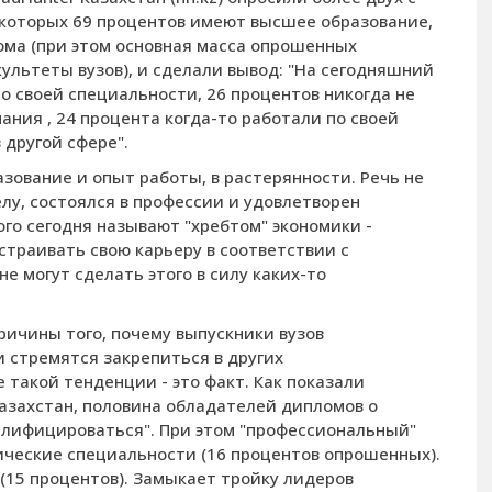
 которых 69 процентов имеют высшее образование,
лома (при этом основная масса опрошенных
ультеты вузов), и сделали вывод: "На сегодняшний
о своей специальности, 26 процентов никогда не
ания , 24 процента когда-то работали по своей
 другой сфере".
ование и опыт работы, в растерянности. Речь не
елу, состоялся в профессии и удовлетворен
ого сегодня называют "хребтом" экономики -
страивать свою карьеру в соответствии с
е могут сделать этого в силу каких-то
ричины того, почему выпускники вузов
 стремятся закрепиться в других
такой тенденции - это факт. Как показали
Казахстан, половина обладателей дипломов о
лифицироваться". При этом "профессиональный"
ические специальности (16 процентов опрошенных).
 (15 процентов). Замыкает тройку лидеров