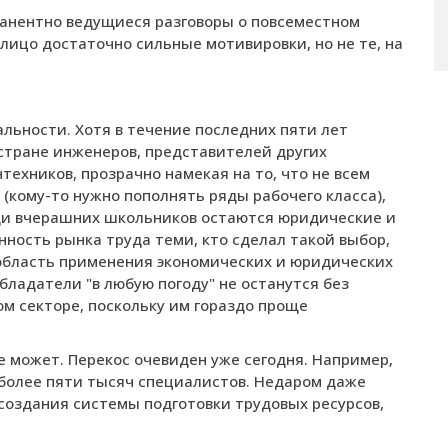
манентно ведущиеся разговоры о повсеместном
лицо достаточно сильные мотивировки, но не те, на
льности. Хотя в течение последних пяти лет
 стране инженеров, представителей других
ехников, прозрачно намекая на то, что не всем
(кому-то нужно пополнять ряды рабочего класса),
и вчерашних школьников остаются юридические и
ность рынка труда теми, кто сделал такой выбор,
- область применения экономических и юридических
бладатели "в любую погоду" не останутся без
ном секторе, поскольку им гораздо проще
е может. Перекос очевиден уже сегодня. Например,
 более пяти тысяч специалистов. Недаром даже
 создания системы подготовки трудовых ресурсов,