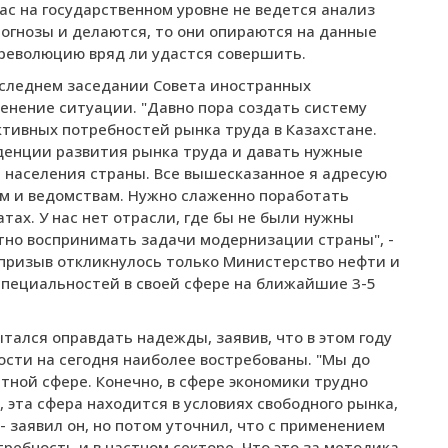
нас на государственном уровне не ведется анализ
рогнозы и делаются, то они опираются на данные
 революцию вряд ли удастся совершить.
оследнем заседании Совета иностранных
енение ситуации. "Давно пора создать систему
тивных потребностей рынка труда в Казахстане.
енции развития рынка труда и давать нужные
 населения страны. Все вышесказанное я адресую
м и ведомствам. Нужно слаженно поработать
тах. У нас нет отрасли, где бы не были нужны
тно воспринимать задачи модернизации страны", -
о призыв откликнулось только Министерство нефти и
специальностей в своей сфере на ближайшие 3-5
тался оправдать надежды, заявив, что в этом году
ости на сегодня наиболее востребованы. "Мы до
тной сфере. Конечно, в сфере экономики трудно
 эта сфера находится в условиях свободного рынка,
 заявил он, но потом уточнил, что с применением
ебность и в частном секторе. Что это за методика,