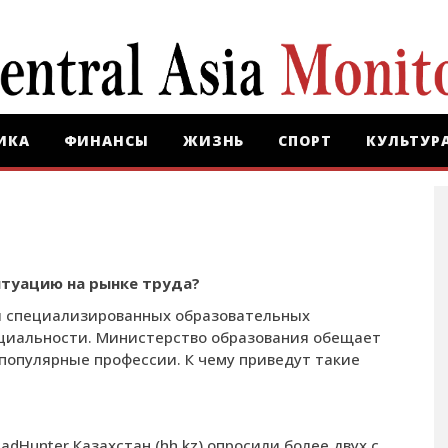
ИКА
ФИНАНСЫ
ЖИЗНЬ
СПОРТ
КУЛЬТУР
туацию на рынке труда?
 и специализированных образовательных
ециальности. Министерство образования обещает
епопулярные профессии. К чему приведут такие
Hunter Ка­зах­стан (hh.kz) опросили более двух с