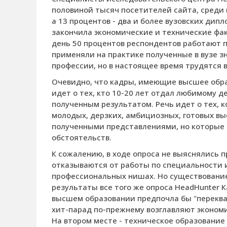
половиной тысяч посетителей сайта, среди
а 13 процентов - два и более вузовских дип
закончила экономические и технические фак
день 50 процентов респондентов работают п
применяли на практике полученные в вузе зн
профессии, но в настоящее время трудятся в
Очевидно, что кадры, имеющие высшее образ
идет о тех, кто 10-20 лет отдал любимому д
полученным результатом. Речь идет о тех, к
молодых, дерзких, амбициозных, готовых вы
полученными представлениями, но которые н
обстоятельств.
К сожалению, в ходе опроса не выяснялись п
отказываются от работы по специальности и
профессиональных нишах. Но существование 
результаты все того же опроса HeadHunter 
высшем образовании предпочла бы "переква
хит-парад по-прежнему возглавляют эконом
На втором месте - техническое образование