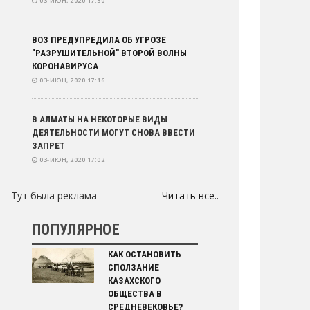
03-ИЮН, 2020 17:30
ВОЗ ПРЕДУПРЕДИЛА ОБ УГРОЗЕ
"РАЗРУШИТЕЛЬНОЙ" ВТОРОЙ ВОЛНЫ
КОРОНАВИРУСА
03-ИЮН, 2020 17:16
В АЛМАТЫ НА НЕКОТОРЫЕ ВИДЫ
ДЕЯТЕЛЬНОСТИ МОГУТ СНОВА ВВЕСТИ
ЗАПРЕТ
03-ИЮН, 2020 17:02
Тут была реклама
Читать все..
52 АВТОМОБИЛЯ ПОЧТИ ЗА 424 МЛН
ТЕНГЕ РЕШИЛА КУПИТЬ ЗА ДЕНЬ
ПОЛИЦИЯ
ПОПУЛЯРНОЕ
03-ИЮН, 2020 16:54
КАК ОСТАНОВИТЬ
СПОЛЗАНИЕ
КАК БУДУТ ИСЧИСЛЯТЬ ЗАРАБОТНУЮ
КАЗАХСКОГО
ПЛАТУ ПЕДАГОГАМ
ОБЩЕСТВА В
03-ИЮН, 2020 16:08
СРЕДНЕВЕКОВЬЕ?