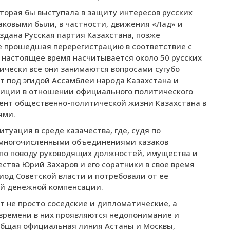
оторая бы выступала в защиту интересов русских
таковыми были, в частности, движения «Лад» и
оздана Русская партия Казахстана, позже
не прошедшая перерегистрацию в соответствие с
 настоящее время насчитывается около 50 русских
ически все они занимаются вопросами сугубо
т под эгидой Ассамблеи народа Казахстана и
иции в отношении официального политического
мент общественно-политической жизни Казахстана в
ями.
уация в среде казачества, где, судя по
емногочисленными объединениями казаков
по поводу руководящих должностей, имущества и
чества Юрий Захаров и его соратники в свое время
иод Советской власти и потребовали от ее
й денежной компенсации.
т не просто соседские и дипломатические, а
 времени в них проявляются недопонимание и
 общая официальная линия Астаны и Москвы,