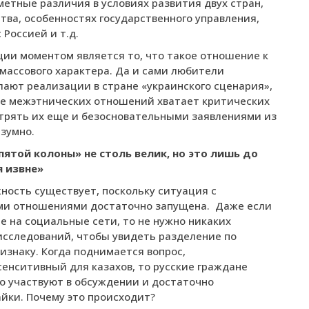
метные различия в условиях развития двух стран,
ва, особенностях государственного управления,
Россией и т.д.
ии моментом является то, что такое отношение к
 массового характера. Да и сами любители
лают реализации в стране «украинского сценария»,
ере межэтнических отношений хватает критических
трять их еще и безосновательными заявлениями из
зумно.
ятой колоны» не столь велик, но это лишь до
я извне»
жность существует, поскольку ситуация с
и отношениями достаточно запущена.
Даже если
е на социальные сети, то не нужно никаких
исследований, чтобы увидеть разделение по
изнаку. Когда поднимается вопрос,
енситивный для казахов, то русские граждане
о участвуют в обсуждении и достаточно
йки. Почему это происходит?