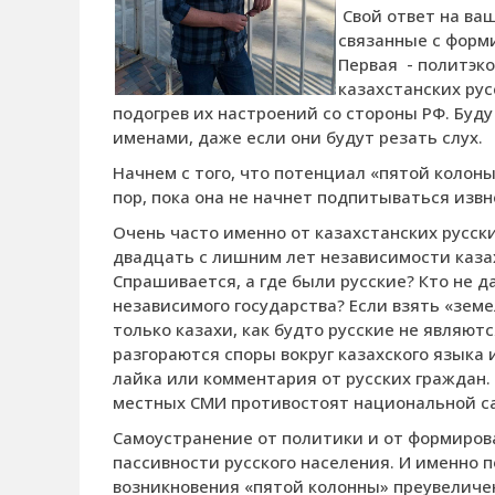
Свой ответ на ваш
связанные с форм
Первая
- политэк
казахстанских рус
подогрев их настроений со стороны РФ. Буд
именами, даже если они будут резать слух.
Начнем с того, что потенциал «пятой колон
пор, пока она не начнет подпитываться извн
Очень часто именно от казахстанских русс
двадцать с лишним лет независимости казах
Спрашивается, а где были русские? Кто не 
независимого государства? Если взять «зем
только казахи, как будто русские не являют
разгораются споры вокруг казахского языка
лайка или комментария от русских граждан.
местных СМИ противостоят национальной 
Самоустранение от политики и от формиров
пассивности русского населения. И именно п
возникновения «пятой колонны» преувеличе