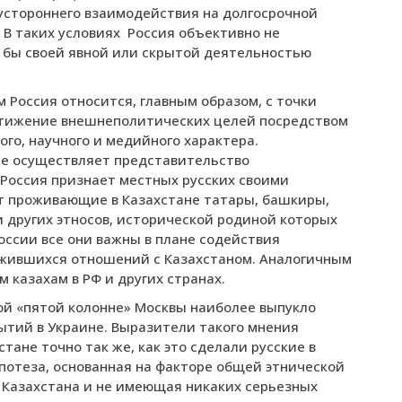
устороннего взаимодействия на долгосрочной
 В таких условиях
Россия объективно не
е бы своей явной или скрытой деятельностью
 Россия относится, главным образом, с точки
стижение внешнеполитических целей посредством
го, научного и медийного характера.
не осуществляет представительство
 Россия признает местных русских своими
т проживающие в Казахстане татары, башкиры,
 других этносов, исторической родиной которых
ссии все они важны в плане содействия
жившихся отношений с Казахстаном. Аналогичным
 казахам в РФ и других странах.
ой «пятой колонне» Москвы наиболее выпукло
бытий в Украине. Выразители такого мнения
стане точно так же, как это сделали русские в
ипотеза, основанная на факторе общей этнической
Казахстана и не имеющая никаких серьезных