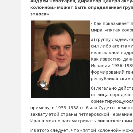
Андрей Чеботарёв, директор Центра акту
колонной» может быть определенная групп
этноса»
- Как показывает 
мира, «пятая коло
а) группу людей,
сил либо агентам
нелегальной подр
Как известно, дан
Испании 1936-1939
формирований ген
республиканским 
б) легально дейс
от лица определе
ориентирующуюся н
примеру, в 1933-1938 гг. была Судето-немец
захвату этой страны гитлеровской Германие
Ирана можно рассматривать ливанское шиит
Из этого следует, что «пятой колонной» мож