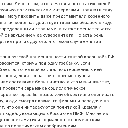
ссии. Дело в том, что
деятельность таких людей
сколько политическими интересами. Причем в силу
нны» могут входить даже представители коренного
«пятая колонна» действует главным образом в ходе
 определенными странами, а также вмешательства
ой с нарушением ее суверенитета. То есть речь
ства против другого, и в таком случае «пятая
хстана русской национальности «пятой колонной» РФ
говорится, стричь под одну гребенку. Если
ъекта, то, на мой взгляд, по отношению к ней
хстанцы, делятся на три основные группы:
 них составляет большинство, а кто меньшинство,
ет провести серьезное социологическое
торов, которые бы позволили объективно оценивать
ру, люди смотрят какие-то фильмы и передачи на
чит, что они интересуются политикой Кремля и
м людей, уезжающих в Россию на ПМЖ. Многие из
одственниками) или социально-экономическим
 не по политическим соображениям.