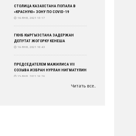
СТОЛИЦА КАЗАХСТАНА ПОПАЛА В
«КРАСНУЮ» ЗОНУ ПО COVID-19
16-ЯНВ, 2021 13:17
ГКНБ КЫРГЫЗСТАНА ЗАДЕРЖАН
ДЕПУТАТ ЖОГОРКУ КЕНЕША
16-ЯНВ, 2021 10:43
ПРЕДСЕДАТЕЛЕМ МАЖИЛИСА VII
СОЗЫВА ИЗБРАН НУРЛАН НИГМАТУЛИН
15-ЯНВ, 2021 16:26
Читать все..
ВЫСТУПЛЕНИЕ ТОКАЕВА НА ОТКРЫТИИ
ПЕРВОЙ СЕССИИ ПАРЛАМЕНТА РК VII
СОЗЫВА
15-ЯНВ, 2021 16:20
АСКАР МАМИН ОСТАЕТСЯ НА ПОСТУ
ПРЕМЬЕР-МИНИСТРА РК