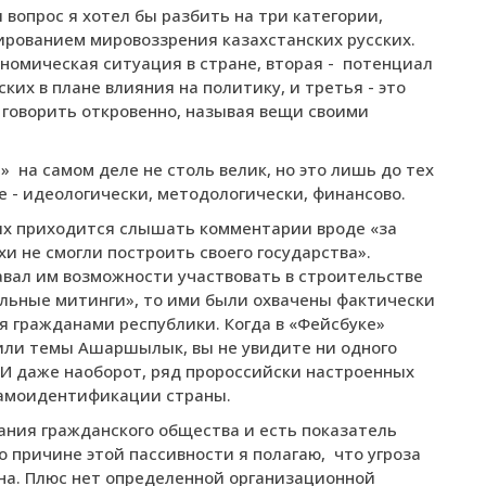
 вопрос я хотел бы разбить на три категории,
ированием мировоззрения казахстанских русских.
ономическая ситуация в стране, вторая -
потенциал
ских в плане влияния на политику, и третья - это
у говорить откровенно, называя вещи своими
ы»
на самом деле не столь велик, но это лишь до тех
е - идеологически, методологически, финансово.
ких приходится слышать комментарии вроде «за
и не смогли построить своего государства».
давал им возможности участвовать в строительстве
ельные митинги», то ими были охвачены фактически
ся гражданами республики. Когда в «Фейсбуке»
 или темы Ашаршылык, вы не увидите ни одного
 И даже наоборот, ряд пророссийски настроенных
самоидентификации страны.
ания гражданского общества и есть показатель
о причине этой пассивности я полагаю,
что угроза
на. Плюс нет определенной организационной