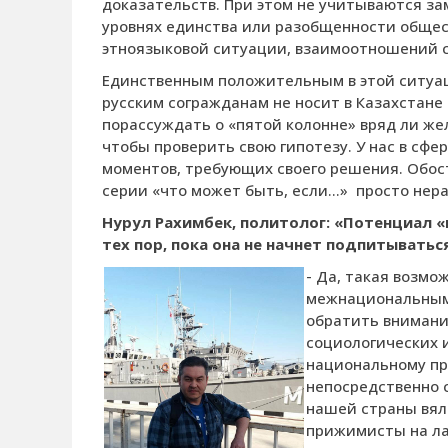
доказательств. При этом не учитываются за
уровнях единства или разобщенности общест
этноязыковой ситуации, взаимоотношений с 
Единственным положительным в этой ситуац
русским согражданам не носит в Казахстане
порассуждать о «пятой колонне» вряд ли же
чтобы проверить свою гипотезу. У нас в сф
моментов, требующих своего решения. Обос
серии «что может быть, если…»
просто нера
Нурул Рахимбек, политолог:
«Потенциал «п
тех пор, пока она не начнет подпитыватьс
- Да, такая возмо
межнациональным
обратить внимани
социологических 
национальному пр
непосредственно с
нашей страны вял
прижимисты на ла