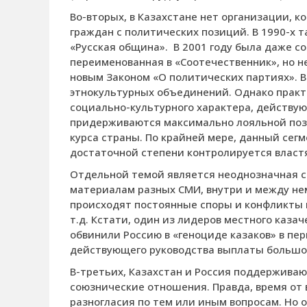
Во-вторых, в Казахстане нет организации, к
граждан с политических позиций. В 1990-х 
«Русская община».
В 2001 году была даже с
переименованная в «Соотечественник», но 
новым Законом «О политических партиях». В
этнокультурных объединений. Однако практ
социально-культурного характера, действую
придерживаются максимально лояльной поз
курса страны. По крайней мере, данный сег
достаточной степени контролируется власт
Отдельной темой является неоднозначная сит
материалам разных СМИ, внутри и между н
происходят постоянные споры и конфликты 
т.д. Кстати, один из лидеров местного каза
обвинили Россию в «геноциде казаков» в пер
действующего руководства выплаты большо
В-третьих, Казахстан и Россия поддерживаю
союзнические отношения. Правда, время от
разногласия по тем или иным вопросам. Но