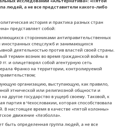
альных исследований «Альтернатива»:
«Пятой
а людей, а не все представители какого-либо
политическая история и практика разных стран
нна» представляет собой:
 являющихся сторонниками антиправительственных
и иностранных спецслужб и занимающихся
ывной деятельностью против властей своей страны.
ный термин возник во время гражданской войны в
 гг. и олицетворял собой агентурную сеть
ерала Франко на территории, контролируемой
правительством;
твующую организацию, выступающую, как правило,
нной этнической или религиозной общности и
а другое государство в ущерб своему. Таковой, к
кая партия в Чехословакии, которая способствовала
й. В настоящее время в качестве «пятой колонны»
ское движение «Хезболла».
ет быть определенная группа людей, а не все