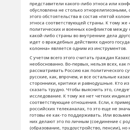
представители какого-либо этноса или конфе
обусловлена не столько этнорелигиозными, 
этого обстоятельства в состав «пятой коло
этноса соответствующей страны. К тому же 
политических и военных конфликтов между
какой-либо страны во внутренние дела друг
идет о враждебных действиях одного государ
колонна» является одним из инструментов.
С учетом всего этого считать граждан Каза
необоснованно. Во-первых, нельзя всех, как 
рассматривать Россию как политического суб
русские, как, впрочем, и все остальные каза
сторонники, критики и равнодушные. Кто из
сказать трудно. Чтобы выяснить это, следу
исследование. К тому же нет четких индика
соответствующие отношения. Если, к приме
российских телеканалах, то это еще не зна
готовы ее как-то поддерживать. Или возьме
них делают это по личным (соединение с р
(образование, трудоустройство, пенсии), но