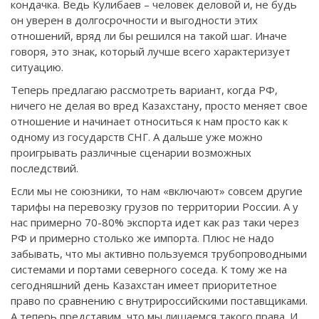
кондачка. Ведь Кулибаев – человек деловой и, не будь
он уверен в долгосрочности и выгодности этих
отношений, вряд ли бы решился на такой шаг. Иначе
говоря, это знак, который лучше всего характеризует
ситуацию.
Теперь предлагаю рассмотреть вариант, когда РФ,
ничего не делая во вред Казахстану, просто меняет свое
отношение и начинает относиться к нам просто как к
одному из государств СНГ. А дальше уже можно
проигрывать различные сценарии возможных
последствий.
Если мы не союзники, то нам «включают» совсем другие
тарифы на перевозку грузов по территории России. А у
нас примерно 70-80% экспорта идет как раз таки через
РФ и примерно столько же импорта. Плюс не надо
забывать, что мы активно пользуемся трубопроводными
системами и портами северного соседа. К тому же на
сегодняшний день Казахстан имеет приоритетное
право по сравнению с внутрироссийскими поставщиками.
А теперь представим, что мы лишаемся такого права. И