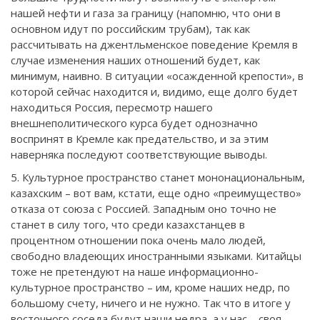
нашей нефти и газа за границу (напомню, что они в
основном идут по российским трубам), так как
рассчитывать на джентльменское поведение Кремля в
случае изменения наших отношений будет, как
минимум, наивно. В ситуации «осажденной крепости», в
которой сейчас находится и, видимо, еще долго будет
находиться Россия, пересмотр нашего
внешнеполитического курса будет однозначно
воспринят в Кремле как предательство, и за этим
наверняка последуют соответствующие выводы.
5. Культурное пространство станет мононациональным,
казахским – вот вам, кстати, еще одно «преимущество»
отказа от союза с Россией. Западным оно точно не
станет в силу того, что среди казахстанцев в
процентном отношении пока очень мало людей,
свободно владеющих иностранными языками. Китайцы
тоже не претендуют на наше информационно-
культурное пространство – им, кроме наших недр, по
большому счету, ничего и не нужно. Так что в итоге у
восточного соседа будут наши недра, а у нас – своя