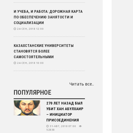
И УЧЕБА, И РАБОТА: ДОРОЖНАЯ КАРТА
ПО ОБЕСПЕЧЕНИЮ ЗАНЯТОСТИ И
СОЦИАЛИЗАЦИИ
24-СЕН, 2018 12:00
КАЗАХСТАНСКИЕ УНИВЕРСИТЕТЫ
СТАНОВЯТСЯ БОЛЕЕ
САМОСТОЯТЕЛЬНЫМИ
24-СЕН, 2018 10:00
КАЗАХСТАНСКИХ ДЕТЕЙ ЗАЩИТЯТ ОТ
Читать все..
ВРЕДНОЙ ИНФОРМАЦИИ
ПОПУЛЯРНОЕ
21-СЕН, 2018 14:16
270 ЛЕТ НАЗАД БЫЛ
ПЛОДЫ МНОГОВЕКТОРНОСТИ
УБИТ ХАН АБУЛХАИР
21-СЕН, 2018 14:09
– ИНИЦИАТОР
ПРИСОЕДИНЕНИЯ
31-АВГ, 2018 07:00
52838
ДЖЕК МА: БЛОКЧЕЙН СТАНЕТ ОСНОВОЙ