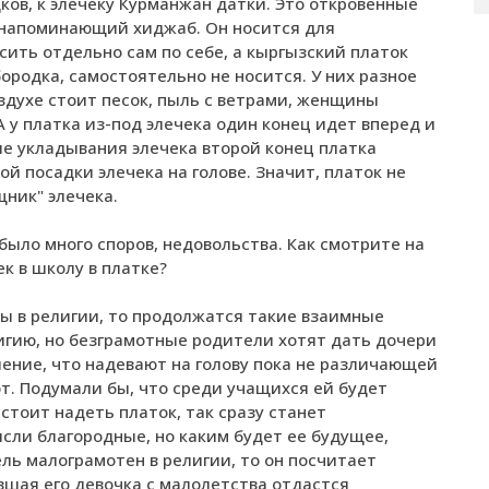
ов, к элечеку Курманжан датки. Это откровенные
, напоминающий хиджаб. Он носится для
ить отдельно сам по себе, а кыргызский платок
ородка, самостоятельно не носится. У них разное
оздухе стоит песок, пыль с ветрами, женщины
А у платка из-под элечека один конец идет вперед и
ле укладывания элечека второй конец платка
й посадки элечека на голове. Значит, платок не
ник" элечека.
было много споров, недовольства. Как смотрите на
к в школу в платке?
ны в религии, то продолжатся такие взаимные
игию, но безграмотные родители хотят дать дочери
ение, что надевают на голову пока не различающей
ют. Подумали бы, что среди учащихся ей будет
 стоит надеть платок, так сразу станет
ысли благородные, но каким будет ее будущее,
ль малограмотен в религии, то он посчитает
шая его девочка с малолетства отдастся