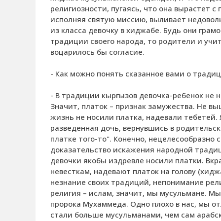
религиозности, пугаясь, что она вырастет 
исполняя святую миссию, выливает недоволь
из класса девочку в хиджабе. Будь они гра
традиции своего народа, то родители и учит
воцарилось бы согласие.
- Как можно понять сказанное вами о традиц
- В традиции кыргызов девочка-ребенок не н
Значит, платок – признак замужества. Не в
жизнь не носили платка, надевали тебетей. 
разведенная дочь, вернувшись в родительски
платке того-то". Конечно, нецелесообразно 
доказательство искажения народной традиц
девочки якобы издревле носили платки. Вкр
невесткам, надевают платок на голову (хидж
незнание своих традиций, непонимание рел
религия – ислам, значит, мы мусульмане. М
пророка Мухаммеда. Одно плохо в нас, мы от
стали больше мусульманами, чем сам арабс