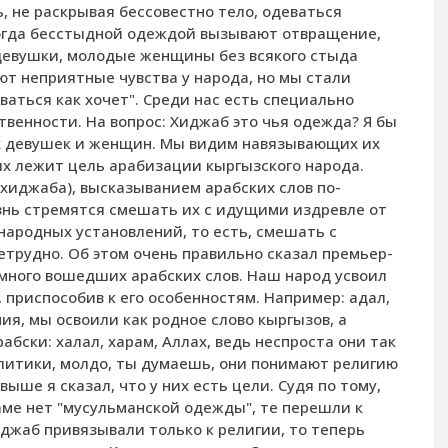
, не раскрывая бессовестно тело, одеваться
когда бесстыдной одеждой вызывают отвращение,
 девушки, молодые женщины без всякого стыда
ют неприятные чувства у народа, но мы стали
аться как хочет". Среди нас есть специально
твенности. На вопрос: Хиджаб это чья одежда? Я бы
х девушек и женщин. Мы видим навязывающих их
ях лежит цель арабизации кыргызского народа.
хиджаба), высказыванием арабских слов по-
знь стремятся смешать их с идущими издревле от
ародных установлений, то есть, смешать с
етрудно. Об этом очень правильно сказал премьер-
много вошедших арабских слов. Наш народ усвоил
, приспособив к его особенностям. Например: адал,
ния, мы освоили как родное слово кыргызов, а
абски: халал, харам, Аллах, ведь неспроста они так
олитики, молдо, ты думаешь, они понимают религию
выше я сказал, что у них есть цели. Судя по тому,
ламе нет "мусульманской одежды", те перешли к
джаб привязывали только к религии, то теперь