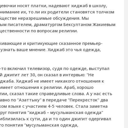
евочки носят платки, надевают хиджаб в школу,
онимание их, то ли их родители становятся толчком
обществе неразрешимые обсуждения. Мы
ным писателем, драматургом Бексултаном Жакиевым
щественности по вопросам религии.
ерживающие и критикующие сказанное премьер-
узнать ваше мнение. Хиджаб это чья одежда,
к-то включил телевизор, судя по одежде, выступал
 джигит лет 30, он сказал в интервью: "Не
иджаба. Хиджаб не имеет никакого отношения к
 имеет отношения к религии. Араб, хорошо
и, сказал такие справедливые слова. А у нас есть
но по "Азаттыку" в передаче "Перекресток" два
ом языке с участием 4-5 человек. Стала заметна
круг понятия "хиджаб – мусульманская одежда"
близилась к сути, да и то один джигит одергивал
кого понятия "мусульманская одежда,