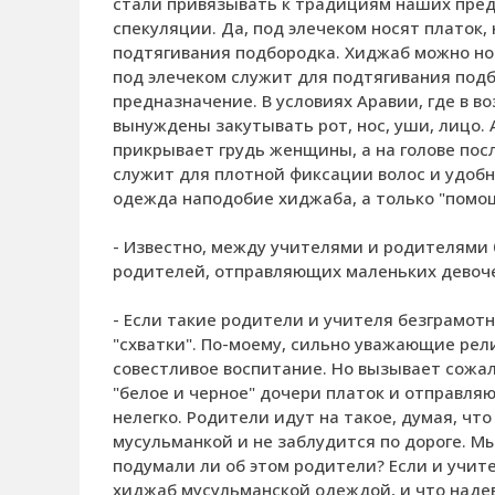
стали привязывать к традициям наших предк
спекуляции. Да, под элечеком носят платок
подтягивания подбородка. Хиджаб можно нос
под элечеком служит для подтягивания подб
предназначение. В условиях Аравии, где в в
вынуждены закутывать рот, нос, уши, лицо. 
прикрывает грудь женщины, а на голове пос
служит для плотной фиксации волос и удобно
одежда наподобие хиджаба, а только "помощ
- Известно, между учителями и родителями 
родителей, отправляющих маленьких девоче
- Если такие родители и учителя безграмот
"схватки". По-моему, сильно уважающие рел
совестливое воспитание. Но вызывает сожал
"белое и черное" дочери платок и отправля
нелегко. Родители идут на такое, думая, что
мусульманкой и не заблудится по дороге. М
подумали ли об этом родители? Если и учите
хиджаб мусульманской одеждой, и что надев