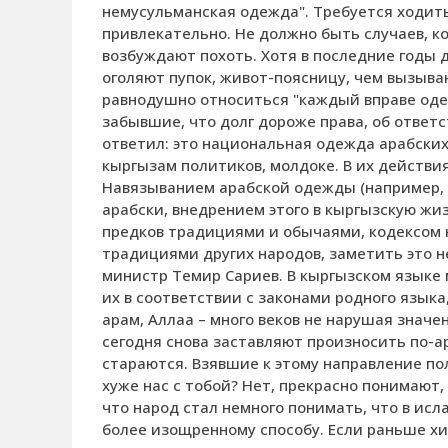
немусульманская одежда". Требуется ходить
привлекательно. Не должно быть случаев, 
возбуждают похоть. Хотя в последние годы
оголяют пупок, живот-поясницу, чем вызыва
равнодушно относиться "каждый вправе одев
забывшие, что долг дороже права, об ответс
ответил: это национальная одежда арабски
кыргызам политиков, молдоке. В их действи
Навязыванием арабской одежды (например, 
арабски, внедрением этого в кыргызскую жи
предков традициями и обычаями, кодексом н
традициями других народов, заметить это н
министр Темир Сариев. В кыргызском языке 
их в соответствии с законами родного языка
арам, Аллаа – много веков не нарушая значе
сегодня снова заставляют произносить по-ар
стараются. Взявшие к этому направление п
хуже нас с тобой? Нет, прекрасно понимают, 
что народ стал немного понимать, что в ис
более изощренному способу. Если раньше хи