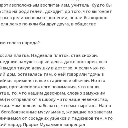
с противоположным воспитанием, учитель, будто бы
ство на родителей, доходит до того, что выгоняет
мотны в религиозном отношении, знали бы хорошо
еля легко поняли бы друг друга, в обществе
ии своего народа?
осила платка. Надевала платок, став снохой.
ышедшие замуж старые девы, даже постарев, всю
Я видел такую девушку в детстве. А если чья-то
й дом, оставалась там, о ней говорили "дочь в
сейчас применять все старинные обычаи. Но это
ии, противоположного понимания, что наши
атце, то, что нашим девочкам, словно замужним
аб) и отправляют в школу – это наше невежество,
игии. Нам нельзя забывать, что мы кыргызы. Наша
ы богобоязненные мусульмане, живущие по заветам
личаемся от соседних узбеков и таджиков тем, что
кий народ. Пророк Мухаммед запрещал