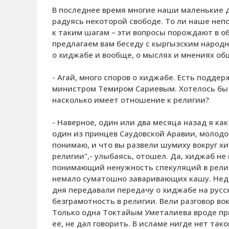
В последнее время многие наши маленькие д
радуясь некоторой свободе. То ли наше неп
к таким шагам – эти вопросы порождают в 
предлагаем вам беседу с кыргызским народ
о хиджабе и вообще, о мыслях и мнениях об
- Агай, много споров о хиджабе. Есть подд
министром Темиром Сариевым. Хотелось бы 
насколько имеет отношение к религии?
- Наверное, один или два месяца назад я ка
один из принцев Саудовской Аравии, молодой
понимаю, и что вы развели шумиху вокруг х
религии",- улыбаясь, отошел. Да, хиджаб не
понимающий ненужность спекуляций в религи
немало суматошно заваривающих кашу. Недав
дня передавали передачу о хиджабе на русск
безграмотность в религии. Вели разговор во
Только одна Токтайым Уметалиева вроде при
ее, не дал говорить. В исламе нигде нет та