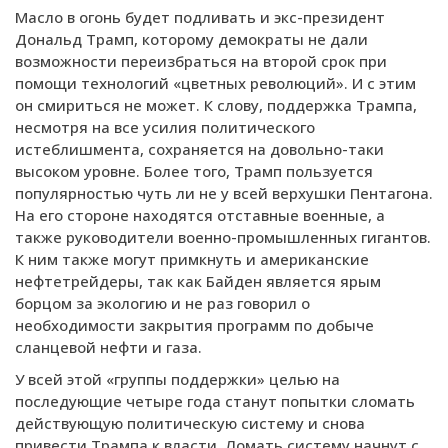
Масло в огонь будет подливать и экс-президент
Дональд Трамп, которому демократы не дали
возможности переизбраться на второй срок при
помощи технологий «цветных революций». И с этим
он смириться не может. К слову, поддержка Трампа,
несмотря на все усилия политического
истеблишмента, сохраняется на довольно-таки
высоком уровне. Более того, Трамп пользуется
популярностью чуть ли не у всей верхушки Пентагона.
На его стороне находятся отставные военные, а
также руководители военно-промышленных гигантов.
К ним также могут примкнуть и американские
нефтетрейдеры, так как Байден является ярым
борцом за экологию и не раз говорил о
необходимости закрытия программ по добыче
сланцевой нефти и газа.
У всей этой «группы поддержки» целью на
последующие четыре года станут попытки сломать
действующую политическую систему и снова
привести Трампа к власти. Ломать систему начнут с