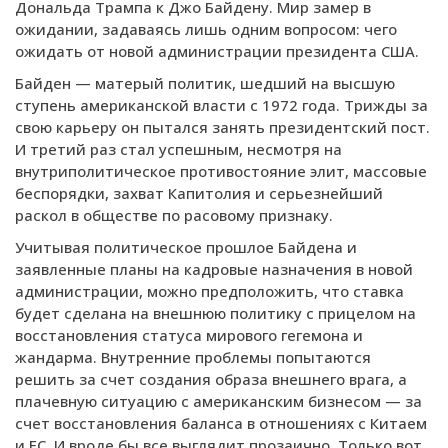
Дональда Трампа к Джо Байдену. Мир замер в
ожидании, задаваясь лишь одним вопросом: чего
ожидать от новой администрации президента США.
Байден — матерый политик, шедший на высшую
ступень американской власти с 1972 года. Трижды за
свою карьеру он пытался занять президентский пост.
И третий раз стал успешным, несмотря на
внутриполитическое противостояние элит, массовые
беспорядки, захват Капитолия и серьезнейший
раскол в обществе по расовому признаку.
Учитывая политическое прошлое Байдена и
заявленные планы на кадровые назначения в новой
администрации, можно предположить, что ставка
будет сделана на внешнюю политику с прицелом на
восстановления статуса мирового гегемона и
жандарма. Внутренние проблемы попытаются
решить за счет создания образа внешнего врага, а
плачевную ситуацию с американским бизнесом — за
счет восстановления баланса в отношениях с Китаем
и ЕС. И вроде бы все выглядит прозаично. Только вот