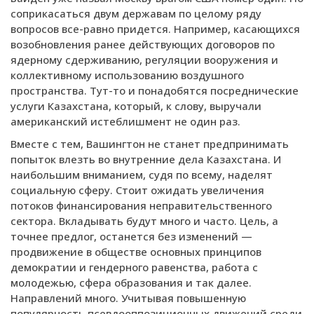
соприкасаться двум державам по целому ряду
вопросов все-равно придется. Например, касающихся
возобновления ранее действующих договоров по
ядерному сдерживанию, регуляции вооружения и
коллективному использованию воздушного
пространства. Тут-то и понадобятся посреднические
услуги Казахстана, который, к слову, выручали
американский истеблишмент не один раз.
Вместе с тем, Вашингтон не станет предпринимать
попыток влезть во внутренние дела Казахстана. И
наибольшим вниманием, судя по всему, наделят
социальную сферу. Стоит ожидать увеличения
потоков финансирования неправительственного
сектора. Вкладывать будут много и часто. Цель, а
точнее предлог, останется без изменений —
продвижение в обществе основных принципов
демократии и гендерного равенства, работа с
молодежью, сфера образования и так далее.
Направлений много. Учитывая повышенную
популярность псевдооппозиционных движений среди