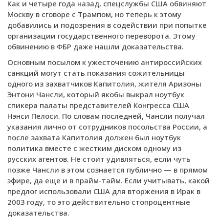
Как и четыре года назад, спецслужбы США обвиняют
Москву в сговоре с Трампом, но теперь к этому
добавились и подозрения в содействии при попытке
организации государственного переворота. Этому
обвинению в ФБР даже нашли доказательства.
Основным посылом к ужесточению антироссийских
санкций могут стать показания сожительницы
одного из захватчиков Капитолия, жителя Аризоны
Энтони Чансли, который якобы выкрал ноутбук
спикера палаты представителей Конгресса США
Нэнси Пелоси. По словам последней, Чансли получал
указания лично от сотрудников посольства России, а
после захвата Капитолия должен был ноутбук
политика вместе с жестким диском одному из
русских агентов. Не стоит удивляться, если чуть
позже Чансли в этом сознается публично — в прямом
эфире, да еще и в прайм-тайм. Если учитывать, какой
предлог использовали США для вторжения в Ирак в
2003 году, то это действительно стопроцентные
доказательства.