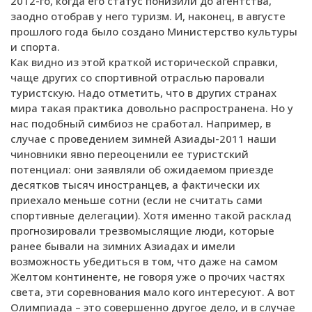
2012-го, когда его статус понизили до агентства,
заодно отобрав у него туризм. И, наконец, в августе
прошлого года было создано Министерство культуры
и спорта.
Как видно из этой краткой исторической справки,
чаще других со спортивной отраслью паровали
туристскую. Надо отметить, что в других странах
мира такая практика довольно распространена. Но у
нас подобный симбиоз не сработал. Например, в
случае с проведением зимней Азиады-2011 наши
чиновники явно переоценили ее туристский
потенциал: они заявляли об ожидаемом приезде
десятков тысяч иностранцев, а фактически их
приехало меньше сотни (если не считать сами
спортивные делегации). Хотя именно такой расклад
прогнозировали трезвомыслящие люди, которые
ранее бывали на зимних Азиадах и имели
возможность убедиться в том, что даже на самом
Желтом континенте, не говоря уже о прочих частях
света, эти соревнования мало кого интересуют. А вот
Олимпиада – это совершенно другое дело, и в случае