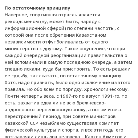
По остаточному принципу
Наверное, спортивная отрасль является
рекордсменом (ну, может быть, наряду с
информационной сферой) по степени частоты, с
которой она после обретения Казахстаном
независимости отфутболивалась от одного
министерства к другому. Такое ощущение, что при
каждой очередной реорганизации правительства о
ней вспоминали в самую последнюю очередь, а затем
спешно искали, куда бы пристроить. То есть решали
ее судьбу, так сказать, по остаточному принципу.
Хотя, надо признать, было одно исключение из этого
правила. Но обо всем по порядку. Хронологическому.
Почти четверть века, с 1967-го по август 1991-го, то
есть, захватив едва ли не всю брежневско-
андроповско-черненковскую эпоху, а потом и весь
перестроечный период, при Совете министров
Казахской ССР незыблемо существовал Комитет
физической культуры и спорта, и все эти годы его
возглавляли лишь два человека – Каркен Ахметов и