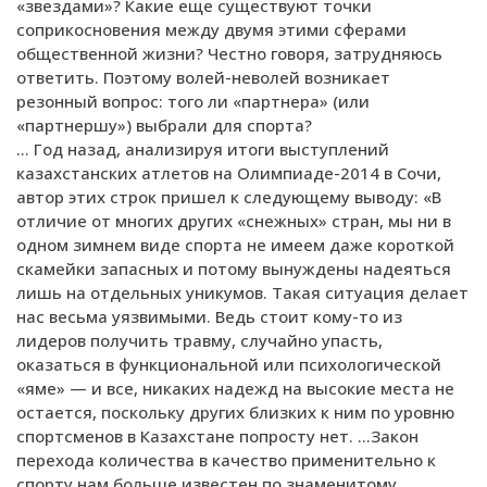
«звездами»? Какие еще существуют точки
соприкосновения между двумя этими сферами
общественной жизни? Честно говоря, затрудняюсь
ответить. Поэтому волей-неволей возникает
резонный вопрос: того ли «партнера» (или
«партнершу») выбрали для спорта?
… Год назад, анализируя итоги выступлений
казахстанских атлетов на Олимпиаде-2014 в Сочи,
автор этих строк пришел к следующему выводу: «В
отличие от многих других «снежных» стран, мы ни в
одном зимнем виде спорта не имеем даже короткой
скамейки запасных и потому вынуждены надеяться
лишь на отдельных уникумов. Такая ситуация делает
нас весьма уязвимыми. Ведь стоит кому-то из
лидеров получить травму, случайно упасть,
оказаться в функциональной или психологической
«яме» — и все, никаких надежд на высокие места не
остается, поскольку других близких к ним по уровню
спортсменов в Казахстане попросту нет. …Закон
перехода количества в качество применительно к
спорту нам больше известен по знаменитому